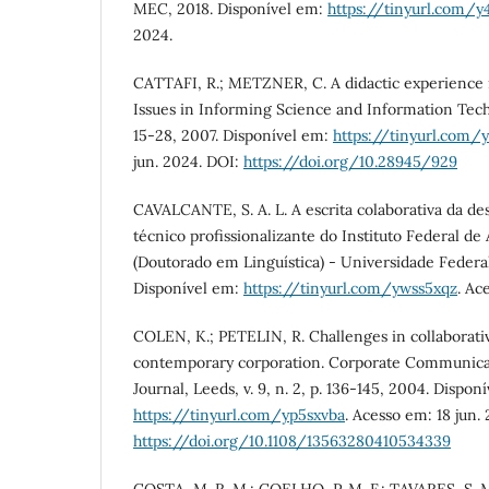
MEC, 2018. Disponível em:
https://tinyurl.com/y
2024.
CATTAFI, R.; METZNER, C. A didactic experience i
Issues in Informing Science and Information Techno
15-28, 2007. Disponível em:
https://tinyurl.com
jun. 2024. DOI:
https://doi.org/10.28945/929
CAVALCANTE, S. A. L. A escrita colaborativa da de
técnico profissionalizante do Instituto Federal de 
(Doutorado em Linguística) - Universidade Federa
Disponível em:
https://tinyurl.com/ywss5xqz
. Ac
COLEN, K.; PETELIN, R. Challenges in collaborativ
contemporary corporation. Corporate Communicat
Journal, Leeds, v. 9, n. 2, p. 136-145, 2004. Dispon
https://tinyurl.com/yp5sxvba
. Acesso em: 18 jun.
https://doi.org/10.1108/13563280410534339
COSTA, M. R. M.; COELHO, P. M. F.; TAVARES, S. M