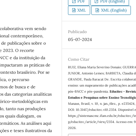
PDF
PDF (English)
XML
XML (English)
 colaborativa vem sendo
Publicado
ional contemporâneo,
05-07-2024
de publicações sobre o
e 2023. O recorte
NCC e da instituição da
Como Citar
impactaram as práticas de
RUIZ, Eliana Maria Severino Donaio; GUERR
ntexto brasileiro. Por se
JUNIOR, Antonio Lemes; BARBETA, Claudia de
ica, o percurso
GRANDE, Paula Baracat De. Escrita colaborat
ensino: um mapeamento de publicações acad
rmos de busca e de
pós-BNCC e pós-pandemia.
Educitec - Revist
os das categorias analíticas
Estudos e Pesquisas sobre Ensino Tecnológi
teórico-metodológicas em
Manaus, Brasil, v. 10, n. jan./dez., p. e235424
do, tanto nas produções
DOI: 10.31417/educitec.v10.2354. Disponível 
os quais dialogam, os
https://sistemascmc.ifam.edu.br/educitec/i
p/educitec/article/view/2354. Acesso em: 9
emáticos. As análises aqui
2026.
ções e teses ilustrativos da