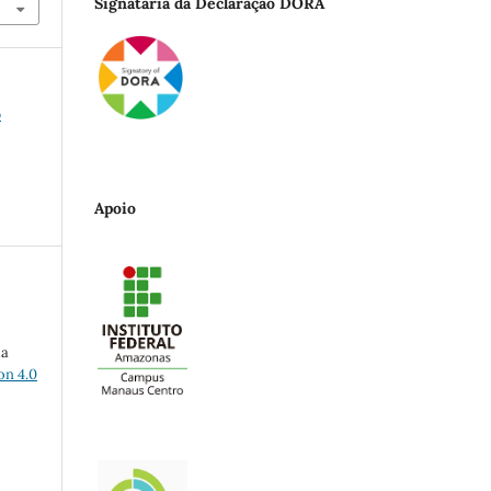
Signatária da Declaração DORA
o
Apoio
ma
on 4.0