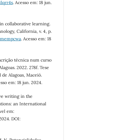
4lqrr4s
. Acesso em: 18 jun.
n collaborative learning.
logy, California, v. 4, p.
/ymempcwa
. Acesso em: 18
scrição técnica num curso
Alagoas. 2022. 278f. Tese
l de Alagoas, Maceió.
esso em: 18 jun. 2024.
e writing in the
ions: an International
ível em:
 2024. DOI:
. N. Potencialidades