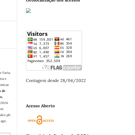
A
 Faria;
iva e
Contagem desde 28/04/2022
êmicas
a de
co
,
, 2024.
Acesso Aberto
em:
ndex.ph
 ago.