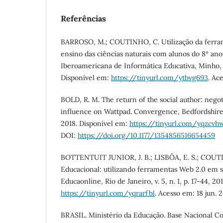
Referências
BARROSO, M.; COUTINHO, C. Utilização da ferra
ensino das ciências naturais com alunos do 8º ano
Iberoamericana de Informática Educativa, Minho, n
Disponível em:
https://tinyurl.com/ytbvg693
. Ac
BOLD, R. M. The return of the social author: negot
influence on Wattpad. Convergence, Bedfordshire, v
2018. Disponível em:
https://tinyurl.com/yqzcvh
DOI:
https://doi.org/10.1177/1354856516654459
BOTTENTUIT JUNIOR, J. B.; LISBÔA, E. S.; COUTI
Educacional: utilizando ferramentas Web 2.0 em sa
Educaonline, Rio de Janeiro, v. 5, n. 1, p. 17-44, 20
https://tinyurl.com/yqrarfbl
. Acesso em: 18 jun. 
BRASIL. Ministério da Educação. Base Nacional Co