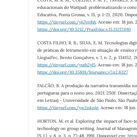
educacionais do Wattpad: problematizando o conce
Educativa, Ponta Grossa, v. 15, p. 1-21, 2020. Disp
https://tinyurl.com/yn7vnjhh
. Acesso em: 18 jun.
https://doi.org/10.5212/PraxEduc.v.15.13217.010
COSTA FILHO, R. B.; SILVA, E. M. Tecnologias digit
de práticas de letramento em situação de ensino
LínguaTec, Bento Gonçalves, v. 7, n. 2, p. 134152, 
https://tinyurl.com/yuth2yl5
. Acesso em: 18 jun. 
https://doi.org/10.35819/linguatec.v7.n2.6327
FALCÃO, B. A produção da narrativa transmídia no
portuguesa para o nono ano. 2021. 250f. Dissertaç
em Letras) - Universidade de São Paulo, São Paulo
https://tinyurl.com/yw2nknlg
. Acesso em: 18 jun
HORTON, M. et al. Exploring the impact of face-to
technology on group writing. Journal of Managem
[S. l.], v. 8, n. 3, p. 27-48, 1991. Disponível em:
http