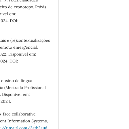
ito de cronotopo. Práxis
onível em:
 2024. DOI:
ais e (re)contextualizações
 remoto emergencial.
2022. Disponível em:
2024. DOI:
 ensino de língua
ão (Mestrado Profissional
. Disponível em:
. 2024.
-face collaborative
ent Information Systems,
s://tinyurl.com/3ath2aud
.