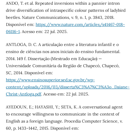
ANDO, T. et al. Repeated inversions within a pannier intron
drive diversification of intraspecific colour patterns of ladybird
beetles. Nature Communications, v. 9, n. 1, p. 3843, 2018.
Disponível em:
https://www.nature.com/articles/s41467-018-
06116-1
. Acesso em: 22 jul. 2025.
ANTLOGA, D. C. A articulação entre a literatura infantil e o
ensino de ciências nos anos iniciais do ensino fundamental.
2014. 149 f. Dissertação (Mestrado em Educação) —
Universidade Comunitária da Região de Chapecó, Chapecó,
SC, 2014. Disponível em:
https://www.ensinosuperior.sed.sc.gov.br/wp-
content/uploads/2016/03/disserta%C3%A7%C3%A3o_Daiane-
Christ-Antloga.pdf
. Acesso em: 22 jul. 2025.
AYEDOUN, E.; HAYASHI, Y.; SETA, K. A conversational agent
to encourage willingness to communicate in the context of
English as a foreign language. Procedia Computer Science, v.
60, p. 1433–1442, 2015. Disponível em: