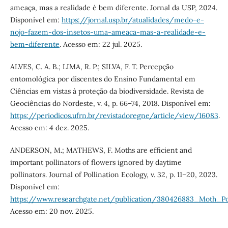
ameaça, mas a realidade é bem diferente. Jornal da USP, 2024.
Disponível em:
https://jornal.usp.br/atualidades/medo-e-
nojo-fazem-dos-insetos-uma-ameaca-mas-a-realidade-e-
bem-diferente
. Acesso em: 22 jul. 2025.
ALVES, C. A. B.; LIMA, R. P.; SILVA, F. T. Percepção
entomológica por discentes do Ensino Fundamental em
Ciências em vistas à proteção da biodiversidade. Revista de
Geociências do Nordeste, v. 4, p. 66–74, 2018. Disponível em:
https://periodicos.ufrn.br/revistadoregne/article/view/16083
.
Acesso em: 4 dez. 2025.
ANDERSON, M.; MATHEWS, F. Moths are efficient and
important pollinators of flowers ignored by daytime
pollinators. Journal of Pollination Ecology, v. 32, p. 11–20, 2023.
Disponível em:
https://www.researchgate.net/publication/380426883_Moth_Po
Acesso em: 20 nov. 2025.