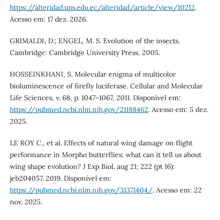
https://alteridad.ups.edu.ec/alteridad/article/view/10212
.
Acesso em: 17 dez. 2026.
GRIMALDI, D.; ENGEL, M. S. Evolution of the insects.
Cambridge: Cambridge University Press, 2005.
HOSSEINKHANI, S. Molecular enigma of multicolor
bioluminescence of firefly luciferase. Cellular and Molecular
Life Sciences, v. 68, p. 1047–1067, 2011. Disponível em:
https://pubmed.ncbi.nlm.nih.gov/21188462
. Acesso em: 5 dez.
2025.
LE ROY C., et al. Effects of natural wing damage on flight
performance in Morpho butterflies: what can it tell us about
wing shape evolution? J Exp Biol. aug 21; 222 (pt 16):
jeb204057. 2019. Disponível em:
https://pubmed.ncbi.nlm.nih.gov/31371404/
. Acesso em: 22
nov. 2025.