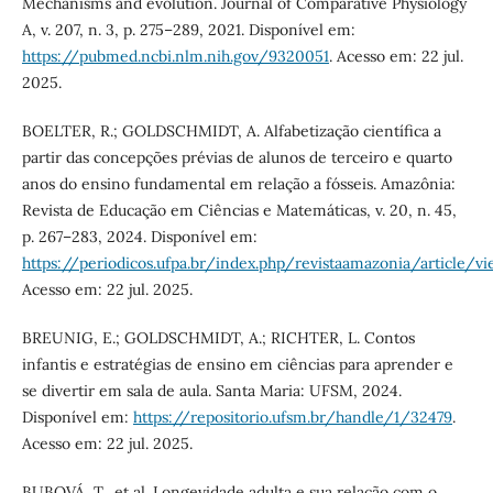
Mechanisms and evolution. Journal of Comparative Physiology
A, v. 207, n. 3, p. 275–289, 2021. Disponível em:
https://pubmed.ncbi.nlm.nih.gov/9320051
. Acesso em: 22 jul.
2025.
BOELTER, R.; GOLDSCHMIDT, A. Alfabetização científica a
partir das concepções prévias de alunos de terceiro e quarto
anos do ensino fundamental em relação a fósseis. Amazônia:
Revista de Educação em Ciências e Matemáticas, v. 20, n. 45,
p. 267–283, 2024. Disponível em:
https://periodicos.ufpa.br/index.php/revistaamazonia/article/v
Acesso em: 22 jul. 2025.
BREUNIG, E.; GOLDSCHMIDT, A.; RICHTER, L. Contos
infantis e estratégias de ensino em ciências para aprender e
se divertir em sala de aula. Santa Maria: UFSM, 2024.
Disponível em:
https://repositorio.ufsm.br/handle/1/32479
.
Acesso em: 22 jul. 2025.
BUBOVÁ, T., et al. Longevidade adulta e sua relação com o