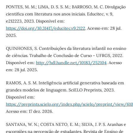
PONTES, M. M.; LIMA, D. S. S. M.; BARROSO, M. C. Divulgação
científica com literatura nos anos iniciais. Educitec, v. 9,
e212223, 2023. Disponível em:
https://doi.org/10.31417/educitec.v9.2122
. Acesso em: 28 jul.
2025.
QUINHONES, S. Contribuições da literatura infantil no ensino
de ciências. Trabalho de Conclusão de Curso - UFRGS, 2022.
Disponível em:
http://hdl.handle.net/10183/252104
. Acesso
em: 28 jul. 2025.
RAMOS, A. S. M. Inteligência artificial generativa baseada em
grandes modelos de linguagem. SciELO Preprints, 2023.
Disponível em:
https://preprints.scielo.org/index.php/scielo/preprint/view/61
Acesso em: 17 dez. 2026.
SANTANA, W. N.; COSTA NETO, E. M.; SILVA, J. P. S. Aranhas e
escorpiões na percepção de estudantes. Revista de Ensino de