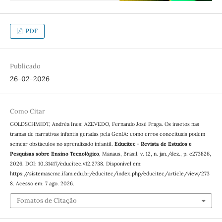
PDF
Publicado
26-02-2026
Como Citar
GOLDSCHMIDT, Andréa Ines; AZEVEDO, Fernando José Fraga. Os insetos nas
tramas de narrativas infantis geradas pela GenIA: como erros conceituais podem
semear obstáculos no aprendizado infantil.
Educitec - Revista de Estudos e
Pesquisas sobre Ensino Tecnológico
, Manaus, Brasil, v. 12, n. jan./dez., p. e273826,
2026. DOI: 10.31417/educitec.v12.2738. Disponível em:
https://sistemascmc.ifam.edu.br/educitec/index.php/educitec/article/view/273
8. Acesso em: 7 ago. 2026.
Fomatos de Citação