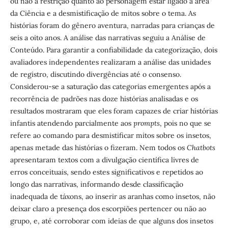
ou não a restrição quanto ao personagem estar ligado à área
da Ciência e a desmistificação de mitos sobre o tema. As
histórias foram do gênero aventura, narradas para crianças de
seis a oito anos. A análise das narrativas seguiu a Análise de
Conteúdo. Para garantir a confiabilidade da categorização, dois
avaliadores independentes realizaram a análise das unidades
de registro, discutindo divergências até o consenso.
Considerou-se a saturação das categorias emergentes após a
recorrência de padrões nas doze histórias analisadas e os
resultados mostraram que eles foram capazes de criar histórias
infantis atendendo parcialmente aos
prompts
, pois no que se
refere ao comando para desmistificar mitos sobre os insetos,
apenas metade das histórias o fizeram. Nem todos os
Chatbots
apresentaram textos com a divulgação científica livres de
erros conceituais, sendo estes significativos e repetidos ao
longo das narrativas, informando desde classificação
inadequada de táxons, ao inserir as aranhas como insetos, não
deixar claro a presença dos escorpiões pertencer ou não ao
grupo, e, até corroborar com ideias de que alguns dos insetos