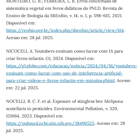
MONTEIRO, G. B.; FERREIRA, L. B. Erros conceituais de
sistemática vegetal em livros didáticos do PNLD. Revista de
Ensino de Biologia da SBEnBio, v. 14, n. 1, p. 598–615, 2021.
Disponível em:
https://renbio.org.br/index.php/sbenbio/article/view/414
.
Acesso em: 28 jul. 2025.
NICOCELI, A. Youtubers ensinam como lucrar com IA para
criar livros infantis. G1, 2024. Disponível em:
https://g1.globo.com/educacao/noticia/2024/04/16/youtubers
ensinam-como-lucrar-com-uso-de-inteligencia-artificial-
para-criar-videos-e-livros-infantis-em-minutos.ghtml
. Acesso
em: 22 jul. 2025.
NOCELLI, R. C. F. et al. Exposure of stingless bee Melipona
scutellaris to pesticides. Environmental Pollution, v. 320,
121064, 2023. Disponível em:
https://pubmed.ncbi.nlm.nih.gov/38490525
. Acesso em: 28
jul. 2025.