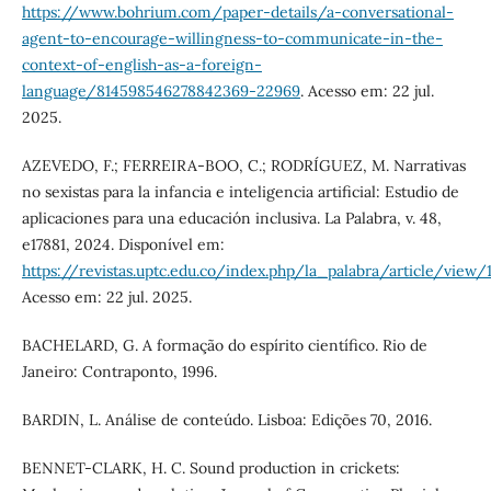
https://www.bohrium.com/paper-details/a-conversational-
agent-to-encourage-willingness-to-communicate-in-the-
context-of-english-as-a-foreign-
language/814598546278842369-22969
. Acesso em: 22 jul.
2025.
AZEVEDO, F.; FERREIRA-BOO, C.; RODRÍGUEZ, M. Narrativas
no sexistas para la infancia e inteligencia artificial: Estudio de
aplicaciones para una educación inclusiva. La Palabra, v. 48,
e17881, 2024. Disponível em:
https://revistas.uptc.edu.co/index.php/la_palabra/article/view/
Acesso em: 22 jul. 2025.
BACHELARD, G. A formação do espírito científico. Rio de
Janeiro: Contraponto, 1996.
BARDIN, L. Análise de conteúdo. Lisboa: Edições 70, 2016.
BENNET-CLARK, H. C. Sound production in crickets: