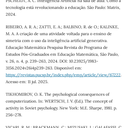
PSCHEIDT, A. C. Inteligência Artificial na sala de aula: Como a
tecnologia está revolucionando a educação. São Paulo: Matrix,
2024.
RIBEIRO, A. R. A.; ZATTI, E. A.; BALBINO, R. de O.; KALINKE,
M. A. A criação de uma atividade voltada para o ensino de
simetria com o uso da inteligência artificial generativa.
Educação Matemática Pesquisa Revista do Programa de
Estudos Pós-Graduados em Educação Matemática, São Paulo,
v. 26, n. 4, p. 239–263, 2024. DOI: 10.23925/1983-
3156.2024v26i4p239-263. Disponível em:
https://revistas.pucsp.br/index.php/emp/article/view/67222
.
Acesso em: 11 jul. 2025.
TIKHOMIROV, O. K. The psychological consequences of
computerization. In: WERTSCH, J. V. (Ed.). The concept of
activity in Soviet psychology. New York: M.E. Sharpe, 1981. p.
256–278.
VICARI, R. M.; BRACKMANN, C.; MIZUSAKI, L.; GALAFASSI, C.