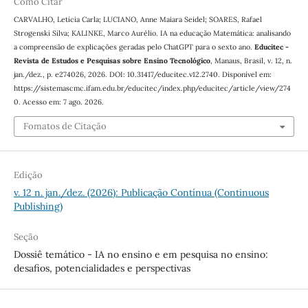
Como Citar
CARVALHO, Letícia Carla; LUCIANO, Anne Maiara Seidel; SOARES, Rafael
Strogenski Silva; KALINKE, Marco Aurélio. IA na educação Matemática: analisando
a compreensão de explicações geradas pelo ChatGPT para o sexto ano.
Educitec -
Revista de Estudos e Pesquisas sobre Ensino Tecnológico
, Manaus, Brasil, v. 12, n.
jan./dez., p. e274026, 2026. DOI: 10.31417/educitec.v12.2740. Disponível em:
https://sistemascmc.ifam.edu.br/educitec/index.php/educitec/article/view/274
0. Acesso em: 7 ago. 2026.
Fomatos de Citação
Edição
v. 12 n. jan./dez. (2026): Publicação Contínua (Continuous
Publishing)
Seção
Dossiê temático - IA no ensino e em pesquisa no ensino:
desafios, potencialidades e perspectivas