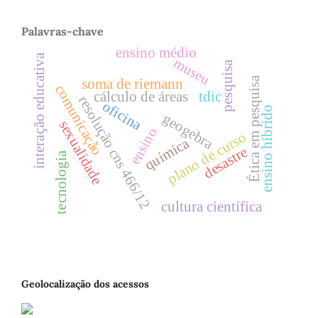
Palavras-chave
ensino médio
interação educativa
museu
pesquisa
Ética em pesquisa
soma de riemann
comunicação
cálculo de áreas
tdic
resolução cns 466/12
oficina
ensino híbrido
geogebra
sexualidade
ensino
plano de curso
química
desastre
tecnologia
cultura científica
Geolocalização dos acessos