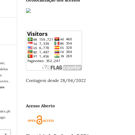
osé;
delos
ia
Contagem desde 28/04/2022
lexivo .
bre
Acesso Aberto
ndex.ph
ago.