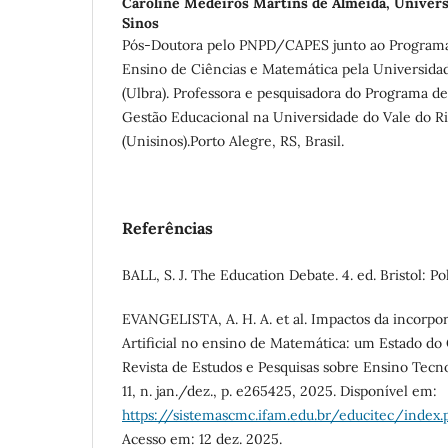
Caroline Medeiros Martins de Almeida,
Univers
Sinos
Pós-Doutora pelo PNPD/CAPES junto ao Program
Ensino de Ciências e Matemática pela Universidad
(Ulbra). Professora e pesquisadora do Programa 
Gestão Educacional na Universidade do Vale do Ri
(Unisinos).Porto Alegre, RS, Brasil.
Referências
BALL, S. J. The Education Debate. 4. ed. Bristol: Po
EVANGELISTA, A. H. A. et al. Impactos da incorpor
Artificial no ensino de Matemática: um Estado do
Revista de Estudos e Pesquisas sobre Ensino Tecnol
11, n. jan./dez., p. e265425, 2025. Disponível em:
https://sistemascmc.ifam.edu.br/educitec/index
Acesso em: 12 dez. 2025.