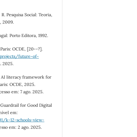
. Pesquisa Social: Teoria,
s, 2009.
gal: Porto Editora, 1992.
Paris: OCDE, [20--?].
rojects/future-of-
. 2025.
AI literacy framework for
Paris: OCDE, 2025.
Acesso em: 7 ago. 2025.
Guardrail for Good Digital
nível em:
01/k-12-schools-view-
esso em: 2 ago. 2025.