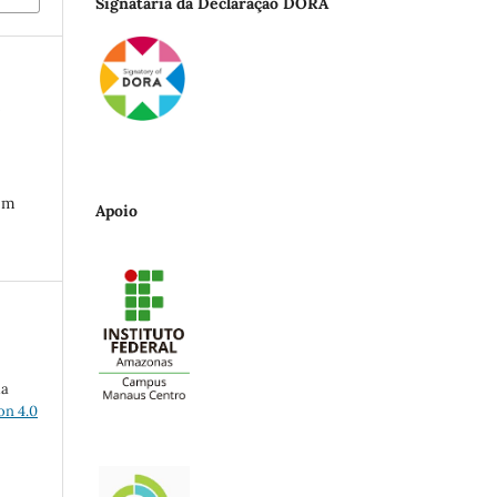
Signatária da Declaração DORA
o
 em
Apoio
ma
on 4.0