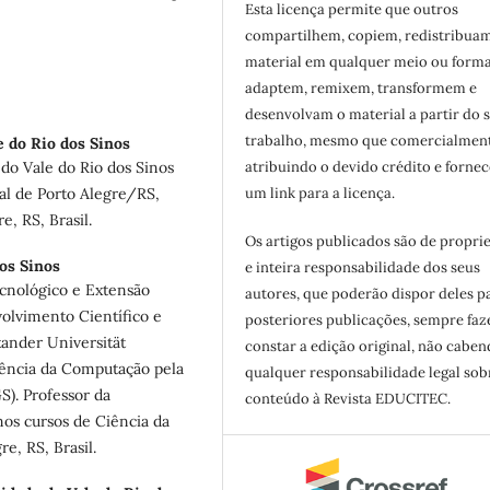
Esta licença permite que outros
compartilhem, copiem, redistribua
material em qualquer meio ou forma
adaptem, remixem, transformem e
desenvolvam o material a partir do 
trabalho, mesmo que comercialment
e do Rio dos Sinos
atribuindo o devido crédito e forne
do Vale do Rio dos Sinos
um link para a licença.
pal de Porto Alegre/RS,
e, RS, Brasil.
Os artigos publicados são de propri
os Sinos
e inteira responsabilidade dos seus
cnológico e Extensão
autores, que poderão dispor deles p
olvimento Científico e
posteriores publicações, sempre fa
ander Universität
constar a edição original, não cabe
ência da Computação pela
qualquer responsabilidade legal sob
). Professor da
conteúdo à Revista EDUCITEC.
nos cursos de Ciência da
e, RS, Brasil.