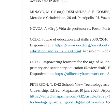
Acesso em: 12 dez. 2025.
MINAYO, M. C.S (org); DESLANDES, S. F.; GOMES, R
Método e Criatividade. 26 ed. Petrópolis: RJ, Voze
NÓVOA, A. (Org.). Vida de professores. Porto, Portu
OCDE. Future of education and skills 2030/2040. 
Disponível em:
https://www.oecd.org/en/about/p
education-and-skills-2030.html
. Acesso em: 6 dez
OCDE. Empowering learners for the age of AI: An 
primary and secondary education (Review draft). 
Disponível em:
https://ailiteracyframework.org
. 
PETERSON, T. K–12 Schools View Technology as a 
Citizenship. EdTech Magazine, 10 jan. 2023. Dispo
https://edtechmagazine.com/k12/article/2023/
technology-guardrail-good-digital-citizenship
. Ac