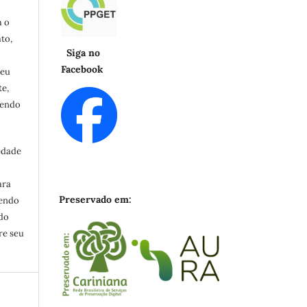
m o
to,
Siga no
Facebook
seu
e,
cendo
edade
ara
Preservado em:
zendo
ndo
re seu