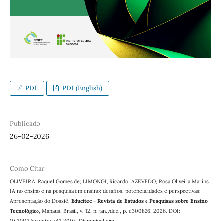
PDF
PDF (English)
Publicado
26-02-2026
Como Citar
OLIVEIRA, Raquel Gomes de; LIMONGI, Ricardo; AZEVEDO, Rosa Oliveira Marins.
IA no ensino e na pesquisa em ensino: desafios, potencialidades e perspectivas:
Apresentação do Dossiê.
Educitec - Revista de Estudos e Pesquisas sobre Ensino
Tecnológico
, Manaus, Brasil, v. 12, n. jan./dez., p. e300826, 2026. DOI:
10.31417/educitec.v12.3008. Disponível em: