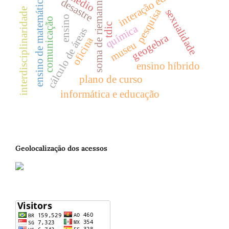
interação educativa
ensino de matemática
desastre
soma de riemann
pesquisa
interdisciplinaridade
sexualidade
ensino
comunicação
tdic
química
cálculo de áreas
geogebra
oficina
museu
ensino híbrido
plano de curso
informática e educação
Geolocalização dos acessos