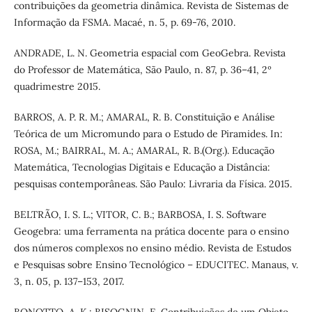
contribuições da geometria dinâmica. Revista de Sistemas de
Informação da FSMA. Macaé, n. 5, p. 69-76, 2010.
ANDRADE, L. N. Geometria espacial com GeoGebra. Revista
do Professor de Matemática, São Paulo, n. 87, p. 36–41, 2º
quadrimestre 2015.
BARROS, A. P. R. M.; AMARAL, R. B. Constituição e Análise
Teórica de um Micromundo para o Estudo de Piramides. In:
ROSA, M.; BAIRRAL, M. A.; AMARAL, R. B.(Org.). Educação
Matemática, Tecnologias Digitais e Educação a Distância:
pesquisas contemporâneas. São Paulo: Livraria da Física. 2015.
BELTRÃO, I. S. L.; VITOR, C. B.; BARBOSA, I. S. Software
Geogebra: uma ferramenta na prática docente para o ensino
dos números complexos no ensino médio. Revista de Estudos
e Pesquisas sobre Ensino Tecnológico – EDUCITEC. Manaus, v.
3, n. 05, p. 137–153, 2017.