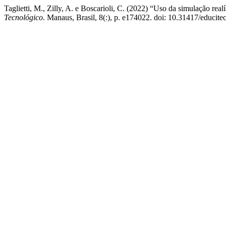
Taglietti, M., Zilly, A. e Boscarioli, C. (2022) “Uso da simulação real
Tecnológico
. Manaus, Brasil, 8(:), p. e174022. doi: 10.31417/educite