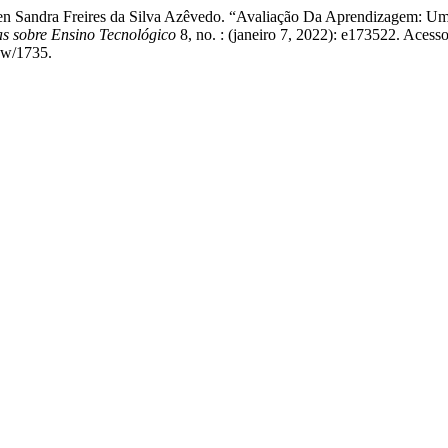
llen Sandra Freires da Silva Azêvedo. “Avaliação Da Aprendizagem:
as sobre Ensino Tecnológico
8, no. : (janeiro 7, 2022): e173522. Acess
iew/1735.