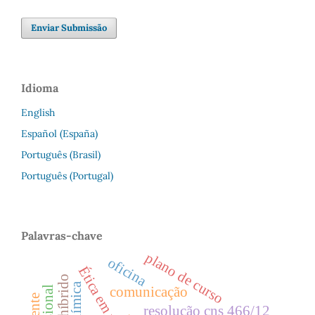
Enviar Submissão
Idioma
English
Español (España)
Português (Brasil)
Português (Portugal)
Palavras-chave
plano de curso
oficina
Ética em pesquisa
química
comunicação
resolução cns 466/12