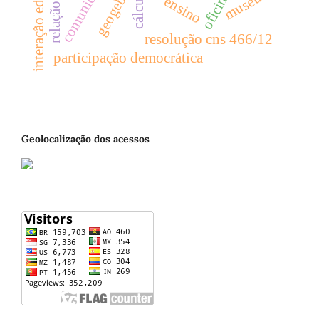
interação educativa
comunicação
geogebra
oficina
museu
ensino
resolução cns 466/12
participação democrática
Geolocalização dos acessos