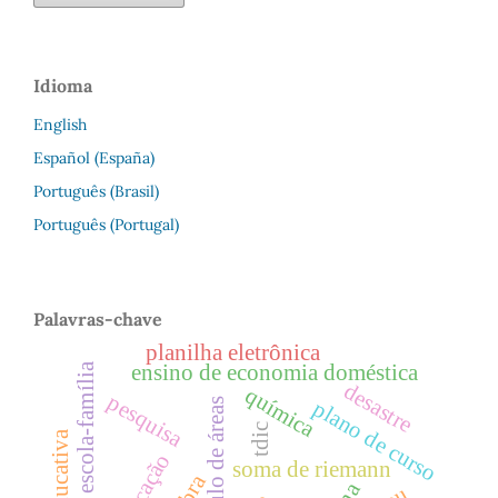
Idioma
English
Español (España)
Português (Brasil)
Português (Portugal)
Palavras-chave
planilha eletrônica
ensino de economia doméstica
relação escola-família
desastre
química
pesquisa
cálculo de áreas
plano de curso
tdic
soma de riemann