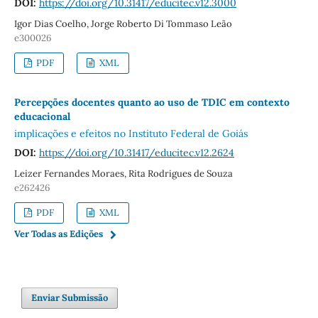
DOI:
https://doi.org/10.31417/educitec.v12.3000
Igor Dias Coelho, Jorge Roberto Di Tommaso Leão
e300026
PDF
XML
Percepções docentes quanto ao uso de TDIC em contexto
educacional
implicações e efeitos no Instituto Federal de Goiás
DOI:
https://doi.org/10.31417/educitec.v12.2624
Leizer Fernandes Moraes, Rita Rodrigues de Souza
e262426
PDF
XML
Ver Todas as Edições
Enviar Submissão