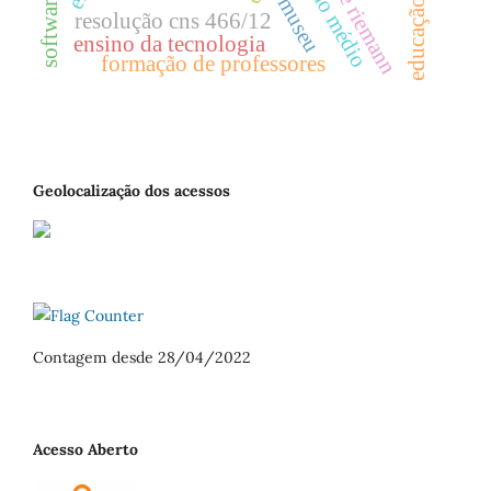
soma de riemann
ensino médio
museu
resolução cns 466/12
ensino da tecnologia
formação de professores
Geolocalização dos acessos
Contagem desde 28/04/2022
Acesso Aberto