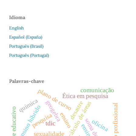
Idioma
English
Español (España)
Português (Brasil)
Português (Portugal)
Palavras-chave
comunicação
plano de curso
Ética em pesquisa
química
geogebra
desastre
cálculo de áreas
educação profissional
ensino híbrido
software educativo
ensino
pesquisa
oficina
tdic
sexualidade