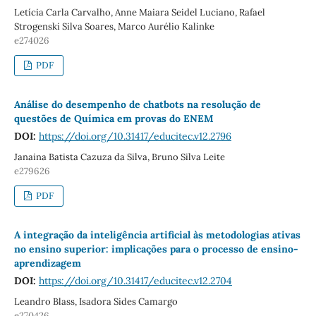
Letícia Carla Carvalho, Anne Maiara Seidel Luciano, Rafael
Strogenski Silva Soares, Marco Aurélio Kalinke
e274026
PDF
Análise do desempenho de chatbots na resolução de
questões de Química em provas do ENEM
DOI:
https://doi.org/10.31417/educitec.v12.2796
Janaina Batista Cazuza da Silva, Bruno Silva Leite
e279626
PDF
A integração da inteligência artificial às metodologias ativas
no ensino superior: implicações para o processo de ensino-
aprendizagem
DOI:
https://doi.org/10.31417/educitec.v12.2704
Leandro Blass, Isadora Sides Camargo
e270426