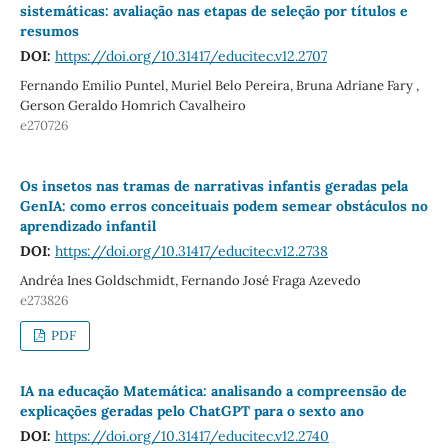
sistemáticas: avaliação nas etapas de seleção por títulos e
resumos
DOI:
https://doi.org/10.31417/educitec.v12.2707
Fernando Emilio Puntel, Muriel Belo Pereira, Bruna Adriane Fary ,
Gerson Geraldo Homrich Cavalheiro
e270726
Os insetos nas tramas de narrativas infantis geradas pela
GenIA: como erros conceituais podem semear obstáculos no
aprendizado infantil
DOI:
https://doi.org/10.31417/educitec.v12.2738
Andréa Ines Goldschmidt, Fernando José Fraga Azevedo
e273826
PDF
IA na educação Matemática: analisando a compreensão de
explicações geradas pelo ChatGPT para o sexto ano
DOI:
https://doi.org/10.31417/educitec.v12.2740