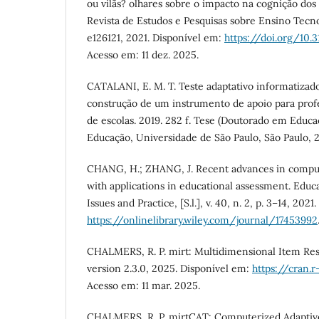
ou vilãs? olhares sobre o impacto na cognição dos
Revista de Estudos e Pesquisas sobre Ensino Tecnol
e126121, 2021. Disponível em:
https://doi.org/10.3
Acesso em: 11 dez. 2025.
CATALANI, E. M. T. Teste adaptativo informatizado
construção de um instrumento de apoio para profes
de escolas. 2019. 282 f. Tese (Doutorado em Educa
Educação, Universidade de São Paulo, São Paulo, 2
CHANG, H.; ZHANG, J. Recent advances in comput
with applications in educational assessment. Edu
Issues and Practice, [S.l.], v. 40, n. 2, p. 3–14, 202
https://onlinelibrary.wiley.com/journal/17453992
CHALMERS, R. P. mirt: Multidimensional Item Re
version 2.3.0, 2025. Disponível em:
https://cran.
Acesso em: 11 mar. 2025.
CHALMERS, R. P. mirtCAT: Computerized Adaptive 