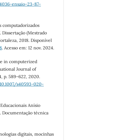
-4036-ensaio-23-87-
os computadorizados
f. Dissertação (Mestrado
ortaleza, 2018. Disponível
8
. Acesso em: 12 nov. 2024.
ce in computerized
ational Journal of
. 4, p. 589–622, 2020.
e/10.1007/s40593-020-
 Educacionais Anísio
o. Documentação técnica
ologias digitais, mocinhas