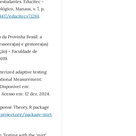
 estudantes. Educitec -
ógico, Manaus, v. 7, p.
1417/educitec.v7.1261
.
 da Provinha Brasil: a
sores(as) e gestores(as)
ção) – Faculdade de
019.
erized adaptive testing
cational Measurement:
1. Disponível em:
. Acesso em: 12 dez. 2024.
sponse Theory. R package
r-project.org/package=mirt
.
Testing with the 'mirt'