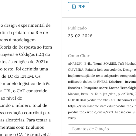
PDF
e o
design
experimental de
Publicado
tir da plataforma R e de
26-02-2026
inados à modelagem
Teoria de Resposta ao Item
nguagens e Códigos (LC) do
Como Citar
es às edições de 2021 a
ANABUKI, Erika Tiemi; SOARES, Tufi Machad
o teste, foi definida uma
OLIVEIRA, Rafaela Reis Azevedo de. Design 
va de LC do ENEM. Os
implementação de teste adaptativo computad
utilizando dados do ENEM.
Educitec - Revist
 modelo logístico de três
Estudos e Pesquisas sobre Ensino Tecnológi
la TRI, o CAT construído
Manaus, Brasil, v. 12, n. jan./dez., p. e277126,
 ao nível de
DOI: 10.31417/educitec.v12.2771. Disponível e
uzindo o número total de
https://sistemascmc.ifam.edu.br/educitec/i
ssa redução contribui para
p/educitec/article/view/2771. Acesso em: 9 
2026.
s aleatórias. Para testar a
imentais com 12 alunos
Fomatos de Citação
am que o CAT é sensível às