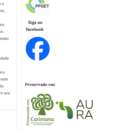
m o
to,
Siga no
seu
Facebook
e,
cendo
edade
ara
zendo
Preservado em:
ndo
re seu