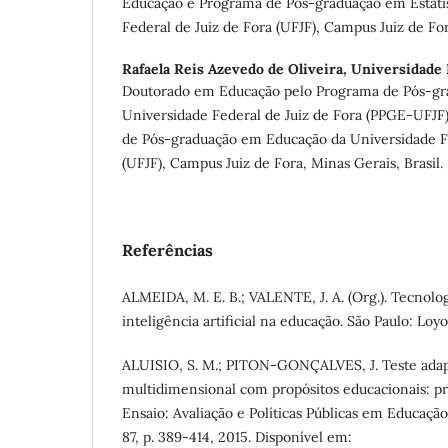
Educação e Programa de Pós-graduação em Estatís
Federal de Juiz de Fora (UFJF), Campus Juiz de For
Rafaela Reis Azevedo de Oliveira,
Universidade F
Doutorado em Educação pelo Programa de Pós-gr
Universidade Federal de Juiz de Fora (PPGE-UFJF)
de Pós-graduação em Educação da Universidade Fe
(UFJF), Campus Juiz de Fora, Minas Gerais, Brasil.
Referências
ALMEIDA, M. E. B.; VALENTE, J. A. (Org.). Tecnolog
inteligência artificial na educação. São Paulo: Loyo
ALUISIO, S. M.; PITON-GONÇALVES, J. Teste adap
multidimensional com propósitos educacionais: pr
Ensaio: Avaliação e Políticas Públicas em Educação,
87, p. 389-414, 2015. Disponível em: