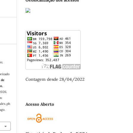
o;
e
orizado
Contagem desde 28/04/2022
a de
co
,
 2026.
m:
Acesso Aberto
ndex.ph
ago.