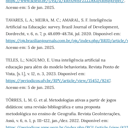
https://www.scielo.br/j/ea/a/kRrXfwBFZLLDtKqNRmgRHpH/
.
Acesso em: 5 de jun. 2025.
TAVARES, L. A.; MEIRA, M. C.; AMARAL, S. F. Inteligência
Artificial na Educação: survey. Brazil Journal of Development,
Dordrecht, v. 6, n. 7, p. 48.699-48.714, jul. 2020. Disponível em:
https://ojs.brazilianjournals.com.br/ojs/index.php/BRJD/article
Acesso em: 5 de jun. 2025.
TELES, L.; NAGUMO, E. Uma inteligência artificial na
educação para além do modelo behaviorista. Revista Ponto de
Vista, [s. l.], v. 12, n. 3, 2023. Disponível em:
https://periodicos.ufv.br/RPV/article/view/15452/8247
.
Acesso em: 5 de jun. 2025.
TÔRRES, L. M. G. et al. Metodologias ativas a partir de jogos
didáticos: uma revisão bibliográfica e uma proposta
metodológica no ensino de Geografia. Revista GeoInterações,
Assú, v. 6, n. 1, p. 111–122, jan./dez. 2022. Disponível em:
https://periodicos.apps.uern.br/index.php/RGI/article/view/432