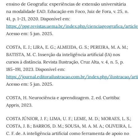
ensino de Geografia: experiências de extensão universitária
na modalidade EAD. Educação em Foco, Juiz de Fora, v. 25, n.
41, p. 1–21, 2020. Disponível em:
https://ppg.revistas.uema.br/index.php/cienciageografica/artic
Acesso em: 5 jun. 2025.
COSTA, E. J.; LIRA, E. G.; ALMEIDA, G. S.; PEREIRA, M. A. M.;
BATISTA, M. C. Inserção da inteligência artificial (IA) nos
cursos à distância. Revista Ilustração, Cruz Alta, v. 4, n. 5, p.
185–191, 2023. Disponível em:
https://journal.editorailustracao.com.br/index.php/ilustracao/a
Acesso em: 5 jun. 2025.
COSTA, H. Neurociência e aprendizagem. 2. ed. Curitiba:
Appris, 2023.
COSTA JÚNIOR, J. F.; LIMA, U. F.; LEME, M. D.; MORAES, L. S.;
COSTA, J. B.; BARROS, D. M.; SOUSA, M. A. M. A.; OLIVEIRA, L.
C. F. de. A inteligência artificial como ferramenta de apoio no