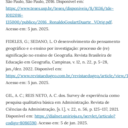
São Paulo, São Paulo, 2016. Disponível em:
https://www.teses.usp.br/teses/disponiveis/8/8136/tde-
10112016-
135000/publico/2016_RonaldoGoulartDuarte_VOrig.pdf
.
Acesso em: 5 jun. 2025.
FIDELES, G.; SEDANO, L. O desenvolvimento do pensamento
geográfico e o ensino por investigação: processo de (re)
significação no ensino de Geografia. Revista Brasileira de
Educação em Geografia, Campinas, v. 12, n. 22, p. 5–28,
jan./dez. 2022. Disponível em:
https://www.revistaedugeo.com.br/revistaedugeo/article/view/1
Acesso em: 5 jun. 2025.
GIL, A. C.; REIS NETO, A. C. dos. Survey de experiência como
pesquisa qualitativa básica em Administração. Revista de
Ciências da Administração, [s. l.], v. 22, n. 56, p. 125–137, 2021.
Disponível em:
https://dialnet.unirioja.es/servlet/articulo?
codigo=8086590
. Acesso em: 5 de jun. 2025.