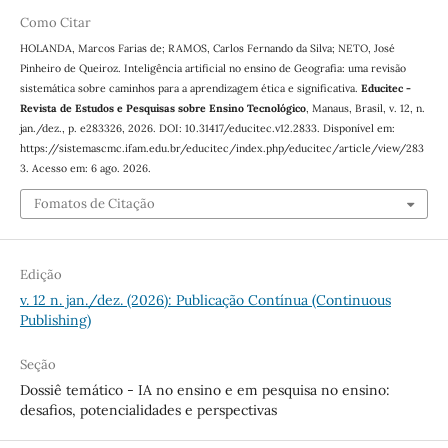
Como Citar
HOLANDA, Marcos Farias de; RAMOS, Carlos Fernando da Silva; NETO, José
Pinheiro de Queiroz. Inteligência artificial no ensino de Geografia: uma revisão
sistemática sobre caminhos para a aprendizagem ética e significativa.
Educitec -
Revista de Estudos e Pesquisas sobre Ensino Tecnológico
, Manaus, Brasil, v. 12, n.
jan./dez., p. e283326, 2026. DOI: 10.31417/educitec.v12.2833. Disponível em:
https://sistemascmc.ifam.edu.br/educitec/index.php/educitec/article/view/283
3. Acesso em: 6 ago. 2026.
Fomatos de Citação
Edição
v. 12 n. jan./dez. (2026): Publicação Contínua (Continuous
Publishing)
Seção
Dossiê temático - IA no ensino e em pesquisa no ensino:
desafios, potencialidades e perspectivas