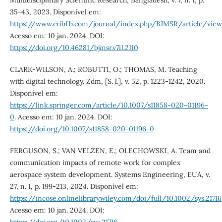
35-43, 2023. Disponível em:
https://www.cribfb.com/journal/index.php/BJMSR/article/view
Acesso em: 10 jan. 2024. DOI:
https://doi.org/10.46281/bjmsr.v7i1.2110
CLARK-WILSON, A.; ROBUTTI, O.; THOMAS, M. Teaching
with digital technology. Zdm, [S. l.], v. 52, p. 1223-1242, 2020.
Disponível em:
https://link.springer.com/article/10.1007/s11858-020-01196-
0
. Acesso em: 10 jan. 2024. DOI:
https://doi.org/10.1007/s11858-020-01196-0
FERGUSON, S.; VAN VELZEN, E.; OLECHOWSKI, A. Team and
communication impacts of remote work for complex
aerospace system development. Systems Engineering, EUA, v.
27, n. 1, p. 199-213, 2024. Disponível em:
https://incose.onlinelibrary.wiley.com/doi/full/10.1002/sys.21716
Acesso em: 10 jan. 2024. DOI:
https://doi.org/10.1002/sys.21716