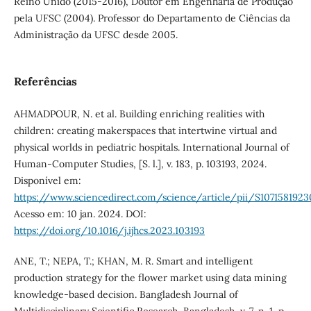
Reino Unido (2015-2016), Doutor em Engenharia de Produção
pela UFSC (2004). Professor do Departamento de Ciências da
Administração da UFSC desde 2005.
Referências
AHMADPOUR, N. et al. Building enriching realities with
children: creating makerspaces that intertwine virtual and
physical worlds in pediatric hospitals. International Journal of
Human-Computer Studies, [S. l.], v. 183, p. 103193, 2024.
Disponível em:
https://www.sciencedirect.com/science/article/pii/S107158192
Acesso em: 10 jan. 2024. DOI:
https://doi.org/10.1016/j.ijhcs.2023.103193
ANE, T.; NEPA, T.; KHAN, M. R. Smart and intelligent
production strategy for the flower market using data mining
knowledge-based decision. Bangladesh Journal of
Multidisciplinary Scientific Research, Bangladesh, v. 7, n. 1, p.