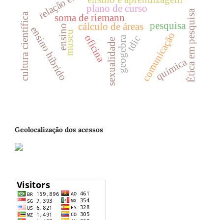
plano de curso
Ética em pesquisa
cultura científica
soma de riemann
pesquisa
cálculo de áreas
ensino
ensino híbrido
museu
comunicação
oficina
tdic
geogebra
sexualidade
química
Geolocalização dos acessos