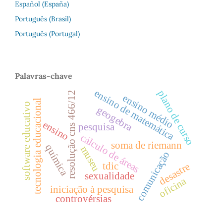
Español (España)
Português (Brasil)
Português (Portugal)
Palavras-chave
ensino de matemática
plano de curso
resolução cns 466/12
ensino médio
tecnologia educacional
software educativo
geogebra
ensino
pesquisa
cálculo de áreas
soma de riemann
química
museu
comunicação
tdic
desastre
sexualidade
oficina
iniciação à pesquisa
controvérsias