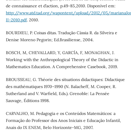
de connaissance et d’action, p.49-85,2010. Disponível em:
http://www.atd.tad.org/wapontent/upload/2012/05/marianaJ
II-2010.pdf
. 2010.
BOURDIEU, P. Coisas ditas. Tradução Cássia R. da Silveira e
Denise Moreno Pegorin; Ed.Brasiliense, 2004.
BOSCH, M, CHEVALLARD, Y, GARCÍA, F, MONAGHAN, J.
Working with the Anthropological Theory of the Didactic in
Mathematics Education. A Comprehensive Casebook, 2019.
BROUSSEAU, G. Théorie des situations didactiques: Didactique
des mathématiques 1970–1990 (N. Balacheff, M. Cooper, R.
Sutherland and V. Warfield, Eds.). Grenoble: La Pensée
Sauvage, Éditions 1998.
CARVALHO, M. Pedagogia e os Conteúdos Matemáticos: a
Formação do Professor dos Anos Iniciais e Educação Infantil,
Anais do IX ENEM, Belo Horizonte-MG, 2007.