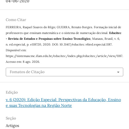
04-06-2020
Como Citar
FERREIRA, Raquel Soares do Rêgo; GUERRA, Renato Borges. Formação inicial de
professores que ensinam matemática e o sistema de numeração decimal.
Educitec
- Revista de Estudos e Pesquisas sobre Ensino Tecnológico
, Manaus, Brasil, v. 6,
n. ed.especial, p. e118720, 2020. DOI: 10.31417/educitec.v6ied.especial.1187.
Disponível em:
https://sistemascmc.ifam.edu.br/educitec/index.php/educitec/article/view/1187.
Acesso em: 8 ago. 2026.
Fomatos de Citação
Edição
v. 6 (2020): Edição Especial: Perspectivas da Educação, Ensino
e suas Tecnologias na Região Norte
Seção
Artigos