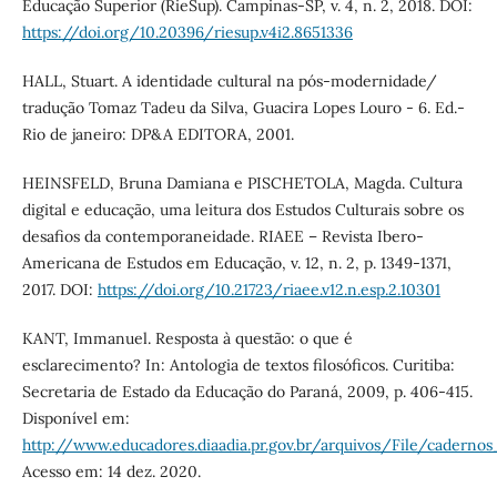
Educação Superior (RieSup). Campinas-SP, v. 4, n. 2, 2018. DOI:
https://doi.org/10.20396/riesup.v4i2.8651336
HALL, Stuart. A identidade cultural na pós-modernidade/
tradução Tomaz Tadeu da Silva, Guacira Lopes Louro - 6. Ed.-
Rio de janeiro: DP&A EDITORA, 2001.
HEINSFELD, Bruna Damiana e PISCHETOLA, Magda. Cultura
digital e educação, uma leitura dos Estudos Culturais sobre os
desafios da contemporaneidade. RIAEE – Revista Ibero-
Americana de Estudos em Educação, v. 12, n. 2, p. 1349-1371,
2017. DOI:
https://doi.org/10.21723/riaee.v12.n.esp.2.10301
KANT, Immanuel. Resposta à questão: o que é
esclarecimento? In: Antologia de textos filosóficos. Curitiba:
Secretaria de Estado da Educação do Paraná, 2009, p. 406-415.
Disponível em:
http://www.educadores.diaadia.pr.gov.br/arquivos/File/caderno
Acesso em: 14 dez. 2020.