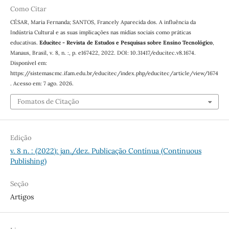
Como Citar
CÉSAR, Maria Fernanda; SANTOS, Francely Aparecida dos. A influência da
Indústria Cultural e as suas implicações nas mídias sociais como práticas
educativas.
Educitec - Revista de Estudos e Pesquisas sobre Ensino Tecnológico
,
Manaus, Brasil, v. 8, n. :, p. e167422, 2022. DOI: 10.31417/educitec.v8.1674.
Disponível em:
https://sistemascmc.ifam.edu.br/educitec/index.php/educitec/article/view/1674
. Acesso em: 7 ago. 2026.
Fomatos de Citação
Edição
v. 8 n. : (2022): jan./dez. Publicação Contínua (Continuous
Publishing)
Seção
Artigos