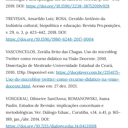
2019. DOI:
https://doi.org/10.1590/2238-38752019v928
TREVISAN, Amarildo Luiz; ROSA, Geraldo Antônio da.
Indústria cultural, biopolítica e educação. Revista Pro.posições,
v. 29, n. 3, p. 423-442, 2018. DOI:
https://doi.org/10.1590/1980-6248-2017-0004
VASCONCELOS, Zorália Brito das Chagas. Uso do microblog
Twitter como recurso didático na Visão Docente. 2010.
Dissertação de Mestrado-Universidade Estadual do Ceará,
2010, 128p. Disponível em:
https://docplayer.com.br/2154175-
Uso-do-microblog-twitter-como-recurso-didatico-na-visao-
docente.html
. Acesso em: 27 dez. 2021.
VOSGERAU, Dilmeire Sant’Anna; ROMANOWSKI, Joana
Paulin. Estudos de Revisão: implicações conceituais e
metodológicas. Ver. Diálogo Eduac., Curutiba, v.14, n.41, p. 165-
189, jan./abr. 2014. DOI:
https://doi.org/10.7213/dialogo.educ.14.041.DS08