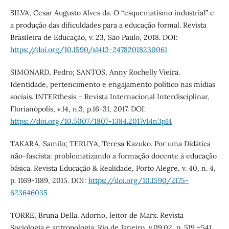
SILVA, Cesar Augusto Alves da. O “esquematismo industrial” e
a produção das dificuldades para a educação formal. Revista
Brasileira de Educação, v. 23, São Paulo, 2018. DOI:
https://doi.org/10.1590/s1413-24782018230061
SIMONARD, Pedro; SANTOS, Anny Rochelly Vieira.
Identidade, pertencimento e engajamento político nas mídias
sociais. INTERthesis – Revista Internacional Interdisciplinar,
Florianópolis, v.14, n.3, p.16-31, 2017. DOI:
https://doi.org/10.5007/1807-1384.2017v14n3p14
TAKARA, Samilo; TERUYA, Teresa Kazuko. Por uma Didática
não-fascista: problematizando a formação docente à educação
básica. Revista Educação & Realidade, Porto Alegre, v. 40, n. 4,
p. 1169-1189, 2015. DOI:
https://doi.org/10.1590/2175-
623646035
TORRE, Bruna Della. Adorno, leitor de Marx. Revista
Sociologia e antropologia. Rio de Janeiro, v.09.02, p. 519 –541,