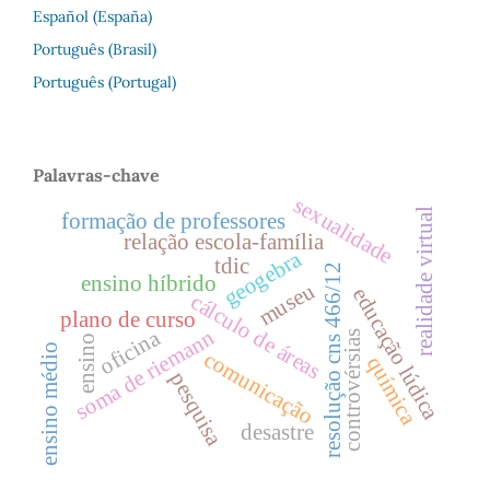
Español (España)
Português (Brasil)
Português (Portugal)
Palavras-chave
sexualidade
realidade virtual
formação de professores
relação escola-família
geogebra
tdic
resolução cns 466/12
ensino híbrido
museu
educação lúdica
cálculo de áreas
plano de curso
oficina
soma de riemann
controvérsias
ensino
ensino médio
comunicação
química
pesquisa
desastre