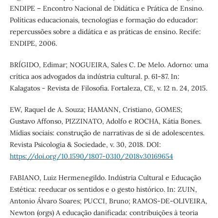
ENDIPE – Encontro Nacional de Didática e Prática de Ensino.
Políticas educacionais, tecnologias e formação do educador:
repercussões sobre a didática e as práticas de ensino. Recife:
ENDIPE, 2006.
BRÍGIDO, Edimar; NOGUEIRA, Sales C. De Melo. Adorno: uma
crítica aos advogados da indústria cultural. p. 61-87. In:
Kalagatos - Revista de Filosofia. Fortaleza, CE, v. 12 n. 24, 2015.
EW, Raquel de A. Souza; HAMANN, Cristiano, GOMES;
Gustavo Affonso, PIZZINATO, Adolfo e ROCHA, Kátia Bones.
Mídias sociais: construção de narrativas de si de adolescentes.
Revista Psicologia & Sociedade, v. 30, 2018. DOI:
https://doi.org/10.1590/1807-0310/2018v30169654
FABIANO, Luiz Hermenegildo. Indústria Cultural e Educação
Estética: reeducar os sentidos e o gesto histórico. In: ZUIN,
Antonio Álvaro Soares; PUCCI, Bruno; RAMOS-DE-OLIVEIRA,
Newton (orgs) A educação danificada: contribuições à teoria