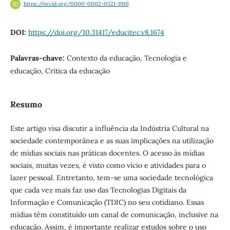
https://orcid.org/0000-0002-0521-1910
DOI:
https://doi.org/10.31417/educitec.v8.1674
Palavras-chave:
Contexto da educação, Tecnologia e
educação, Crítica da educação
Resumo
Este artigo visa discutir a influência da Indústria Cultural na
sociedade contemporânea e as suas implicações na utilização
de mídias sociais nas práticas docentes. O acesso às mídias
sociais, muitas vezes, é visto como vício e atividades para o
lazer pessoal. Entretanto, tem-se uma sociedade tecnológica
que cada vez mais faz uso das Tecnologias Digitais da
Informação e Comunicação (TDIC) no seu cotidiano. Essas
mídias têm constituído um canal de comunicação, inclusive na
educação. Assim, é importante realizar estudos sobre o uso