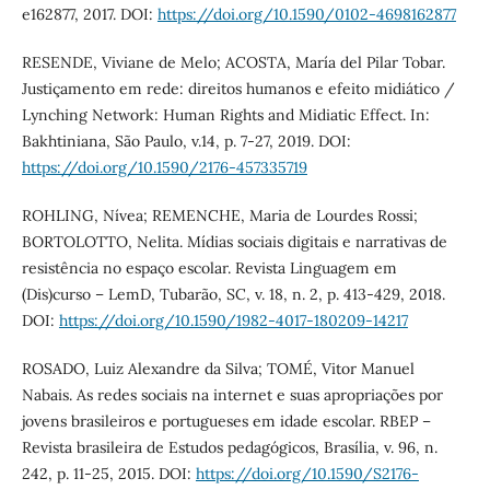
e162877, 2017. DOI:
https://doi.org/10.1590/0102-4698162877
RESENDE, Viviane de Melo; ACOSTA, María del Pilar Tobar.
Justiçamento em rede: direitos humanos e efeito midiático /
Lynching Network: Human Rights and Midiatic Effect. In:
Bakhtiniana, São Paulo, v.14, p. 7-27, 2019. DOI:
https://doi.org/10.1590/2176-457335719
ROHLING, Nívea; REMENCHE, Maria de Lourdes Rossi;
BORTOLOTTO, Nelita. Mídias sociais digitais e narrativas de
resistência no espaço escolar. Revista Linguagem em
(Dis)curso – LemD, Tubarão, SC, v. 18, n. 2, p. 413-429, 2018.
DOI:
https://doi.org/10.1590/1982-4017-180209-14217
ROSADO, Luiz Alexandre da Silva; TOMÉ, Vitor Manuel
Nabais. As redes sociais na internet e suas apropriações por
jovens brasileiros e portugueses em idade escolar. RBEP –
Revista brasileira de Estudos pedagógicos, Brasília, v. 96, n.
242, p. 11-25, 2015. DOI:
https://doi.org/10.1590/S2176-