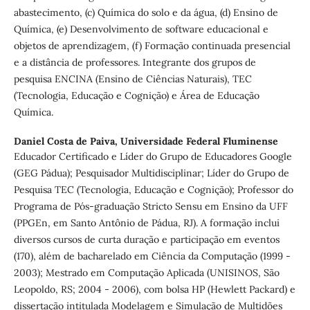
abastecimento, (c) Química do solo e da água, (d) Ensino de
Química, (e) Desenvolvimento de software educacional e
objetos de aprendizagem, (f) Formação continuada presencial
e a distância de professores. Integrante dos grupos de
pesquisa ENCINA (Ensino de Ciências Naturais), TEC
(Tecnologia, Educação e Cognição) e Área de Educação
Química.
Daniel Costa de Paiva,
Universidade Federal Fluminense
Educador Certificado e Líder do Grupo de Educadores Google
(GEG Pádua); Pesquisador Multidisciplinar; Líder do Grupo de
Pesquisa TEC (Tecnologia, Educação e Cognição); Professor do
Programa de Pós-graduação Stricto Sensu em Ensino da UFF
(PPGEn, em Santo Antônio de Pádua, RJ). A formação inclui
diversos cursos de curta duração e participação em eventos
(170), além de bacharelado em Ciência da Computação (1999 -
2003); Mestrado em Computação Aplicada (UNISINOS, São
Leopoldo, RS; 2004 - 2006), com bolsa HP (Hewlett Packard) e
dissertação intitulada Modelagem e Simulação de Multidões