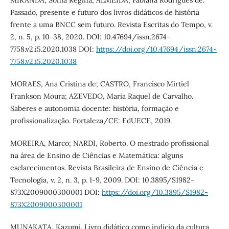
MIRANDA, Sonia Regina; ALMEIDA, Fabiana Rodrigues de.
Passado, presente e futuro dos livros didáticos de história
frente a uma BNCC sem futuro. Revista Escritas do Tempo, v.
2, n. 5, p. 10-38, 2020. DOI: 10.47694/issn.2674-
7758.v2.i5.2020.1038 DOI:
https://doi.org/10.47694/issn.2674-
7758.v2.i5.2020.1038
MORAES, Ana Cristina de; CASTRO, Francisco Mirtiel
Frankson Moura; AZEVEDO, Maria Raquel de Carvalho.
Saberes e autonomia docente: história, formação e
profissionalização. Fortaleza/CE: EdUECE, 2019.
MOREIRA, Marco; NARDI, Roberto. O mestrado profissional
na área de Ensino de Ciências e Matemática: alguns
esclarecimentos. Revista Brasileira de Ensino de Ciência e
Tecnologia, v. 2, n. 3, p. 1-9, 2009. DOI: 10.3895/S1982-
873X2009000300001 DOI:
https://doi.org/10.3895/S1982-
873X2009000300001
MUNAKATA, Kazumi. Livro didático como indício da cultura