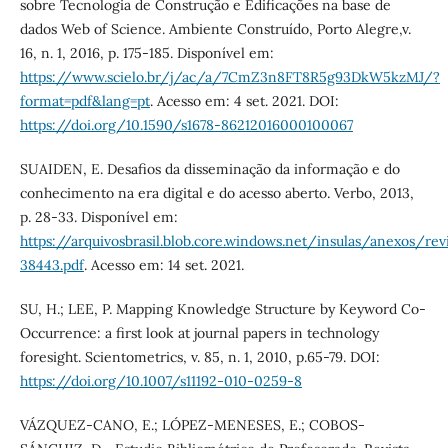
sobre Tecnologia de Construção e Edificações na base de
dados Web of Science. Ambiente Construído, Porto Alegre,v.
16, n. 1, 2016, p. 175-185. Disponível em:
https://www.scielo.br/j/ac/a/7CmZ3n8FT8R5g93DkW5kzMJ/?
format=pdf&lang=pt
. Acesso em: 4 set. 2021. DOI:
https://doi.org/10.1590/s1678-86212016000100067
SUAIDEN, E. Desafios da disseminação da informação e do
conhecimento na era digital e do acesso aberto. Verbo, 2013,
p. 28-33. Disponível em:
https://arquivosbrasil.blob.core.windows.net/insulas/anexos/re
38443.pdf
. Acesso em: 14 set. 2021.
SU, H.; LEE, P. Mapping Knowledge Structure by Keyword Co-
Occurrence: a first look at journal papers in technology
foresight. Scientometrics, v. 85, n. 1, 2010, p.65-79. DOI:
https://doi.org/10.1007/s11192-010-0259-8
VÁZQUEZ-CANO, E.; LÓPEZ-MENESES, E.; COBOS-