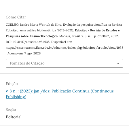
Como Citar
COELHO, Iandra Maria Weirich da Silva. Evolução da pesquisa científica na Revista
Educitec: uma análise bibliométrica (2015-2021).
Educitec - Revista de Estudos e
Pesquisas sobre Ensino Tecnológico
, Manaus, Brasil, v. 8, n. :, p. e193822, 2022.
DOI: 10.31417/educitec.v8.1938. Disponível em:
https://sistemascmc.ifam.edu.br/educitec/index.php/educitec/article/view/1938
. Acesso em: 7 ago. 2026.
Fomatos de Citação
Edição
v. 8 n. : (2022): jan./dez. Publicação Contínua (Continuous
Publishing)
Seção
Editorial