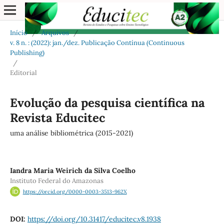
Início
/
Arquivos
/
v. 8 n. : (2022): jan./dez. Publicação Contínua (Continuous
Publishing)
/
Editorial
Evolução da pesquisa científica na
Revista Educitec
uma análise bibliométrica (2015-2021)
Iandra Maria Weirich da Silva Coelho
Instituto Federal do Amazonas
https://orcid.org/0000-0003-3513-962X
DOI:
https://doi.org/10.31417/educitec.v8.1938