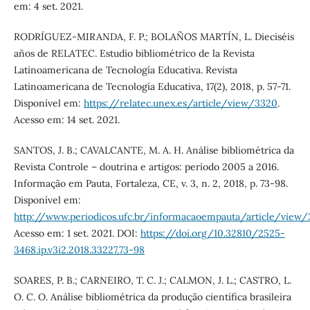
em: 4 set. 2021.
RODRÍGUEZ-MIRANDA, F. P.; BOLAÑOS MARTÍN, L. Dieciséis
años de RELATEC. Estudio bibliométrico de la Revista
Latinoamericana de Tecnología Educativa. Revista
Latinoamericana de Tecnología Educativa, 17(2), 2018, p. 57-71.
Disponível em:
https://relatec.unex.es/article/view/3320
.
Acesso em: 14 set. 2021.
SANTOS, J. B.; CAVALCANTE, M. A. H. Análise bibliométrica da
Revista Controle – doutrina e artigos: período 2005 a 2016.
Informação em Pauta, Fortaleza, CE, v. 3, n. 2, 2018, p. 73-98.
Disponível em:
http://www.periodicos.ufc.br/informacaoempauta/article/view
Acesso em: 1 set. 2021. DOI:
https://doi.org/10.32810/2525-
3468.ip.v3i2.2018.33227.73-98
SOARES, P. B.; CARNEIRO, T. C. J.; CALMON, J. L.; CASTRO, L.
O. C. O. Análise bibliométrica da produção científica brasileira