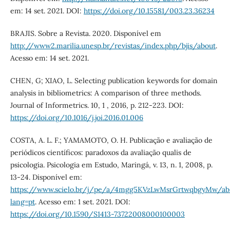
em: 14 set. 2021. DOI:
https://doi.org/10.15581/003.23.36234
BRAJIS. Sobre a Revista. 2020. Disponível em
http://www2.marilia.unesp.br/revistas/index.php/bjis/about
.
Acesso em: 14 set. 2021.
CHEN, G; XIAO, L. Selecting publication keywords for domain
analysis in bibliometrics: A comparison of three methods.
Journal of Informetrics. 10, 1 , 2016, p. 212-223. DOI:
https://doi.org/10.1016/j.joi.2016.01.006
COSTA, A. L. F.; YAMAMOTO, O. H. Publicação e avaliação de
periódicos científicos: paradoxos da avaliação qualis de
psicologia. Psicologia em Estudo, Maringá, v. 13, n. 1, 2008, p.
13-24. Disponível em:
https://www.scielo.br/j/pe/a/4mgg5KVzLwMsrGrtwqbgyMw/abs
lang=pt
. Acesso em: 1 set. 2021. DOI:
https://doi.org/10.1590/S1413-73722008000100003