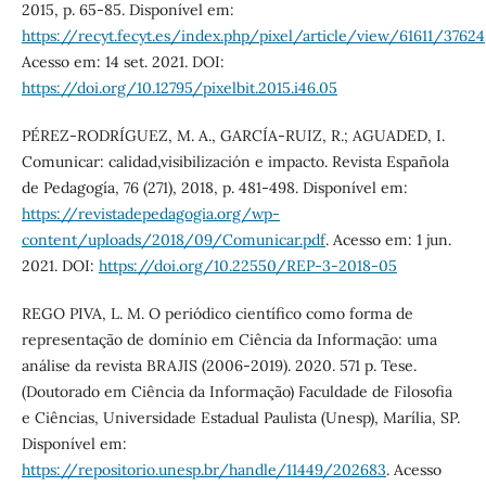
2015, p. 65-85. Disponível em:
https://recyt.fecyt.es/index.php/pixel/article/view/61611/37624
Acesso em: 14 set. 2021. DOI:
https://doi.org/10.12795/pixelbit.2015.i46.05
PÉREZ-RODRÍGUEZ, M. A., GARCÍA-RUIZ, R.; AGUADED, I.
Comunicar: calidad,visibilización e impacto. Revista Española
de Pedagogía, 76 (271), 2018, p. 481-498. Disponível em:
https://revistadepedagogia.org/wp-
content/uploads/2018/09/Comunicar.pdf
. Acesso em: 1 jun.
2021. DOI:
https://doi.org/10.22550/REP-3-2018-05
REGO PIVA, L. M. O periódico científico como forma de
representação de domínio em Ciência da Informação: uma
análise da revista BRAJIS (2006-2019). 2020. 571 p. Tese.
(Doutorado em Ciência da Informação) Faculdade de Filosofia
e Ciências, Universidade Estadual Paulista (Unesp), Marília, SP.
Disponível em:
https://repositorio.unesp.br/handle/11449/202683
. Acesso