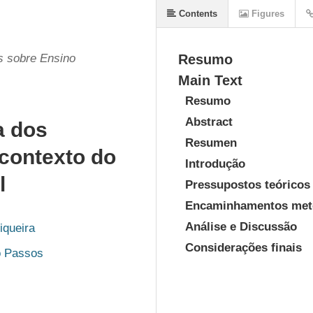
Contents
Figures
s sobre Ensino
Resumo
Main Text
Resumo
Abstract
a dos
Resumen
 contexto do
Introdução
l
Pressupostos teóricos
Encaminhamentos meto
Análise e Discussão
iqueira
Considerações finais
o Passos