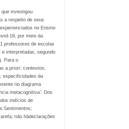
que investigou 
 a respeito de seus 
experienciados no Ensino 
id-19, por meio da 
1 professores de escolas 
e interpretadas, segundo 
. Para o 
a priori: contextos; 
 especificidades da 
esente no diagrama 
cia metacognitiva’. Dos 
os indícios de 
s:Sentimentos; 
tarefa; não hádeclarações 