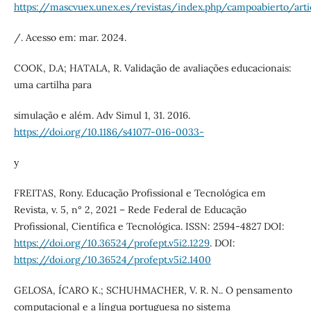
https://mascvuex.unex.es/revistas/index.php/campoabierto/ar
/. Acesso em: mar. 2024.
COOK, D.A; HATALA, R. Validação de avaliações educacionais:
uma cartilha para
simulação e além. Adv Simul 1, 31. 2016.
https://doi.org/10.1186/s41077-016-0033-
y
FREITAS, Rony. Educação Profissional e Tecnológica em
Revista, v. 5, n° 2, 2021 – Rede Federal de Educação
Profissional, Científica e Tecnológica. ISSN: 2594-4827 DOI:
https://doi.org/10.36524/profept.v5i2.1229
. DOI:
https://doi.org/10.36524/profept.v5i2.1400
GELOSA, ÍCARO K.; SCHUHMACHER, V. R. N.. O pensamento
computacional e a língua portuguesa no sistema