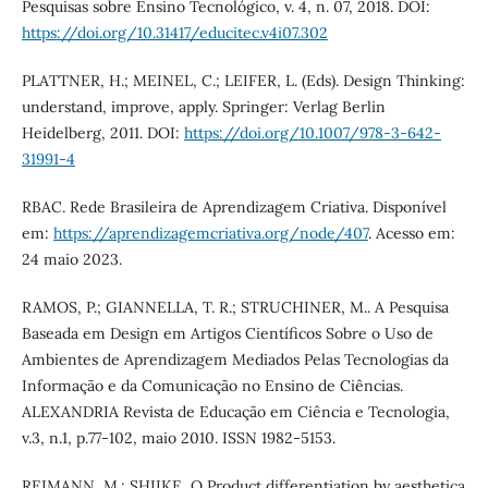
Pesquisas sobre Ensino Tecnológico, v. 4, n. 07, 2018. DOI:
https://doi.org/10.31417/educitec.v4i07.302
PLATTNER, H.; MEINEL, C.; LEIFER, L. (Eds). Design Thinking:
understand, improve, apply. Springer: Verlag Berlin
Heidelberg, 2011. DOI:
https://doi.org/10.1007/978-3-642-
31991-4
RBAC. Rede Brasileira de Aprendizagem Criativa. Disponível
em:
https://aprendizagemcriativa.org/node/407
. Acesso em:
24 maio 2023.
RAMOS, P.; GIANNELLA, T. R.; STRUCHINER, M.. A Pesquisa
Baseada em Design em Artigos Científicos Sobre o Uso de
Ambientes de Aprendizagem Mediados Pelas Tecnologias da
Informação e da Comunicação no Ensino de Ciências.
ALEXANDRIA Revista de Educação em Ciência e Tecnologia,
v.3, n.1, p.77-102, maio 2010. ISSN 1982-5153.
REIMANN, M.; SHIIKE, O Product differentiation by aesthetica