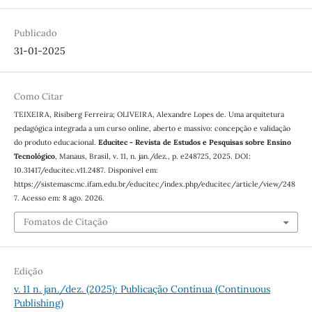
Publicado
31-01-2025
Como Citar
TEIXEIRA, Risiberg Ferreira; OLIVEIRA, Alexandre Lopes de. Uma arquitetura
pedagógica integrada a um curso online, aberto e massivo: concepção e validação
do produto educacional.
Educitec - Revista de Estudos e Pesquisas sobre Ensino
Tecnológico
, Manaus, Brasil, v. 11, n. jan./dez., p. e248725, 2025. DOI:
10.31417/educitec.v11.2487. Disponível em:
https://sistemascmc.ifam.edu.br/educitec/index.php/educitec/article/view/248
7. Acesso em: 8 ago. 2026.
Fomatos de Citação
Edição
v. 11 n. jan./dez. (2025): Publicação Contínua (Continuous
Publishing)