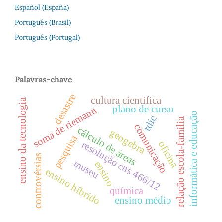
Español (España)
Português (Brasil)
Português (Portugal)
Palavras-chave
desastre
cultura científica
ensino da tecnologia
plano de curso
soma de riemann
informática e educação
tdic
relação escola-família
comunicação
cálculo de áreas
geogebra
pesquisa
resolução cns 466/12
oficina
controvérsias
museu
ensino
ensino híbrido
química
ensino médio