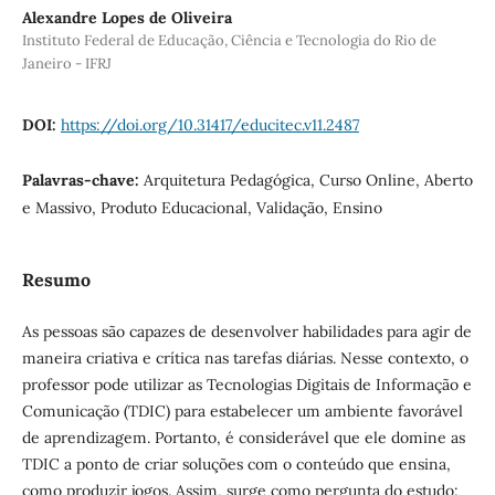
Alexandre Lopes de Oliveira
Instituto Federal de Educação, Ciência e Tecnologia do Rio de
Janeiro - IFRJ
DOI:
https://doi.org/10.31417/educitec.v11.2487
Palavras-chave:
Arquitetura Pedagógica, Curso Online, Aberto
e Massivo, Produto Educacional, Validação, Ensino
Resumo
As pessoas são capazes de desenvolver habilidades para agir de
maneira criativa e crítica nas tarefas diárias. Nesse contexto, o
professor pode utilizar as Tecnologias Digitais de Informação e
Comunicação (TDIC) para estabelecer um ambiente favorável
de aprendizagem. Portanto, é considerável que ele domine as
TDIC a ponto de criar soluções com o conteúdo que ensina,
como produzir jogos. Assim, surge como pergunta do estudo: