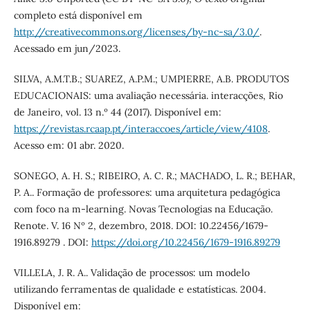
completo está disponível em
http://creativecommons.org/licenses/by-nc-sa/3.0/
.
Acessado em jun/2023.
SILVA, A.M.T.B.; SUAREZ, A.P.M.; UMPIERRE, A.B. PRODUTOS
EDUCACIONAIS: uma avaliação necessária. interacções, Rio
de Janeiro, vol. 13 n.º 44 (2017). Disponível em:
https://revistas.rcaap.pt/interaccoes/article/view/4108
.
Acesso em: 01 abr. 2020.
SONEGO, A. H. S.; RIBEIRO, A. C. R.; MACHADO, L. R.; BEHAR,
P. A.. Formação de professores: uma arquitetura pedagógica
com foco na m-learning. Novas Tecnologias na Educação.
Renote. V. 16 Nº 2, dezembro, 2018. DOI: 10.22456/1679-
1916.89279 . DOI:
https://doi.org/10.22456/1679-1916.89279
VILLELA, J. R. A.. Validação de processos: um modelo
utilizando ferramentas de qualidade e estatísticas. 2004.
Disponível em: