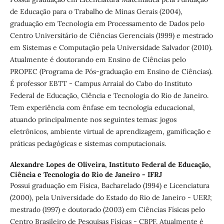
de Educação para o Trabalho de Minas Gerais (2004),
graduação em Tecnologia em Processamento de Dados pelo
Centro Universitário de Ciências Gerenciais (1999) e mestrado
em Sistemas e Computação pela Universidade Salvador (2010).
Atualmente é doutorando em Ensino de Ciências pelo
PROPEC (Programa de Pós-graduação em Ensino de Ciências).
É professor EBTT - Campus Arraial do Cabo do Instituto
Federal de Educação, Ciência e Tecnologia do Rio de Janeiro.
Tem experiência com ênfase em tecnologia educacional,
atuando principalmente nos seguintes temas: jogos
eletrônicos, ambiente virtual de aprendizagem, gamificação e
práticas pedagógicas e sistemas computacionais.
Alexandre Lopes de Oliveira,
Instituto Federal de Educação,
Ciência e Tecnologia do Rio de Janeiro - IFRJ
Possui graduação em Física, Bacharelado (1994) e Licenciatura
(2000), pela Universidade do Estado do Rio de Janeiro - UERJ;
mestrado (1997) e doutorado (2003) em Ciências Físicas pelo
Centro Brasileiro de Pesquisas Físicas - CBPF. Atualmente é