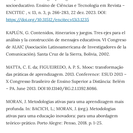
socioeducativo. Ensino de Ciências e Tecnologia em Revista –
ENCITEC , v. 13, n. 3, p. 266-283, 22 dez. 2023. DOI:
https://doi.org/10.31512/encitec.v13i3.1235
KAPLÚN, G. Contenidos, itinerarios y juegos. Tres ejes para el
análisis y la construcción de mensajes educativos. VI Congreso
de ALAIC (Asociación Latinoamericana de Investigadores de la
Comunicación). Santa Cruz de la Sierra, Bolivia, 2002.
MATTA, C. E. da; FIGUEIREDO, A. P. S.. Mooc: transformação
das práticas de aprendizagem. 2013. Conference: ESUD 2013 –
X Congresso Brasileiro de Ensino Superior a Distância: Belém
– PA. June 2013. DOI:10.13140/RG.2.1.1392.8086.
MORAN, J. Metodologias ativas para uma aprendizagem mais
profunda. In: BACICH, L.; MORAN, J. (org.). Metodologias
ativas para uma educação inovadora: para uma abordagem
teórico-prático. Porto Alegre: Penso, 2018. p. 1-25.