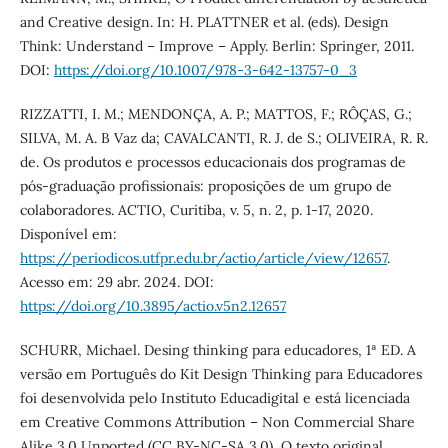
and Creative design. In: H. PLATTNER et al. (eds). Design
Think: Understand – Improve – Apply. Berlin: Springer, 2011.
DOI:
https://doi.org/10.1007/978-3-642-13757-0_3
RIZZATTI, I. M.; MENDONÇA, A. P.; MATTOS, F.; RÔÇAS, G.;
SILVA, M. A. B Vaz da; CAVALCANTI, R. J. de S.; OLIVEIRA, R. R.
de. Os produtos e processos educacionais dos programas de
pós-graduação profissionais: proposições de um grupo de
colaboradores. ACTIO, Curitiba, v. 5, n. 2, p. 1-17, 2020.
Disponível em:
https://periodicos.utfpr.edu.br/actio/article/view/12657
.
Acesso em: 29 abr. 2024. DOI:
https://doi.org/10.3895/actio.v5n2.12657
SCHURR, Michael. Desing thinking para educadores, 1ª ED. A
versão em Português do Kit Design Thinking para Educadores
foi desenvolvida pelo Instituto Educadigital e está licenciada
em Creative Commons Attribution – Non Commercial Share
Alike 3.0 Unported (CC BY-NC-SA 3.0), O texto original