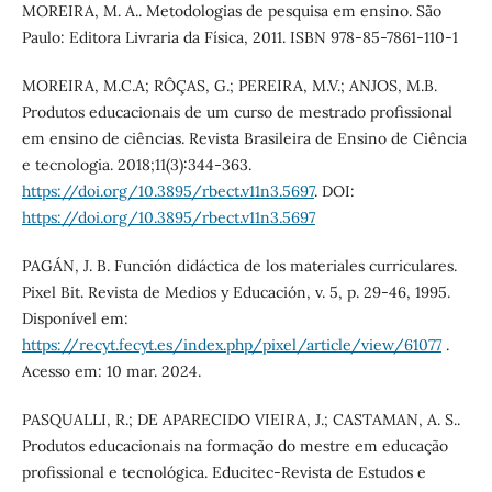
MOREIRA, M. A.. Metodologias de pesquisa em ensino. São
Paulo: Editora Livraria da Física, 2011. ISBN 978-85-7861-110-1
MOREIRA, M.C.A; RÔÇAS, G.; PEREIRA, M.V.; ANJOS, M.B.
Produtos educacionais de um curso de mestrado profissional
em ensino de ciências. Revista Brasileira de Ensino de Ciência
e tecnologia. 2018;11(3):344-363.
https://doi.org/10.3895/rbect.v11n3.5697
. DOI:
https://doi.org/10.3895/rbect.v11n3.5697
PAGÁN, J. B. Función didáctica de los materiales curriculares.
Pixel Bit. Revista de Medios y Educación, v. 5, p. 29-46, 1995.
Disponível em:
https://recyt.fecyt.es/index.php/pixel/article/view/61077
.
Acesso em: 10 mar. 2024.
PASQUALLI, R.; DE APARECIDO VIEIRA, J.; CASTAMAN, A. S..
Produtos educacionais na formação do mestre em educação
profissional e tecnológica. Educitec-Revista de Estudos e