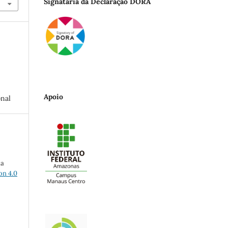
Signatária da Declaração DORA
Apoio
onal
ma
on 4.0