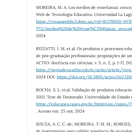
MOREIRA, M. A. Los medios de enseñanza: concept
Web de Tecnología Educativa. Universidad La Lagu
https://cmapspublic3.ihmc.us/rid=1K3790S11-6Y1
TVJ/medios%20de%20ense%C3%B1anza_area.pd
2024
RIZZATTI, I. M. et al. Os produtos e processos ed
de pós-graduação profissionais: proposições de u
ACTIO: docência em ciências, v. 5, n. 2, p. 1-17, 2
https://periodicos.utfpr.edu.br/actio/article/vie
2024 DOI:
https://doi.org/10.3895/actio.v5n2.126
ROCHA, S. L. et.al. Validação de produtos educac
2021. Tese de Doutorado. Universidade do Estado 
https://educapes.capes.gov.br/bitstream/
. Acesso em: 25 out. 2024
SOUZA, A. C. C. de; MOREIRA, T. M. M.; BORGES, 
de instrumento para validar aparência de tecnolo