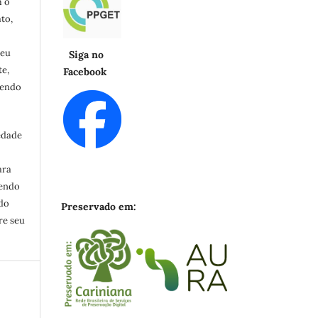
m o
to,
seu
Siga no
e,
Facebook
cendo
edade
ara
zendo
ndo
Preservado em:
re seu