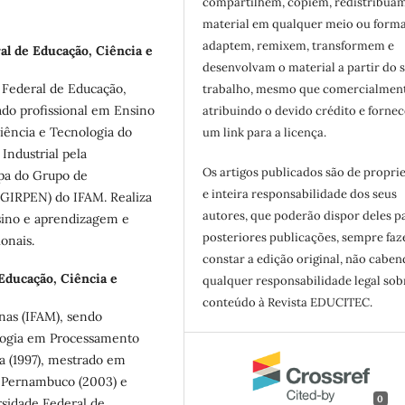
compartilhem, copiem, redistribua
material em qualquer meio ou forma
adaptem, remixem, transformem e
al de Educação, Ciência e
desenvolvam o material a partir do 
 Federal de Educação,
trabalho, mesmo que comercialment
do profissional em Ensino
atribuindo o devido crédito e forne
iência e Tecnologia do
um link para a licença.
ndustrial pela
Os artigos publicados são de propri
ipa do Grupo de
e inteira responsabilidade dos seus
 (GIRPEN) do IFAM. Realiza
autores, que poderão dispor deles p
sino e aprendizagem e
posteriores publicações, sempre fa
onais.
constar a edição original, não cabe
 Educação, Ciência e
qualquer responsabilidade legal sob
conteúdo à Revista EDUCITEC.
onas (IFAM), sendo
ologia em Processamento
a (1997), mestrado em
e Pernambuco (2003) e
0
sidade Federal de