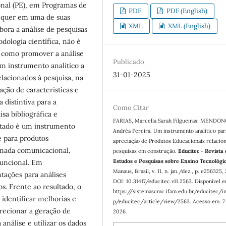
nal (PE), em Programas de
PDF
PDF (English)
requer em uma de suas
XML
XML (English)
bora a análise de pesquisas
dologia científica, não é
e como promover a análise
Publicado
um instrumento analítico a
31-01-2025
elacionados à pesquisa, na
ção de características e
 distintiva para a
Como Citar
sa bibliográfica e
FARIAS, Marcella Sarah Filgueiras; MENDON
ltado é um instrumento
Andréa Pereira. Um instrumento analítico par
e para produtos
apreciação de Produtos Educacionais relacio
amada comunicacional,
pesquisas em construção.
Educitec - Revista
Estudos e Pesquisas sobre Ensino Tecnológi
funcional. Em
Manaus, Brasil, v. 11, n. jan./dez., p. e256325,
ações para análises
DOI: 10.31417/educitec.v11.2563. Disponível 
os. Frente ao resultado, o
https://sistemascmc.ifam.edu.br/educitec/i
 identificar melhorias e
p/educitec/article/view/2563. Acesso em: 7
irecionar a geração de
2026.
 análise e utilizar os dados