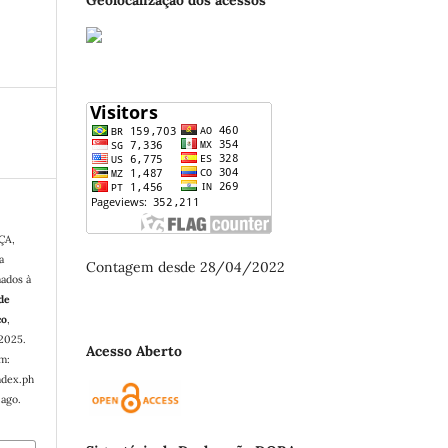
ÇA,
a
Contagem desde 28/04/2022
nados à
 de
co
,
 2025.
Acesso Aberto
em:
ndex.ph
 ago.