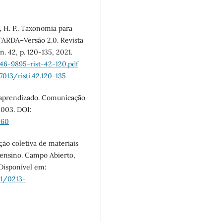
 H. P.. Taxonomia para
TARDA–Versão 2.0. Revista
. 42, p. 120-135, 2021.
646-9895-rist-42-120.pdf
7013/risti.42.120-135
 aprendizado. Comunicação
2003. DOI:
-60
ção coletiva de materiais
 ensino. Campo Abierto,
 Disponível em:
/1/0213-