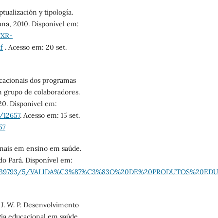
ualización y tipología.
na, 2010. Disponível em:
FXR-
f
. Acesso em: 20 set.
ucacionais dos programas
m grupo de colaboradores.
020. Disponível em:
w/12657
. Acesso em: 15 set.
57
ionais em ensino em saúde.
do Pará. Disponível em:
capes/739793/5/VALIDA%C3%87%C3%83O%20DE%20PRODUTOS%20EDU
J. W. P. Desenvolvimento
gia educacional em saúde.