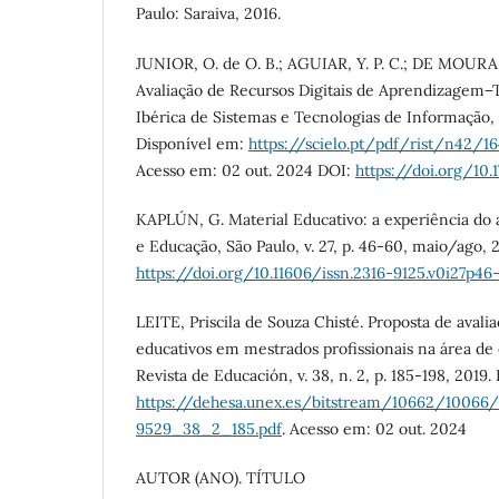
Paulo: Saraiva, 2016.
JUNIOR, O. de O. B.; AGUIAR, Y. P. C.; DE MOURA,
Avaliação de Recursos Digitais de Aprendizagem–
Ibérica de Sistemas e Tecnologias de Informação, n
Disponível em:
https://scielo.pt/pdf/rist/n42/1
Acesso em: 02 out. 2024 DOI:
https://doi.org/10.1
KAPLÚN, G. Material Educativo: a experiência do
e Educação, São Paulo, v. 27, p. 46-60, maio/ago, 
https://doi.org/10.11606/issn.2316-9125.v0i27p46
LEITE, Priscila de Souza Chisté. Proposta de avalia
educativos em mestrados profissionais na área de
Revista de Educación, v. 38, n. 2, p. 185-198, 2019.
https://dehesa.unex.es/bitstream/10662/10066
9529_38_2_185.pdf
. Acesso em: 02 out. 2024
AUTOR (ANO). TÍTULO