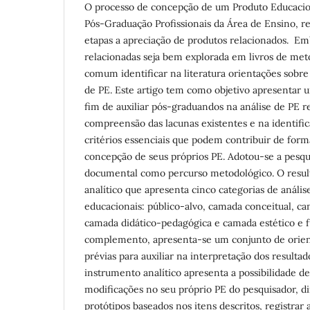
O processo de concepção de um Produto Educacio
Pós-Graduação Profissionais da Área de Ensino, 
etapas a apreciação de produtos relacionados. Em
relacionadas seja bem explorada em livros de meto
comum identificar na literatura orientações sobr
de PE. Este artigo tem como objetivo apresentar 
fim de auxiliar pós-graduandos na análise de PE r
compreensão das lacunas existentes e na identifica
critérios essenciais que podem contribuir de forma
concepção de seus próprios PE. Adotou-se a pesqui
documental como percurso metodológico. O resu
analítico que apresenta cinco categorias de anális
educacionais: público-alvo, camada conceitual, c
camada didático-pedagógica e camada estético e 
complemento, apresenta-se um conjunto de orient
prévias para auxiliar na interpretação dos resultad
instrumento analítico apresenta a possibilidade de
modificações no seu próprio PE do pesquisador, d
protótipos baseados nos itens descritos, registrar a