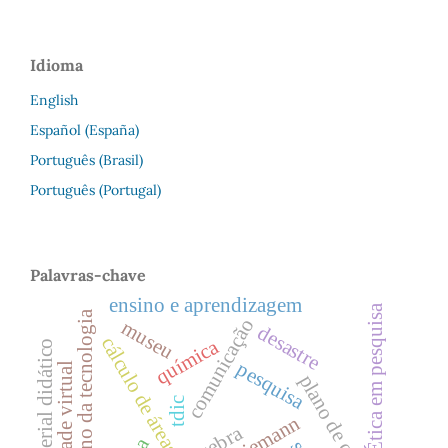
Idioma
English
Español (España)
Português (Brasil)
Português (Portugal)
Palavras-chave
ensino e aprendizagem
Ética em pesquisa
ensino da tecnologia
comunicação
museu
desastre
cálculo de áreas
química
material didático
pesquisa
realidade virtual
plano de curso
tdic