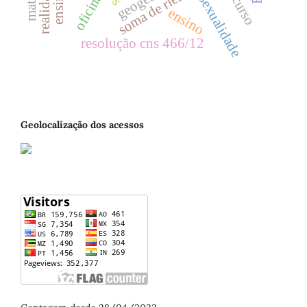
soma de riemann
geogebra
oficina
sexualidade
ensino
resolução cns 466/12
Geolocalização dos acessos