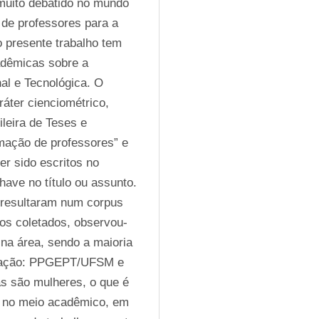
uito debatido no mundo 
de professores para a 
 presente trabalho tem 
adêmicas sobre a 
l e Tecnológica. O 
ter cienciométrico, 
leira de Teses e 
mação de professores” e 
r sido escritos no 
ave no título ou assunto. 
resultaram num corpus 
dos coletados, observou-
na área, sendo a maioria 
uação: PPGEPT/UFSM e 
 são mulheres, o que é 
 no meio acadêmico, em 