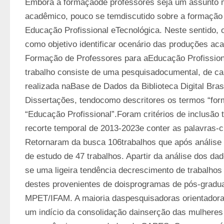
Embora a formaçãode professores seja um assunto m
acadêmico, pouco se temdiscutido sobre a formação 
Educação Profissional eTecnológica. Neste sentido, o
como objetivo identificar ocenário das produções ac
Formação de Professores para aEducação Profissiona
trabalho consiste de uma pesquisadocumental, de cará
realizada naBase de Dados da Biblioteca Digital Brasi
Dissertações, tendocomo descritores os termos “for
“Educação Profissional”.Foram critérios de inclusão te
recorte temporal de 2013-2023e conter as palavras-ch
Retornaram da busca 106trabalhos que após análise 
de estudo de 47 trabalhos. Apartir da análise dos da
se uma ligeira tendência decrescimento de trabalhos 
destes provenientes de doisprogramas de pós-grad
MPET/IFAM. A maioria daspesquisadoras orientadoras
um indício da consolidação dainserção das mulheres