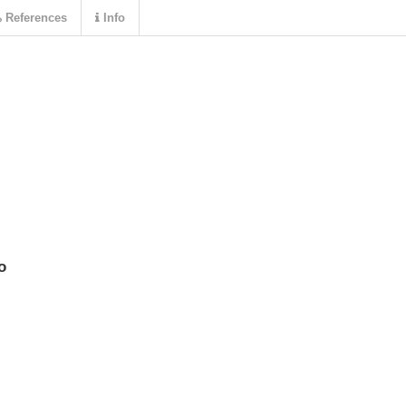
References
Info
o