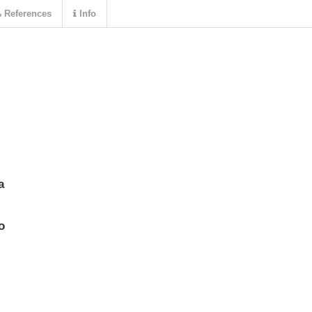
References
Info
a
o