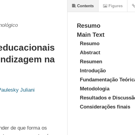
Contents
Figures
nológico
Resumo
Main Text
Resumo
educacionais
Abstract
endizagem na
Resumen
Introdução
Fundamentação Teóric
Metodologia
aulesky Juliani
Resultados e Discussã
Considerações finais
nder de que forma os 