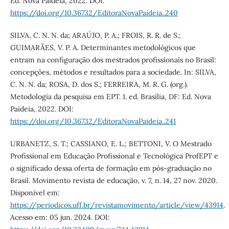
Ed. Nova Paideia, 2022. DOI:
https://doi.org/10.36732/EditoraNovaPaideia..240
SILVA, C. N. N. da; ARAÚJO, P. A.; FROIS, R. R. de S.;
GUIMARÃES, V. P. A. Determinantes metodológicos que
entram na configuração dos mestrados profissionais no Brasil:
concepções, métodos e resultados para a sociedade. In: SILVA,
C. N. N. da; ROSA, D. dos S.; FERREIRA, M. R. G. (org.).
Metodologia da pesquisa em EPT. 1. ed. Brasília, DF: Ed. Nova
Paideia, 2022. DOI:
https://doi.org/10.36732/EditoraNovaPaideia..241
URBANETZ, S. T.; CASSIANO, E. L.; BETTONI, V. O Mestrado
Profissional em Educação Profissional e Tecnológica ProfEPT e
o significado dessa oferta de formação em pós-graduação no
Brasil. Movimento revista de educação, v. 7, n. 14, 27 nov. 2020.
Disponível em:
https://periodicos.uff.br/revistamovimento/article/view/43914
.
Acesso em: 05 jun. 2024. DOI: