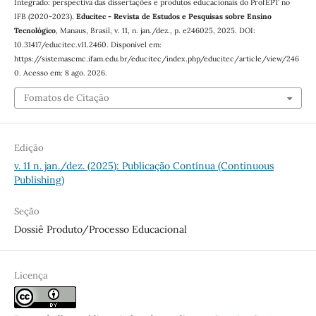
Integrado: perspectiva das dissertações e produtos educacionais do ProfEPT no
IFB (2020-2023).
Educitec - Revista de Estudos e Pesquisas sobre Ensino
Tecnológico
, Manaus, Brasil, v. 11, n. jan./dez., p. e246025, 2025. DOI:
10.31417/educitec.v11.2460. Disponível em:
https://sistemascmc.ifam.edu.br/educitec/index.php/educitec/article/view/246
0. Acesso em: 8 ago. 2026.
Fomatos de Citação
Edição
v. 11 n. jan./dez. (2025): Publicação Contínua (Continuous
Publishing)
Seção
Dossiê Produto/Processo Educacional
Licença