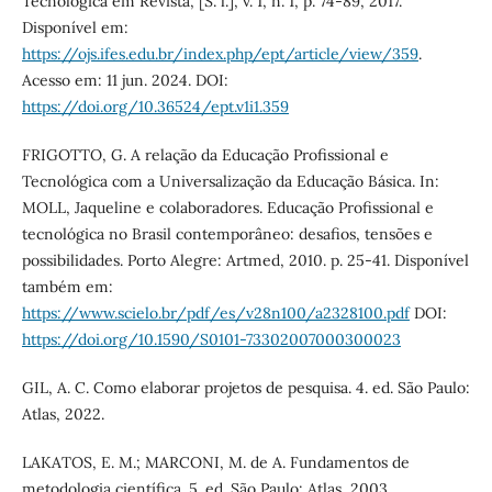
Tecnológica em Revista, [S. l.], v. 1, n. 1, p. 74-89, 2017.
Disponível em:
https://ojs.ifes.edu.br/index.php/ept/article/view/359
.
Acesso em: 11 jun. 2024. DOI:
https://doi.org/10.36524/ept.v1i1.359
FRIGOTTO, G. A relação da Educação Profissional e
Tecnológica com a Universalização da Educação Básica. In:
MOLL, Jaqueline e colaboradores. Educação Profissional e
tecnológica no Brasil contemporâneo: desafios, tensões e
possibilidades. Porto Alegre: Artmed, 2010. p. 25-41. Disponível
também em:
https://www.scielo.br/pdf/es/v28n100/a2328100.pdf
DOI:
https://doi.org/10.1590/S0101-73302007000300023
GIL, A. C. Como elaborar projetos de pesquisa. 4. ed. São Paulo:
Atlas, 2022.
LAKATOS, E. M.; MARCONI, M. de A. Fundamentos de
metodologia científica. 5. ed. São Paulo: Atlas, 2003.