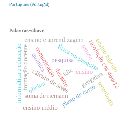
Português (Portugal)
Palavras-chave
ensino e aprendizagem
ensino híbrido
resolução cns 466/12
museu
Ética em pesquisa
informática e educação
formação docente
comunicação
química
pesquisa
tdic
desastre
cálculo de áreas
ensino
geogebra
oficina
tecnologia
plano de curso
soma de riemann
ensino médio