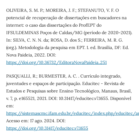
OLIVEIRA, S. M. P.; MOREIRA, J. F.; STEFANUTO, V. F. O
potencial de recuperação de dissertações em buscadores na
internet: o caso das dissertações do ProfEPT do
IFSULDEMINAS Poços de Caldas/MG (período de 2020-2021).
In: SILVA, C. N. N. da; ROSA, D. dos S.; FERREIRA, M. R. G.
(org.). Metodologia da pesquisa em EPT. 1. ed. Brasília, DF: Ed.
Nova Paideia, 2022. DOI:
https://doi.org/10.36732/EditoraNovaPaideia..251
PASQUALLI, R.; BURMESTER, A. C. . Currículo integrado,
juventudes e espaços de participação. Educitec - Revista de
Estudos e Pesquisas sobre Ensino Tecnológico, Manaus, Brasil,
v. 7, p. e165521, 2021. DOI: 10.31417/educitec.v7.1655. Disponível
em:
https://sistemascmc.ifam.edu.br/educitec/index.php/educitec/a
Acesso em: 17 ago. 2024. DOI:
https://doi.org/10.31417/educitec.v7.1655