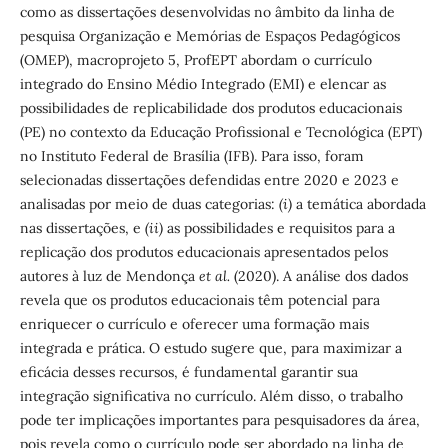
como as dissertações desenvolvidas no âmbito da linha de
pesquisa Organização e Memórias de Espaços Pedagógicos
(OMEP), macroprojeto 5, ProfEPT abordam o currículo
integrado do Ensino Médio Integrado (EMI) e elencar as
possibilidades de replicabilidade dos produtos educacionais
(PE) no contexto da Educação Profissional e Tecnológica (EPT)
no Instituto Federal de Brasília (IFB). Para isso, foram
selecionadas dissertações defendidas entre 2020 e 2023 e
analisadas por meio de duas categorias:
(i)
a temática abordada
nas dissertações, e
(ii)
as possibilidades e requisitos para a
replicação dos produtos educacionais apresentados pelos
autores à luz de Mendonça
et al.
(2020). A análise dos dados
revela que os produtos educacionais têm potencial para
enriquecer o currículo e oferecer uma formação mais
integrada e prática. O estudo sugere que, para maximizar a
eficácia desses recursos, é fundamental garantir sua
integração significativa no currículo. Além disso, o trabalho
pode ter implicações importantes para pesquisadores da área,
pois revela como o currículo pode ser abordado na linha de