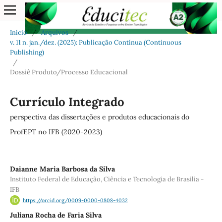
Início
/
Arquivos
/
v. 11 n. jan./dez. (2025): Publicação Contínua (Continuous
Publishing)
/
Dossiê Produto/Processo Educacional
Currículo Integrado
perspectiva das dissertações e produtos educacionais do
ProfEPT no IFB (2020-2023)
Daianne Maria Barbosa da Silva
Instituto Federal de Educação, Ciência e Tecnologia de Brasília -
IFB
https://orcid.org/0009-0000-0808-4032
Juliana Rocha de Faria Silva