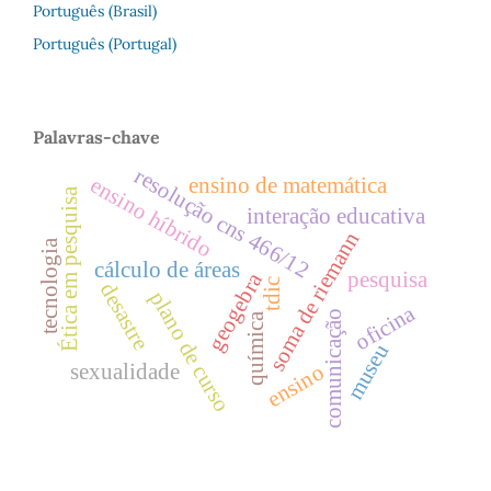
Português (Brasil)
Português (Portugal)
Palavras-chave
resolução cns 466/12
ensino híbrido
ensino de matemática
Ética em pesquisa
interação educativa
soma de riemann
tecnologia
cálculo de áreas
pesquisa
geogebra
tdic
desastre
plano de curso
oficina
comunicação
química
museu
sexualidade
ensino