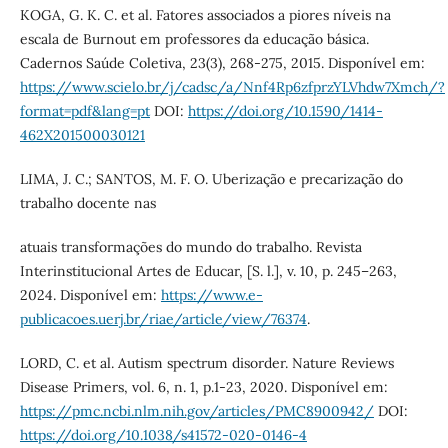
KOGA, G. K. C. et al. Fatores associados a piores níveis na
escala de Burnout em professores da educação básica.
Cadernos Saúde Coletiva, 23(3), 268-275, 2015. Disponível em:
https://www.scielo.br/j/cadsc/a/Nnf4Rp6zfprzYLVhdw7Xmch/?
format=pdf&lang=pt
DOI:
https://doi.org/10.1590/1414-
462X201500030121
LIMA, J. C.; SANTOS, M. F. O. Uberização e precarização do
trabalho docente nas
atuais transformações do mundo do trabalho. Revista
Interinstitucional Artes de Educar, [S. l.], v. 10, p. 245–263,
2024. Disponível em:
https://www.e-
publicacoes.uerj.br/riae/article/view/76374
.
LORD, C. et al. Autism spectrum disorder. Nature Reviews
Disease Primers, vol. 6, n. 1, p.1-23, 2020. Disponível em:
https://pmc.ncbi.nlm.nih.gov/articles/PMC8900942/
DOI:
https://doi.org/10.1038/s41572-020-0146-4