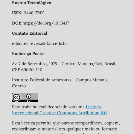
Ensino Tecnológico
ISSN:
2446-774X
DOI:
https://doi.org/10.31417
Contato Editorial
educitec.revista@ifam.edu.br
Endereço Postal
Av. 7 de Setembro, 1975 - Centro, Manaus/AM, Brasil,
CEP 69020-120
Instituto Federal do Amazonas - Campus Manaus
Centro
Este trabalho está licenciado sob uma
Licença
Internacional Creative Commons Attribution 4.0
Esta licença permite que outros compartilhem, copiem,
redistribuam o material em qualquer meio ou formato,