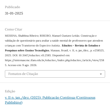
Publicado
31-01-2025
Como Citar
MESSINA, Shabbina Ribeiro; RIBEIRO, Manuel Gustavo Leitão. Construção e
validação de questionário para avaliar a saúde mental de professores que atendem
crianças com Transtorno do Espectro Autista .
Educitec - Revista de Estudos e
Pesquisas sobre Ensino Tecnológico
, Manaus, Brasil, v. 11, n. jan./dez., p. e258525,
2025. DOI: 10.31417/educitec.v11.2585. Disponível em:
https://sistemascmc.ifam.edu.br/educitec/index.php/educitec/article/view/258
5. Acesso em: 9 ago. 2026.
Fomatos de Citação
Edição
v. 11 n. jan./dez. (2025): Publicação Contínua (Continuous
Publishing)