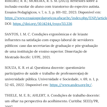
RIBEIRO, R. R.; MOREIRA, R. S. M. (2023). Reflexões sobre a
inclusão escolar do aluno com transtorno do espectro autista.
Ensaios Pedagógicos, v. 7, n. 3, p. 101–112, 2023. Disponível em:
https://www.ensaiospedagogicos.ufscar.br/index.php/ENP/artic
DOI:
https://doi.org/10.14244/enp.v7i3.336
SANTOS, I. M. C. Condições ergonômicas e de leiaute
influentes na satisfação com espaço laboral de servidores
públicos: caso das secretarias de graduação e pós-graduação
de uma instituição de ensino superior. Dissertação de
Mestrado Recife: UFPE, 2021.
SOUZA, K. R. et al. Questiona docente: questionário
participativo de saúde e trabalho de professores(as) de
universidade pública. Universidade e Sociedade, v. 69, n. 1, p.
52-65, 2022. Disponível em:
https://www.andes.org.br/
.
THIELE, M. E. B.; AHLERT, A. Condições de trabalho docente:
um olhar na perspectiva do acolhimento. Curitiba: SEED/PR,
2007.