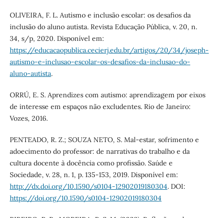
OLIVEIRA, F. L. Autismo e inclusão escolar: os desafios da
inclusão do aluno autista. Revista Educação Pública, v. 20, n.
34, s/p, 2020. Disponível em:
https://educacaopublica.cecierj.edu.br/artigos/20/34/joseph-
autismo-e-inclusao-escolar-os-desafios-da-inclusao-do-
aluno-autista
.
ORRÚ, E. S. Aprendizes com autismo: aprendizagem por eixos
de interesse em espaços não excludentes. Rio de Janeiro:
Vozes, 2016.
PENTEADO, R. Z.; SOUZA NETO, S. Mal-estar, sofrimento e
adoecimento do professor: de narrativas do trabalho e da
cultura docente à docência como profissão. Saúde e
Sociedade, v. 28, n. 1, p. 135-153, 2019. Disponível em:
http://dx.doi.org/10.1590/s0104-12902019180304
. DOI:
https://doi.org/10.1590/s0104-12902019180304