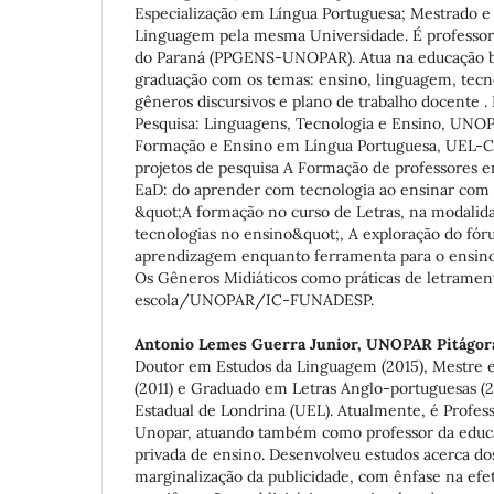
Especialização em Língua Portuguesa; Mestrado 
Linguagem pela mesma Universidade. É professor
do Paraná (PPGENS-UNOPAR). Atua na educação bá
graduação com os temas: ensino, linguagem, tecnol
gêneros discursivos e plano de trabalho docente .
Pesquisa: Linguagens, Tecnologia e Ensino, UN
Formação e Ensino em Língua Portuguesa, UEL-C
projetos de pesquisa A Formação de professores e
EaD: do aprender com tecnologia ao ensinar co
&quot;A formação no curso de Letras, na modalida
tecnologias no ensino&quot;, A exploração do fó
aprendizagem enquanto ferramenta para o ens
Os Gêneros Midiáticos como práticas de letramen
escola/UNOPAR/IC-FUNADESP.
Antonio Lemes Guerra Junior,
UNOPAR Pitágor
Doutor em Estudos da Linguagem (2015), Mestre
(2011) e Graduado em Letras Anglo-portuguesas (2
Estadual de Londrina (UEL). Atualmente, é Professo
Unopar, atuando também como professor da educa
privada de ensino. Desenvolveu estudos acerca do
marginalização da publicidade, com ênfase na efe