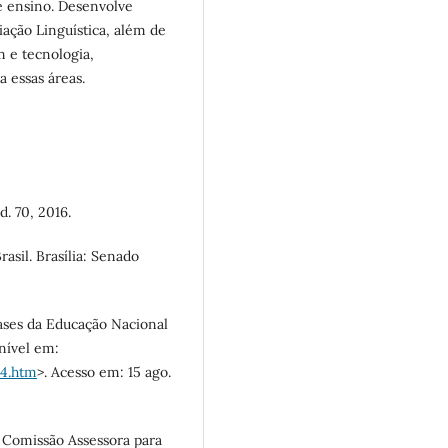
e ensino. Desenvolve
iação Linguística, além de
m e tecnologia,
a essas áreas.
. 70, 2016.
asil. Brasília: Senado
ases da Educação Nacional
nível em:
94.htm
>. Acesso em: 15 ago.
a Comissão Assessora para