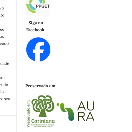
m o
to,
Siga no
seu
Facebook
e,
cendo
edade
ara
zendo
Preservado em:
ndo
re seu