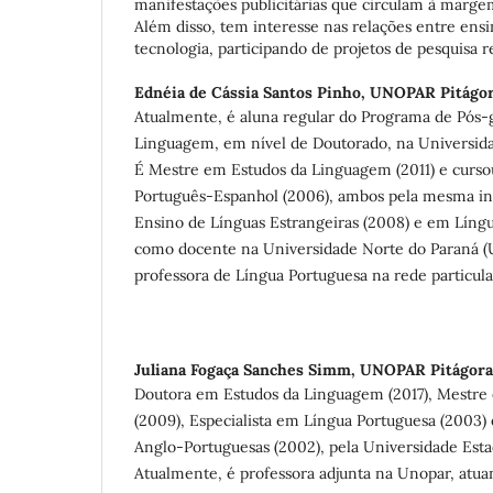
manifestações publicitárias que circulam à marge
Além disso, tem interesse nas relações entre ens
tecnologia, participando de projetos de pesquisa r
Ednéia de Cássia Santos Pinho,
UNOPAR Pitágor
Atualmente, é aluna regular do Programa de Pós
Linguagem, em nível de Doutorado, na Universida
É Mestre em Estudos da Linguagem (2011) e curso
Português-Espanhol (2006), ambos pela mesma inst
Ensino de Línguas Estrangeiras (2008) e em Língu
como docente na Universidade Norte do Paraná
professora de Língua Portuguesa na rede particula
Juliana Fogaça Sanches Simm,
UNOPAR Pitágora
Doutora em Estudos da Linguagem (2017), Mestre
(2009), Especialista em Língua Portuguesa (2003)
Anglo-Portuguesas (2002), pela Universidade Esta
Atualmente, é professora adjunta na Unopar, at