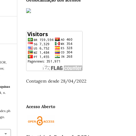
IOR,
os;
a
Contagem desde 28/04/2022
squisas
4, n.
Acesso Aberto
ndex.ph
ago.