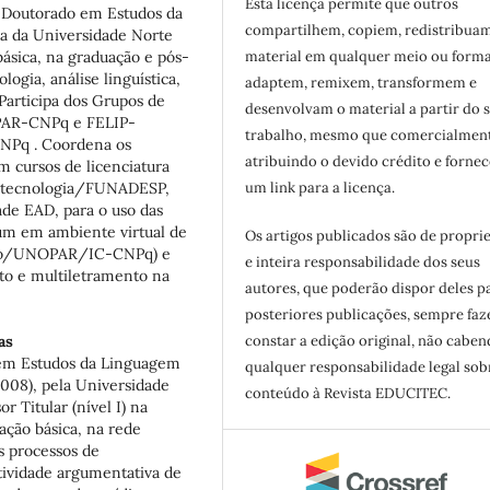
Esta licença permite que outros
e Doutorado em Estudos da
compartilhem, copiem, redistribua
a da Universidade Norte
sica, na graduação e pós-
material em qualquer meio ou forma
ogia, análise linguística,
adaptem, remixem, transformem e
 Participa dos Grupos de
desenvolvam o material a partir do 
OPAR-CNPq e FELIP-
trabalho, mesmo que comercialment
NPq . Coordena os
atribuindo o devido crédito e forne
m cursos de licenciatura
m tecnologia/FUNADESP,
um link para a licença.
de EAD, para o uso das
rum em ambiente virtual de
Os artigos publicados são de propri
ino/UNOPAR/IC-CNPq) e
e inteira responsabilidade dos seus
to e multiletramento na
autores, que poderão dispor deles p
posteriores publicações, sempre fa
as
constar a edição original, não cabe
 em Estudos da Linguagem
qualquer responsabilidade legal sob
008), pela Universidade
conteúdo à Revista EDUCITEC.
r Titular (nível I) na
ção básica, na rede
s processos de
tividade argumentativa de