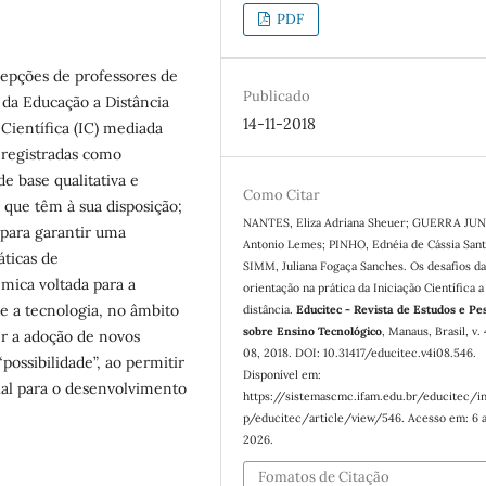
PDF
cepções de professores de
Publicado
da Educação a Distância
14-11-2018
 Científica (IC) mediada
s registradas como
 base qualitativa e
Como Citar
s que têm à sua disposição;
NANTES, Eliza Adriana Sheuer; GUERRA JUN
 para garantir uma
Antonio Lemes; PINHO, Ednéia de Cássia Sant
áticas de
SIMM, Juliana Fogaça Sanches. Os desafios d
mica voltada para a
orientação na prática da Iniciação Científica a
e a tecnologia, no âmbito
distância.
Educitec - Revista de Estudos e Pe
sobre Ensino Tecnológico
, Manaus, Brasil, v. 
er a adoção de novos
08, 2018. DOI: 10.31417/educitec.v4i08.546.
ossibilidade”, ao permitir
Disponível em:
ial para o desenvolvimento
https://sistemascmc.ifam.edu.br/educitec/i
p/educitec/article/view/546. Acesso em: 6 
2026.
Fomatos de Citação