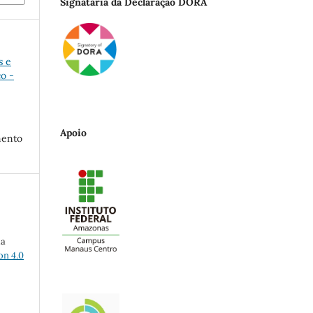
Signatária da Declaração DORA
s e
o -
Apoio
mento
ma
on 4.0