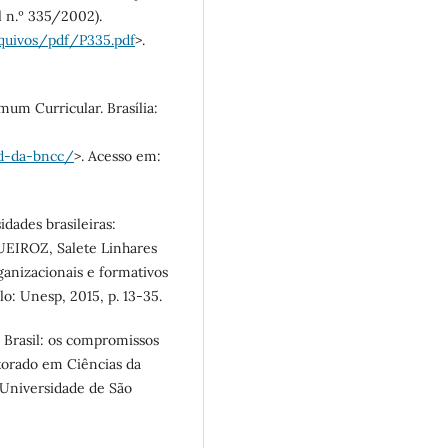
l n.º 335/2002).
rquivos/pdf/P335.pdf
>.
um Curricular. Brasília:
d-da-bncc/
>. Acesso em:
idades brasileiras:
QUEIROZ, Salete Linhares
organizacionais e formativos
lo: Unesp, 2015, p. 13-35.
 Brasil: os compromissos
torado em Ciências da
 Universidade de São