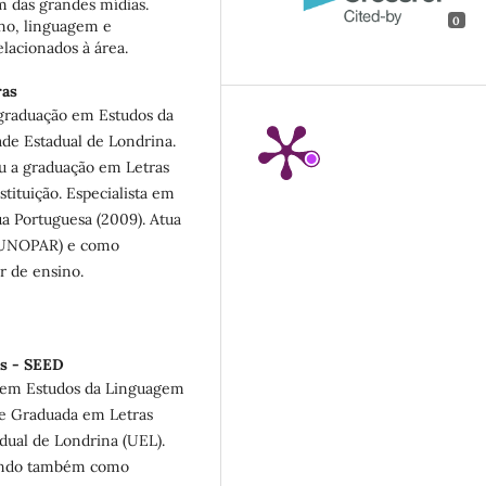
m das grandes mídias.
0
ino, linguagem e
elacionados à área.
as
-graduação em Estudos da
de Estadual de Londrina.
u a graduação em Letras
ituição. Especialista em
a Portuguesa (2009). Atua
 (UNOPAR) e como
r de ensino.
s - SEED
 em Estudos da Linguagem
 e Graduada em Letras
dual de Londrina (UEL).
uando também como