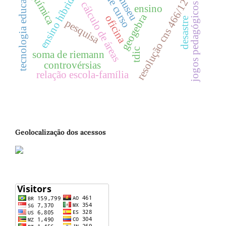
tecnologia educacional
ensino híbrido
química
museu
resolução cns 466/12
cálculo de áreas
jogos pedagógicos
ensino
geogebra
oficina
desastre
pesquisa
tdic
soma de riemann
controvérsias
relação escola-família
Geolocalização dos acessos