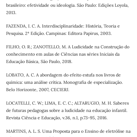
brasileiro: efetividade ou ideologia. São Paulo: Edições Loyola,
2013.
FAZENDA, I. C. A. Interdisciplinaridade: História, Teoria e
Pesquisa. 2ª Edição. Campinas: Editora Papirus, 2003.
FILHO, O. R.; ZANOTELLO, M. A Ludicidade na Construção do
conhecimento em aulas de Ciências nas séries Iniciais da
Educação Básica, São Paulo, 2018.
LOBATO, A. C. A abordagem do efeito estufa nos livros de
química: uma análise crítica. Monografia de especialização.
Belo Horizonte, 2007, CECIERJ.
LOCATELLI, C. W.; LIMA, E. C. C.; ALTARUGIO, M. H. Saberes
de futuras pedagogas sobre a ludicidade na educação infantil.
Revista Ciência e Educação, v.36, n.1, p.73-95, 2016.
MARTINS, A. L. S. Uma Proposta para o Ensino de eletrólise na