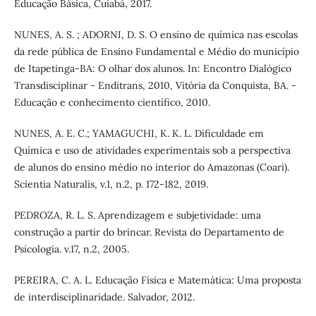
Educação Básica, Cuiabá, 2017.
NUNES, A. S. ; ADORNI, D. S. O ensino de química nas escolas
da rede pública de Ensino Fundamental e Médio do município
de Itapetinga-BA: O olhar dos alunos. In: Encontro Dialógico
Transdisciplinar - Enditrans, 2010, Vitória da Conquista, BA. -
Educação e conhecimento científico, 2010.
NUNES, A. E. C.; YAMAGUCHI, K. K. L. Dificuldade em
Química e uso de atividades experimentais sob a perspectiva
de alunos do ensino médio no interior do Amazonas (Coari).
Scientia Naturalis, v.1, n.2, p. 172-182, 2019.
PEDROZA, R. L. S. Aprendizagem e subjetividade: uma
construção a partir do brincar. Revista do Departamento de
Psicologia. v.17, n.2, 2005.
PEREIRA, C. A. L. Educação Física e Matemática: Uma proposta
de interdisciplinaridade. Salvador, 2012.