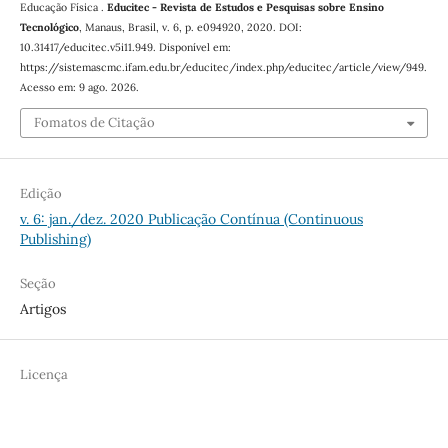
Educação Física .
Educitec - Revista de Estudos e Pesquisas sobre Ensino
Tecnológico
, Manaus, Brasil, v. 6, p. e094920, 2020. DOI:
10.31417/educitec.v5i11.949. Disponível em:
https://sistemascmc.ifam.edu.br/educitec/index.php/educitec/article/view/949.
Acesso em: 9 ago. 2026.
Fomatos de Citação
Edição
v. 6: jan./dez. 2020 Publicação Contínua (Continuous
Publishing)
Seção
Artigos
Licença