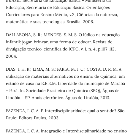
BRASIL. Secretaria de Educação Básica – Ministério da
Educação, Secretaria de Educação Básica. Orientações
Curriculares para Ensino Médio, v.2, Ciências da natureza,
matemática e suas tecnologias. Brasília, 2006.
DALLABONA, S. R.; MENDES, S. M. S. O lúdico na educação
infantil: jogar, brincar, uma forma de educar. Revista de
divulgação técnico-científica do ICPG. v. 1, n. 4, p.107-112,
2004.
DIAS, J. H. R.; LIMA, M. S.; FARIA, M. J. C.; COSTA, D. R. M. A
utilização de materiais alternativos no ensino de Química: um
estudo de caso na E.E.E.M. Liberdade do município de Marabá
- Pará. In: Sociedade Brasileira de Química (SBQ), Águas de
Lindóia – SP, Anais eletrônico. Águas de Lindóia, 2013.
FAZENDA, I. C. A. F. Interdisciplinaridade: qual o sentido? São
Paulo: Editora Paulus, 2003.
FAZENDA, I. C. A. Integração e Interdisciplinaridade no ensino