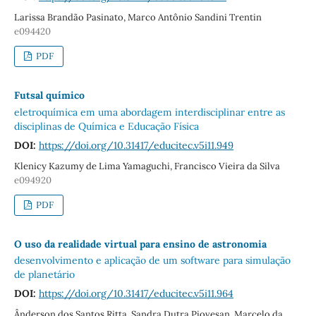
Larissa Brandão Pasinato, Marco Antônio Sandini Trentin
e094420
PDF
Futsal químico
eletroquímica em uma abordagem interdisciplinar entre as
disciplinas de Química e Educação Física
DOI:
https://doi.org/10.31417/educitec.v5i11.949
Klenicy Kazumy de Lima Yamaguchi, Francisco Vieira da Silva
e094920
PDF
O uso da realidade virtual para ensino de astronomia
desenvolvimento e aplicação de um software para simulação
de planetário
DOI:
https://doi.org/10.31417/educitec.v5i11.964
Ânderson dos Santos Ritta, Sandra Dutra Piovesan, Marcelo da