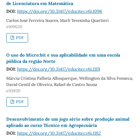
de Licenciatura em Matemática
DOI:
https://doi.org/10.31417/educitec.v6i.1096
Carlos José Ferreira Soares, Marli Teresinha Quartieri
e109620
PDF
O uso do Micro:bit e sua aplicabilidade em uma escola
pública da região Norte
DOI:
https://doi.org/10.31417/educitec.v6i.1119
Márcia Cristina Palheta Albuquerque, Wellington da Silva Fonseca,
David Gentil de Oliveira, Rafael de Castro Sousa
e111920
PDF
Desenvolvimento de um jogo sério sobre produção animal
aplicado ao curso Técnico em Agropecuária
DOI:
https://doi.org/10.31417/educitec.v6i.1182