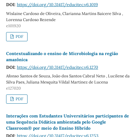
DOI:
https://doi.org/10.31417/educitec.v6.1019
Wislaine Cardoso de Oliveira, Clarianna Martins Baicere Silva ,
Lorenna Cardoso Rezende
e101920
PDF
Contextualizando o ensino de Microbiologia na região
amazônica
DOI:
https://doi.org/10.31417/educitec.v6.1270
Afonso Santos de Souza, João dos Santos Cabral Neto , Lucilene da
Silva Paes, Juliana Mesquita Vildal Martinez de Lucena
e127020
PDF
Interações com Estudantes Universitários participantes de
uma Sequência Didática ambientada pelo Google
Classroom® por meio do Ensino Híbrido
DOI:
https://doi.org/10.31417/educitec.v6.1253