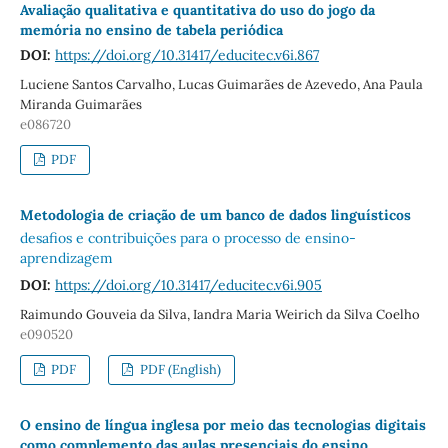
Avaliação qualitativa e quantitativa do uso do jogo da
memória no ensino de tabela periódica
DOI:
https://doi.org/10.31417/educitec.v6i.867
Luciene Santos Carvalho, Lucas Guimarães de Azevedo, Ana Paula
Miranda Guimarães
e086720
PDF
Metodologia de criação de um banco de dados linguísticos
desafios e contribuições para o processo de ensino-
aprendizagem
DOI:
https://doi.org/10.31417/educitec.v6i.905
Raimundo Gouveia da Silva, Iandra Maria Weirich da Silva Coelho
e090520
PDF
PDF (English)
O ensino de língua inglesa por meio das tecnologias digitais
como complemento das aulas presenciais do ensino