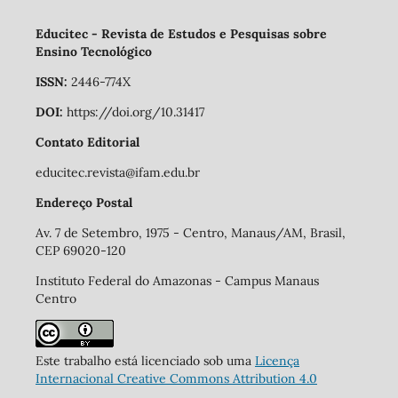
Educitec - Revista de Estudos e Pesquisas sobre
Ensino Tecnológico
ISSN:
2446-774X
DOI:
https://doi.org/10.31417
Contato Editorial
educitec.revista@ifam.edu.br
Endereço Postal
Av. 7 de Setembro, 1975 - Centro, Manaus/AM, Brasil,
CEP 69020-120
Instituto Federal do Amazonas - Campus Manaus
Centro
Este trabalho está licenciado sob uma
Licença
Internacional Creative Commons Attribution 4.0