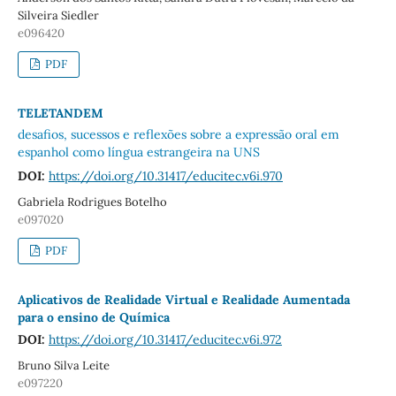
Silveira Siedler
e096420
PDF
TELETANDEM
desafios, sucessos e reflexões sobre a expressão oral em
espanhol como língua estrangeira na UNS
DOI:
https://doi.org/10.31417/educitec.v6i.970
Gabriela Rodrigues Botelho
e097020
PDF
Aplicativos de Realidade Virtual e Realidade Aumentada
para o ensino de Química
DOI:
https://doi.org/10.31417/educitec.v6i.972
Bruno Silva Leite
e097220