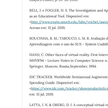
BELL, J. e FOGLER, H. S. The Investigation and App
as an Educational Tool. Disponível em:
<
http://www.engin.umich.edu/labs/vrichel/asee
Acesso em: 15 jul. 2019.
BOUCINHA, R. M.; TAROUCO, L. M. R. Avaliação 
Aprendizagem com o uso do SUS - System Usabilit
HAND, C. Other faces of virtual reality. First Int
MHVR’94 - Lecture Notes in Computer Science n.10
Springer, Moscow, Russia,September, 1994.
IDC TRACKER. Worldwide Semiannual Augmented a
Spending Guide. Disponível em:
<
https://www.idc.com/tracker/showproductinfo.j
em: 15 jul. 2019.
LATTA, J. N. & OBERG, D. J. A conceptual virtual r