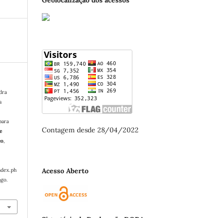
dra
a
para
Contagem desde 28/04/2022
de
co
,
Acesso Aberto
ndex.ph
ago.