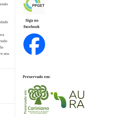
cendo
Siga no
edade
Facebook
ara
zendo
ndo
re seu
Preservado em: