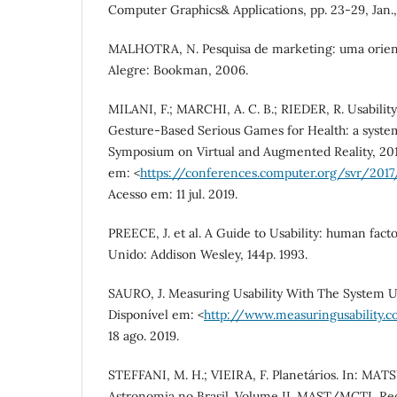
Computer Graphics& Applications, pp. 23-29, Jan.,
MALHOTRA, N. Pesquisa de marketing: uma orienta
Alegre: Bookman, 2006.
MILANI, F.; MARCHI, A. C. B.; RIEDER, R. Usabilit
Gesture-Based Serious Games for Health: a system
Symposium on Virtual and Augmented Reality, 201
em: <
https://conferences.computer.org/svr/201
Acesso em: 11 jul. 2019.
PREECE, J. et al. A Guide to Usability: human fact
Unido: Addison Wesley, 144p. 1993.
SAURO, J. Measuring Usability With The System Us
Disponível em: <
http://www.measuringusability.
18 ago. 2019.
STEFFANI, M. H.; VIEIRA, F. Planetários. In: MAT
Astronomia no Brasil. Volume II. MAST/MCTI, Rec