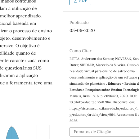
PDF
minados conteúdos
am a utilização de
m melhor aprendizado.
Publicado
cional baseada em
05-06-2020
mizar o processo de ensino
rojeto, desenvolvimento e
ersivo. O objetivo é
Como Citar
bilidade quanto de
RITTA, Ânderson dos Santos; PIOVESAN, San
mente caracterizada como
Dutra; SIEDLER, Marcelo da Silveira. O uso d
 de questionários SUS
realidade virtual para ensino de astronomia:
lizaram a aplicação
desenvolvimento e aplicação de um software 
que a ferramenta teve uma
simulação de planetário .
Educitec - Revista 
Estudos e Pesquisas sobre Ensino Tecnológi
Manaus, Brasil, v. 6, p. e096420, 2020. DOI:
10.31417/educitec.v5i11.964. Disponível em:
https://sistemascmc.ifam.edu.br/educitec/i
p/educitec/article/view/964. Acesso em: 8 
2026.
Fomatos de Citação