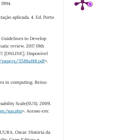
 1994.
ção aplicada. 4. Ed. Porto
y Guidelines to Develop
atic review. 2017 19th
7. [ONLINE]. Disponível
7/papers/3588a188.pdf
>.
ors in computing. Reino
ability Scale(SUS). 2009.
com/sus.php
>. Acesso em:
SUURA, Oscar. História da
ife: Cepe Editora e