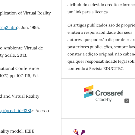
atribuindo o devido crédito e forne
um link para a licença.
lication of Virtual Reality
Os artigos publicados são de propri
pap2.htm
>. Jun. 1995.
e inteira responsabilidade dos seus
autores, que poderão dispor deles p
posteriores publicações, sempre fa
de Ambiente Virtual de
constar a edição original, não cabe
y Scale. 2013.
qualquer responsabilidade legal sob
ernational Conference
conteúdo à Revista EDUCITEC.
77, pp. 107-116, Ed.
nd Virtual Reality
0
sp?prod_id=1381
>. Acesso
eality model. IEEE