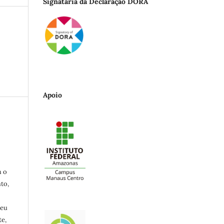
Signatária da Declaração DORA
Apoio
m o
to,
seu
e,