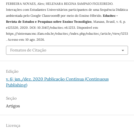
FERREIRA NOVAES, Alex; HELENARA REGINA SAMPAIO FIGUEIREDO.
Interações com Estudantes Universitários participantes de uma Sequência Didática
ambientada pelo Google Classroom® por meio do Ensino Híbrido.
Educitec -
Revista de Estudos e Pesquisas sobre Ensino Tecnológico
, Manaus, Brasil, v. 6, p.
e125320, 2020. DOI: 10.31417/educitec.v6.1253. Disponível em:
https://sistemascmc.ifam.edu.br/educitec/index.php/educitec/article/view/1253
. Acesso em: 10 ago. 2026.
Fomatos de Citação
Edição
v. 6: jan./dez. 2020 Publicação Contínua (Continuous
Publishing)
Seção
Artigos
Licença