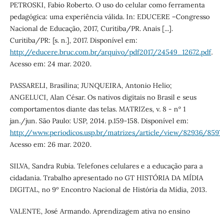
PETROSKI, Fabio Roberto. O uso do celular como ferramenta
pedagógica: uma experiência válida. In: EDUCERE –Congresso
Nacional de Educação, 2017, Curitiba/PR. Anais [...].
Curitiba/PR: [s. n.], 2017. Disponível em:
http://educere.bruc.com.br/arquivo/pdf2017/24549_12672.pdf
.
Acesso em: 24 mar. 2020.
PASSARELI, Brasilina; JUNQUEIRA, Antonio Helio;
ANGELUCI, Alan César. Os nativos digitais no Brasil e seus
comportamentos diante das telas. MATRIZes, v. 8 - nº 1
jan./jun. São Paulo: USP, 2014. p.159-158. Disponível em:
http://www.periodicos.usp.br/matrizes/article/view/82936/859
Acesso em: 26 mar. 2020.
SILVA, Sandra Rubia. Telefones celulares e a educação para a
cidadania. Trabalho apresentado no GT HISTÓRIA DA MÍDIA
DIGITAL, no 9º Encontro Nacional de História da Mídia, 2013.
VALENTE, José Armando. Aprendizagem ativa no ensino