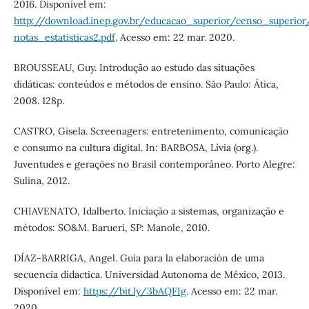
2016. Disponível em:
http://download.inep.gov.br/educacao_superior/censo_superi
notas_estatisticas2.pdf
. Acesso em: 22 mar. 2020.
BROUSSEAU, Guy. Introdução ao estudo das situações
didáticas: conteúdos e métodos de ensino. São Paulo: Ática,
2008. 128p.
CASTRO, Gisela. Screenagers: entretenimento, comunicação
e consumo na cultura digital. In: BARBOSA, Lívia (org.).
Juventudes e gerações no Brasil contemporâneo. Porto Alegre:
Sulina, 2012.
CHIAVENATO, Idalberto. Iniciação a sistemas, organização e
métodos: SO&M. Barueri, SP: Manole, 2010.
DÍAZ-BARRIGA, Angel. Guía para la elaboración de uma
secuencia didactica. Universidad Autonoma de México, 2013.
Disponível em:
https://bit.ly/3bAQFIg
. Acesso em: 22 mar.
2020.