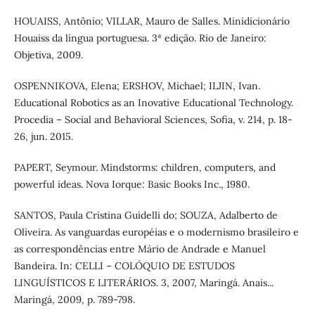
HOUAISS, Antônio; VILLAR, Mauro de Salles. Minidicionário
Houaiss da língua portuguesa. 3ª edição. Rio de Janeiro:
Objetiva, 2009.
OSPENNIKOVA, Elena; ERSHOV, Michael; ILJIN, Ivan.
Educational Robotics as an Inovative Educational Technology.
Procedia – Social and Behavioral Sciences, Sofia, v. 214, p. 18-
26, jun. 2015.
PAPERT, Seymour. Mindstorms: children, computers, and
powerful ideas. Nova Iorque: Basic Books Inc., 1980.
SANTOS, Paula Cristina Guidelli do; SOUZA, Adalberto de
Oliveira. As vanguardas européias e o modernismo brasileiro e
as correspondências entre Mário de Andrade e Manuel
Bandeira. In: CELLI – COLÓQUIO DE ESTUDOS
LINGUÍSTICOS E LITERÁRIOS. 3, 2007, Maringá. Anais...
Maringá, 2009, p. 789-798.