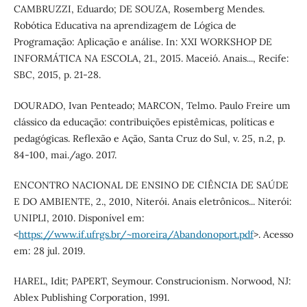
CAMBRUZZI, Eduardo; DE SOUZA, Rosemberg Mendes.
Robótica Educativa na aprendizagem de Lógica de
Programação: Aplicação e análise. In: XXI WORKSHOP DE
INFORMÁTICA NA ESCOLA, 21., 2015. Maceió. Anais..., Recife:
SBC, 2015, p. 21-28.
DOURADO, Ivan Penteado; MARCON, Telmo. Paulo Freire um
clássico da educação: contribuições epistêmicas, políticas e
pedagógicas. Reflexão e Ação, Santa Cruz do Sul, v. 25, n.2, p.
84-100, mai./ago. 2017.
ENCONTRO NACIONAL DE ENSINO DE CIÊNCIA DE SAÚDE
E DO AMBIENTE, 2., 2010, Niterói. Anais eletrônicos... Niterói:
UNIPLI, 2010. Disponível em:
<
https://www.if.ufrgs.br/~moreira/Abandonoport.pdf
>. Acesso
em: 28 jul. 2019.
HAREL, Idit; PAPERT, Seymour. Construcionism. Norwood, NJ:
Ablex Publishing Corporation, 1991.