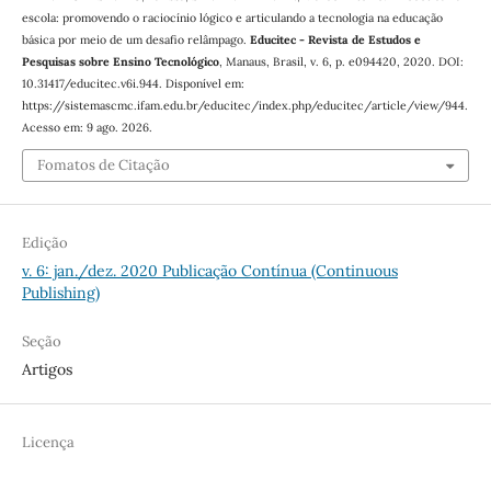
escola: promovendo o raciocínio lógico e articulando a tecnologia na educação
básica por meio de um desafio relâmpago.
Educitec - Revista de Estudos e
Pesquisas sobre Ensino Tecnológico
, Manaus, Brasil, v. 6, p. e094420, 2020. DOI:
10.31417/educitec.v6i.944. Disponível em:
https://sistemascmc.ifam.edu.br/educitec/index.php/educitec/article/view/944.
Acesso em: 9 ago. 2026.
Fomatos de Citação
Edição
v. 6: jan./dez. 2020 Publicação Contínua (Continuous
Publishing)
Seção
Artigos
Licença