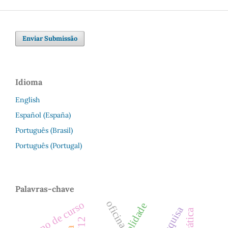
Enviar Submissão
Idioma
English
Español (España)
Português (Brasil)
Português (Portugal)
Palavras-chave
oficina
plano de curso
sexualidade