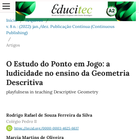
Início
/
Arquivos
/
v. 8 n. : (2022): jan./dez. Publicação Contínua (Continuous
Publishing)
/
Artigos
O Estudo do Ponto em Jogo: a
ludicidade no ensino da Geometria
Descritiva
playfulness in teaching Descriptive Geometry
Rodrigo Rafael de Souza Ferreira da Silva
Colégio Pedro II
https://orcid.org/0000-0003-4625-6637
Marcia Martins de Oliveira