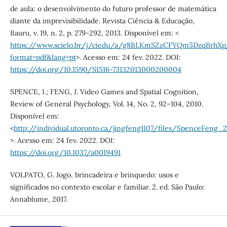
de aula: o desenvolvimento do futuro professor de matemática
diante da imprevisibilidade. Revista Ciência & Educação,
Bauru, v. 19, n. 2, p. 279-292, 2013. Disponível em: <
https://www.scielo.br/j/ciedu/a/g8BLKmSZzCFYQm5DzqBrhXp
format=pdf&lang=pt
>. Acesso em: 24 fev. 2022. DOI:
https://doi.org/10.1590/S1516-73132013000200004
SPENCE, I.; FENG, J. Video Games and Spatial Cognition,
Review of General Psychology, Vol. 14, No. 2, 92–104, 2010.
Disponível em:
<
http://individual.utoronto.ca/jingfeng1107/files/SpenceFen
>. Acesso em: 24 fev. 2022. DOI:
https://doi.org/10.1037/a0019491
VOLPATO, G. Jogo, brincadeira e brinquedo: usos e
significados no contexto escolar e familiar. 2. ed. São Paulo:
Annablume, 2017.