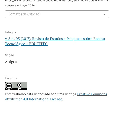
https://sistemascmc.ifam.edu.br/educitec/index.php/educitec/article/view/245.
Acesso em: 8 ago. 2026.
Fomatos de Citação
Edição
v. 3 n. 05 (2017): Revista de Estudos e Pesquisas sobre Ensino
Tecnológico - EDUCITEC
Seção
Artigos
Licença
Este trabalho está licenciado sob uma licença
Creative Commons
Attribution 4.0 International License
.