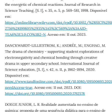
the energetic of chemical reactions. Journal of Research in
Science Teaching, [S. I], v. 35, n. 5, p. 569-581, 1998. Disponível
em:
https://onlinelibrary.wiley.com/doi/epdf/10.1002/%28SICI%291
2736%28199805%2935%3A5%3C569%3A%3AAID-
TEA6%3E3.0.CO%3B2-N
. Acesso em: 11 out. 2023.
DANCKWARDT-LILLIESTROM, K.; ANDRÉE, M.; ENGHAG, M.
The drama of chemistry - supporting student explorations of
electronegativity and chemical bonding through creative
drama in upper secondary school. International Journal of
Science education, [S. I], v. 42, n. 11, p. 1862-1894, 2020.
Disponível em:
https://www.tandfonline.com/doi/epdf/10.1080/09500693.2020
needAccess=true
. Acesso em: 11 out. 2023. DOI:
https://doi.org/10.1080/09500693.2020.1792578
DOEGE JUNIOR, L. R. Realidade aumentada no ensino de
química: proposta de uma sequência didática para o ensino de