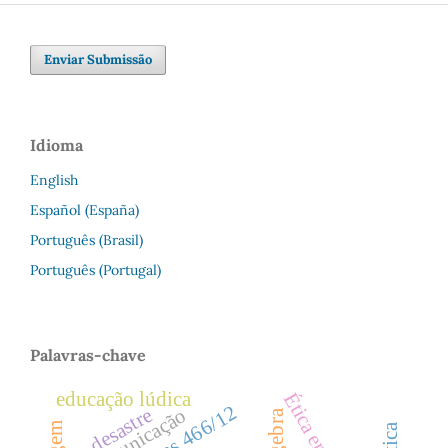
Enviar Submissão
Idioma
English
Español (España)
Português (Brasil)
Português (Portugal)
Palavras-chave
educação lúdica
desastre
comunicação
geogebra