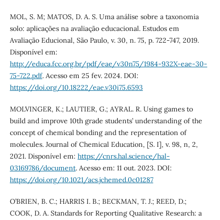
MOL, S. M; MATOS, D. A. S. Uma análise sobre a taxonomia
solo: aplicações na avaliação educacional. Estudos em
Avaliação Educional, São Paulo, v. 30, n. 75, p. 722-747, 2019.
Disponível em:
http://educa.fcc.org.br/pdf/eae/v30n75/1984-932X-eae-30-
75-722.pdf
. Acesso em 25 fev. 2024. DOI:
https://doi.org/10.18222/eae.v30i75.6593
MOLVINGER, K.; LAUTIER, G.; AYRAL. R. Using games to
build and improve 10th grade students’ understanding of the
concept of chemical bonding and the representation of
molecules. Journal of Chemical Education, [S. I], v. 98, n, 2,
2021. Disponível em:
https://cnrs.hal.science/hal-
03169786/document
. Acesso em: 11 out. 2023. DOI:
https://doi.org/10.1021/acs.jchemed.0c01287
O’BRIEN, B. C.; HARRIS I. B.; BECKMAN, T. J.; REED, D.;
COOK, D. A. Standards for Reporting Qualitative Research: a