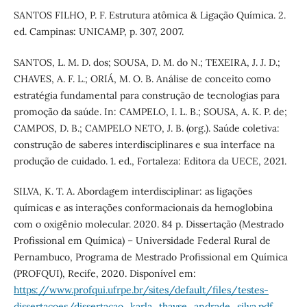
SANTOS FILHO, P. F. Estrutura atômica & Ligação Química. 2.
ed. Campinas: UNICAMP, p. 307, 2007.
SANTOS, L. M. D. dos; SOUSA, D. M. do N.; TEXEIRA, J. J. D.;
CHAVES, A. F. L.; ORIÁ, M. O. B. Análise de conceito como
estratégia fundamental para construção de tecnologias para
promoção da saúde. In: CAMPELO, I. L. B.; SOUSA, A. K. P. de;
CAMPOS, D. B.; CAMPELO NETO, J. B. (org.). Saúde coletiva:
construção de saberes interdisciplinares e sua interface na
produção de cuidado. 1. ed., Fortaleza: Editora da UECE, 2021.
SILVA, K. T. A. Abordagem interdisciplinar: as ligações
químicas e as interações conformacionais da hemoglobina
com o oxigênio molecular. 2020. 84 p. Dissertação (Mestrado
Profissional em Química) – Universidade Federal Rural de
Pernambuco, Programa de Mestrado Profissional em Química
(PROFQUI), Recife, 2020. Disponível em:
https://www.profqui.ufrpe.br/sites/default/files/testes-
dissertacoes/dissertacao_karla_thayse_andrade_silva.pdf
.