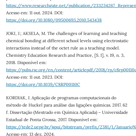
https://www.researchgate.net/publication/233234267_Represe
Acesso em: 11 out. 2024. DOI:
https://doi.org/10.1080/09500693.2010.543438
JOKI, J.; AKSELA, M. The challenges of learning and teaching
chemical bonding at different school levels using electrostatic
interactions instead of the octet rule as a teaching model.
Chemistry Education Research and Practice, [S. I], v. 19, n. 3,
2018. Disponível em:
https://pubs.rsc.org/en/content/articlepdf/2018/rp/c8rp00110
Acesso em: 11 out. 2023. DOI:
https://doi.org/10.1039/C8RP00110C
KORDIAK, J. Aplicação de programas computacionais do
método de Huckel para análise das ligações químicas. 2017. 62
f. Dissertação (Mestrado em Química Aplicada) – Universidade
Estadual de Ponta Grossa, 2017. Disponível em:
https://tede2.uepg.br/jspui/bitstream/prefix/2381/1/Januario
Acesso em: 13 dez. 2024.