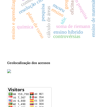
Ética em pesquisa
resolução cns 466/12
ensino e aprendizagem
ensino de matemática
oficina
museu
pesquisa
cálculo de áreas
ensino
plano de curso
tdic
soma de riemann
química
ensino híbrido
controvérsias
Geolocalização dos acessos