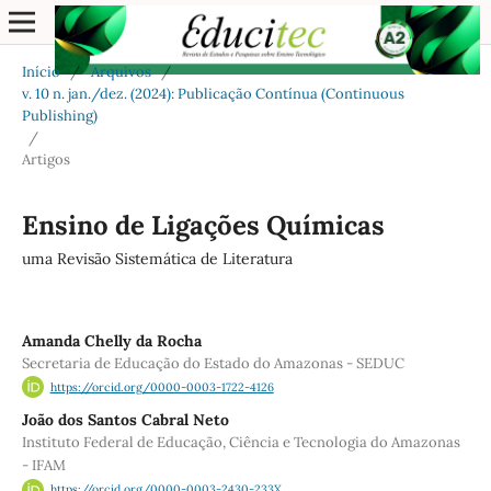
Início
/
Arquivos
/
v. 10 n. jan./dez. (2024): Publicação Contínua (Continuous
Publishing)
/
Artigos
Ensino de Ligações Químicas
uma Revisão Sistemática de Literatura
Amanda Chelly da Rocha
Secretaria de Educação do Estado do Amazonas - SEDUC
https://orcid.org/0000-0003-1722-4126
João dos Santos Cabral Neto
Instituto Federal de Educação, Ciência e Tecnologia do Amazonas
- IFAM
https://orcid.org/0000-0003-2430-233X