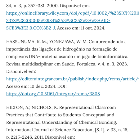
84, n. 3, p. 352-381, 2000. Disponível em:
https://onlinelibrary.wiley.com/doi/epdf/10.1002/%28SICI%291
237X%28200005%2984%3A3%3C352%3A%3AAID-
SCE3%3E3.0.CO%3B2-J
. Acesso em: 11 out. 2024.
HASSUNUMA, R. M.; YONEZAWA, W. M. Compreendendo a
importância das ligações de hidrogênio na formação de
complexos DNA-proteína usando um jogo de bioinformática.
Revista multidisciplinar em Saúde, Fortaleza, v. 4, n. 3, 2023.
Disponível em:
https://editoraintegrar.com.br/publish/index.php/rems/articl
Acesso em: 10 dez. 2024. DOI:
https://doi.org/10.51161/integrar/rems/3808
HILTON, A.; NICHOLS, K. Representational Classroom
Practices that Contribute to Students’ Conceptual and
Representational Understanding of Chemical Bonding.
International Journal of Science Education, [S. I], v. 33, n. 16,
p. 2215-2246, 2011. Disponível em: