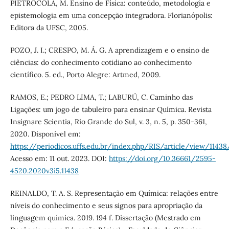
PIETROCOLA, M. Ensino de Física: conteúdo, metodologia e
epistemologia em uma concepção integradora. Florianópolis:
Editora da UFSC, 2005.
POZO, J. I.; CRESPO, M. Á. G. A aprendizagem e o ensino de
ciências: do conhecimento cotidiano ao conhecimento
científico. 5. ed., Porto Alegre: Artmed, 2009.
RAMOS, E.; PEDRO LIMA, T.; LABURÚ, C. Caminho das
Ligações: um jogo de tabuleiro para ensinar Química. Revista
Insignare Scientia, Rio Grande do Sul, v. 3, n. 5, p. 350-361,
2020. Disponível em:
https://periodicos.uffs.edu.br/index.php/RIS/article/view/11438
Acesso em: 11 out. 2023. DOI:
https://doi.org/10.36661/2595-
4520.2020v3i5.11438
REINALDO, T. A. S. Representação em Química: relações entre
níveis do conhecimento e seus signos para apropriação da
linguagem química. 2019. 194 f. Dissertação (Mestrado em