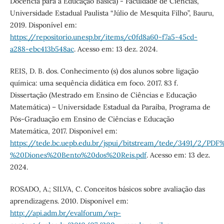
Docência para a Educação Básica) - Faculdade de Ciências,
Universidade Estadual Paulista “Júlio de Mesquita Filho”, Bauru,
2019. Disponível em:
https://repositorio.unesp.br/items/c0fd8a60-f7a5-45cd-
a288-ebc413b548ac
. Acesso em: 13 dez. 2024.
REIS, D. B. dos. Conhecimento (s) dos alunos sobre ligação
química: uma sequência didática em foco. 2017. 83 f.
Dissertação (Mestrado em Ensino de Ciências e Educação
Matemática) – Universidade Estadual da Paraíba, Programa de
Pós-Graduação em Ensino de Ciências e Educação
Matemática, 2017. Disponível em:
https://tede.bc.uepb.edu.br/jspui/bitstream/tede/3491/2/PDF
%20Diones%20Bento%20dos%20Reis.pdf
. Acesso em: 13 dez.
2024.
ROSADO, A.; SILVA, C. Conceitos básicos sobre avaliação das
aprendizagens. 2010. Disponível em:
http://api.adm.br/evalforum/wp-