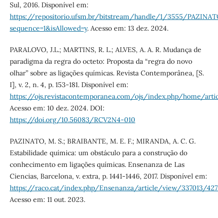
Sul, 2016. Disponível em:
https://repositorio.ufsm.br/bitstream/handle/1/3555/PAZ
sequence=1&isAllowed=y
. Acesso em: 13 dez. 2024.
PARALOVO, J.L.; MARTINS, R. L.; ALVES, A. A. R. Mudança de
paradigma da regra do octeto: Proposta da “regra do novo
olhar” sobre as ligações químicas. Revista Contemporânea, [S.
I], v. 2, n. 4, p. 153-181. Disponível em:
https://ojs.revistacontemporanea.com/ojs/index.php/home/art
Acesso em: 10 dez. 2024. DOI:
https://doi.org/10.56083/RCV2N4-010
PAZINATO, M. S.; BRAIBANTE, M. E. F.; MIRANDA, A. C. G.
Estabilidade química: um obstáculo para a construção do
conhecimento em ligações químicas. Ensenanza de Las
Ciencias, Barcelona, v. extra, p. 1441-1446, 2017. Disponível em:
https://raco.cat/index.php/Ensenanza/article/view/337013/42
Acesso em: 11 out. 2023.