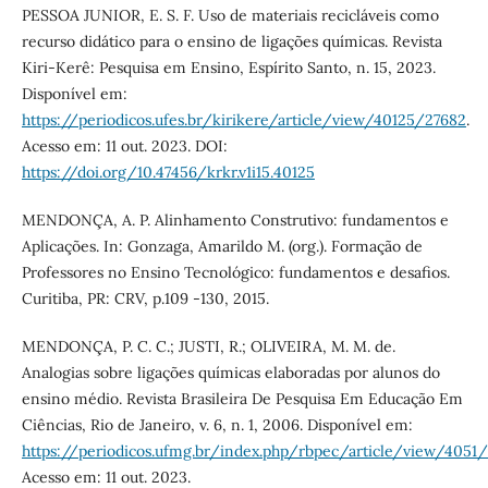
PESSOA JUNIOR, E. S. F. Uso de materiais recicláveis como
recurso didático para o ensino de ligações químicas. Revista
Kiri-Kerê: Pesquisa em Ensino, Espírito Santo, n. 15, 2023.
Disponível em:
https://periodicos.ufes.br/kirikere/article/view/40125/27682
.
Acesso em: 11 out. 2023. DOI:
https://doi.org/10.47456/krkr.v1i15.40125
MENDONÇA, A. P. Alinhamento Construtivo: fundamentos e
Aplicações. In: Gonzaga, Amarildo M. (org.). Formação de
Professores no Ensino Tecnológico: fundamentos e desafios.
Curitiba, PR: CRV, p.109 -130, 2015.
MENDONÇA, P. C. C.; JUSTI, R.; OLIVEIRA, M. M. de.
Analogias sobre ligações químicas elaboradas por alunos do
ensino médio. Revista Brasileira De Pesquisa Em Educação Em
Ciências, Rio de Janeiro, v. 6, n. 1, 2006. Disponível em:
https://periodicos.ufmg.br/index.php/rbpec/article/view/4051
Acesso em: 11 out. 2023.