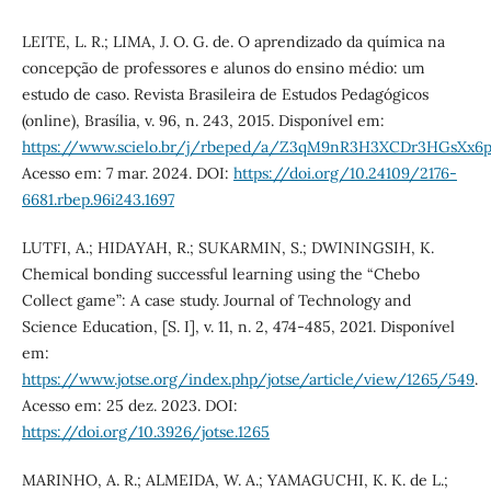
LEITE, L. R.; LIMA, J. O. G. de. O aprendizado da química na
concepção de professores e alunos do ensino médio: um
estudo de caso. Revista Brasileira de Estudos Pedagógicos
(online), Brasília, v. 96, n. 243, 2015. Disponível em:
https://www.scielo.br/j/rbeped/a/Z3qM9nR3H3XCDr3HGsXx6
Acesso em: 7 mar. 2024. DOI:
https://doi.org/10.24109/2176-
6681.rbep.96i243.1697
LUTFI, A.; HIDAYAH, R.; SUKARMIN, S.; DWININGSIH, K.
Chemical bonding successful learning using the “Chebo
Collect game”: A case study. Journal of Technology and
Science Education, [S. I], v. 11, n. 2, 474-485, 2021. Disponível
em:
https://www.jotse.org/index.php/jotse/article/view/1265/549
.
Acesso em: 25 dez. 2023. DOI:
https://doi.org/10.3926/jotse.1265
MARINHO, A. R.; ALMEIDA, W. A.; YAMAGUCHI, K. K. de L.;