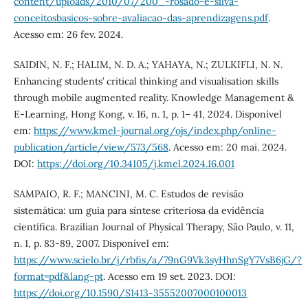
content/uploads/2010/07/200_-rosado-e-silva-
conceitosbasicos-sobre-avaliacao-das-aprendizagens.pdf
.
Acesso em: 26 fev. 2024.
SAIDIN, N. F.; HALIM, N. D. A.; YAHAYA, N.; ZULKIFLI, N. N.
Enhancing students’ critical thinking and visualisation skills
through mobile augmented reality. Knowledge Management &
E-Learning, Hong Kong, v. 16, n. 1, p. 1– 41, 2024. Disponível
em:
https://www.kmel-journal.org/ojs/index.php/online-
publication/article/view/573/568
. Acesso em: 20 mai. 2024.
DOI:
https://doi.org/10.34105/j.kmel.2024.16.001
SAMPAIO, R. F.; MANCINI, M. C. Estudos de revisão
sistemática: um guia para síntese criteriosa da evidência
científica. Brazilian Journal of Physical Therapy, São Paulo, v. 11,
n. 1, p. 83-89, 2007. Disponível em:
https://www.scielo.br/j/rbfis/a/79nG9Vk3syHhnSgY7VsB6jG/?
format=pdf&lang-pt
. Acesso em 19 set. 2023. DOI:
https://doi.org/10.1590/S1413-35552007000100013