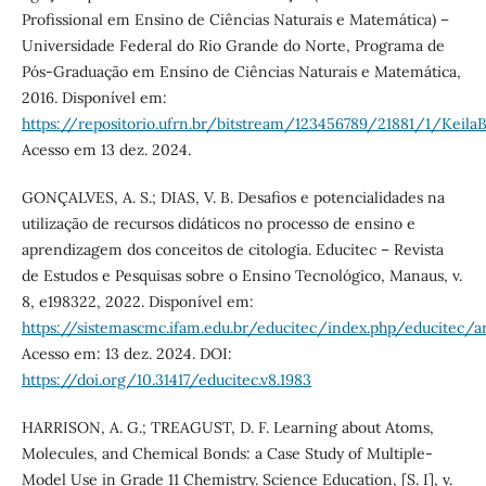
Profissional em Ensino de Ciências Naturais e Matemática) –
Universidade Federal do Rio Grande do Norte, Programa de
Pós-Graduação em Ensino de Ciências Naturais e Matemática,
2016. Disponível em:
https://repositorio.ufrn.br/bitstream/123456789/21881/1/Keil
Acesso em 13 dez. 2024.
GONÇALVES, A. S.; DIAS, V. B. Desafios e potencialidades na
utilização de recursos didáticos no processo de ensino e
aprendizagem dos conceitos de citologia. Educitec – Revista
de Estudos e Pesquisas sobre o Ensino Tecnológico, Manaus, v.
8, e198322, 2022. Disponível em:
https://sistemascmc.ifam.edu.br/educitec/index.php/educitec/a
Acesso em: 13 dez. 2024. DOI:
https://doi.org/10.31417/educitec.v8.1983
HARRISON, A. G.; TREAGUST, D. F. Learning about Atoms,
Molecules, and Chemical Bonds: a Case Study of Multiple-
Model Use in Grade 11 Chemistry. Science Education, [S. I], v.