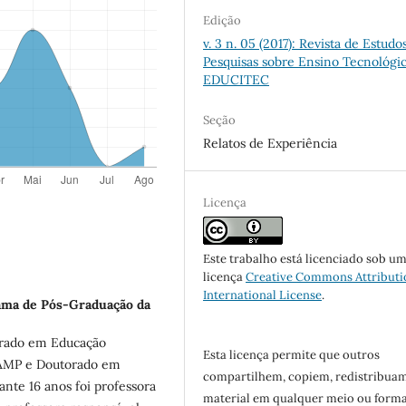
Edição
v. 3 n. 05 (2017): Revista de Estudo
Pesquisas sobre Ensino Tecnológic
EDUCITEC
Seção
Relatos de Experiência
Licença
Este trabalho está licenciado sob u
licença
Creative Commons Attributi
International License
.
ama de Pós-Graduação da
trado em Educação
Esta licença permite que outros
CAMP e Doutorado em
compartilhem, copiem, redistribua
nte 16 anos foi professora
material em qualquer meio ou forma