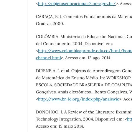
<
http://objetoseducacionais2.mec.gov.br/
>. Acess
CARAÇA, B. J. Conceitos Fundamentais da Matemáti
Gradiva. 2000.
COLÔMBIA. Ministerio da Educación Nacional. Co
del Conocimiento. 2004. Disponível em:
<
http://www.colombiaaprende.edu.co/html/ho
channel.html
>. Acesso em: 12 ago. 2014.
DIRENE A. I. et al. Objetos de Aprendizagem Gener
de Matemática do Ensino Médio. In: WORKSH
ESCOLA. SOCIEDADE BRASILEIRA DE COMPUTAÇÃ
Gonçalves. Anais eletrônicos... Bento Gonçalves, 
<
http://www.br-ie.org/index.php/anaiswie
>. Ace
DONOHOO, J. A Review of the Literature Examinin
Technology Integration. 2004. Disponível em: <
ht
Acesso em: 15 maio 2014.