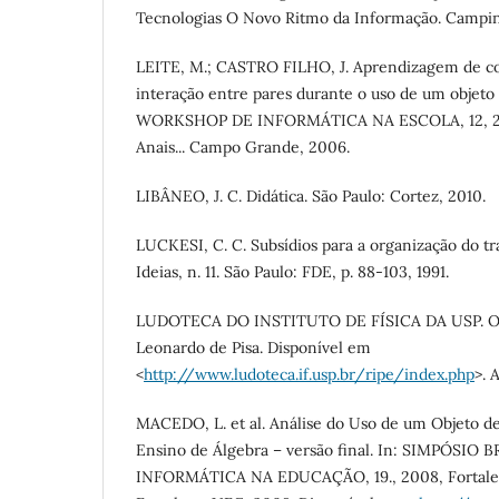
Tecnologias O Novo Ritmo da Informação. Campina
LEITE, M.; CASTRO FILHO, J. Aprendizagem de c
interação entre pares durante o uso de um objeto
WORKSHOP DE INFORMÁTICA NA ESCOLA, 12, 2
Anais... Campo Grande, 2006.
LIBÂNEO, J. C. Didática. São Paulo: Cortez, 2010.
LUCKESI, C. C. Subsídios para a organização do tr
Ideias, n. 11. São Paulo: FDE, p. 88-103, 1991.
LUDOTECA DO INSTITUTO DE FÍSICA DA USP. O P
Leonardo de Pisa. Disponível em
<
http://www.ludoteca.if.usp.br/ripe/index.php
>. 
MACEDO, L. et al. Análise do Uso de um Objeto d
Ensino de Álgebra – versão final. In: SIMPÓSIO
INFORMÁTICA NA EDUCAÇÃO, 19., 2008, Fortaleza.