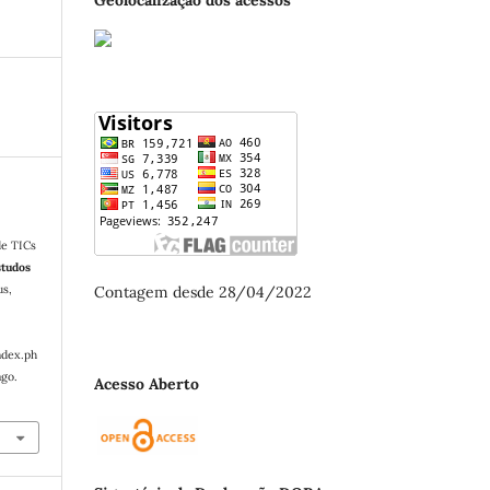
de TICs
studos
us,
Contagem desde 28/04/2022
ndex.ph
ago.
Acesso Aberto