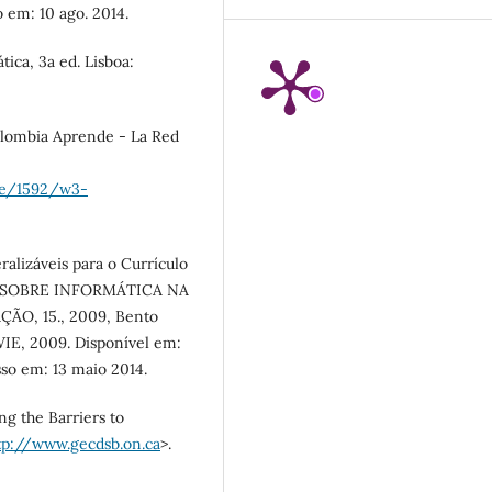
o em: 10 ago. 2014.
ca, 3a ed. Lisboa:
lombia Aprende - La Red
me/1592/w3-
alizáveis para o Currículo
OP SOBRE INFORMÁTICA NA
O, 15., 2009, Bento
WIE, 2009. Disponível em:
sso em: 13 maio 2014.
g the Barriers to
tp://www.gecdsb.on.ca
>.