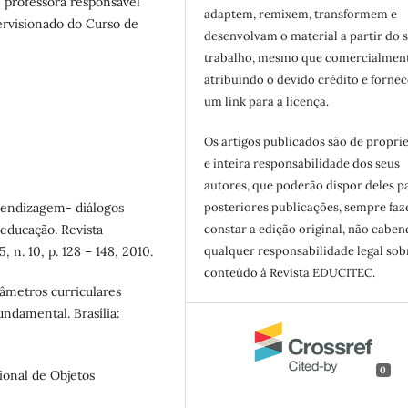
 professora responsável
adaptem, remixem, transformem e
pervisionado do Curso de
desenvolvam o material a partir do 
trabalho, mesmo que comercialment
atribuindo o devido crédito e forne
um link para a licença.
Os artigos publicados são de propri
e inteira responsabilidade dos seus
autores, que poderão dispor deles p
rendizagem- diálogos
posteriores publicações, sempre fa
educação. Revista
constar a edição original, não cabe
 n. 10, p. 128 – 148, 2010.
qualquer responsabilidade legal sob
conteúdo à Revista EDUCITEC.
âmetros curriculares
ndamental. Brasília:
0
onal de Objetos