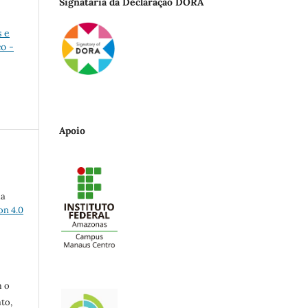
Signatária da Declaração DORA
s e
o -
Apoio
ma
on 4.0
m o
to,