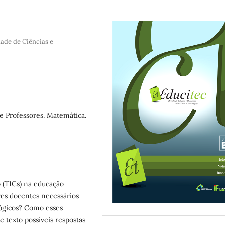
ade de Ciências e
e Professores. Matemática.
 (TICs) na educação
res docentes necessários
gógicos? Como esses
 texto possíveis respostas