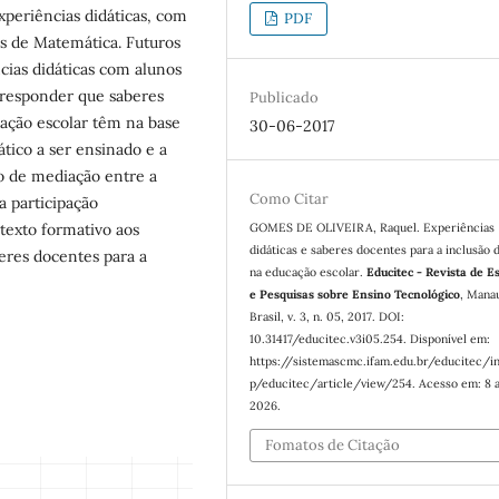
xperiências didáticas, com
PDF
s de Matemática. Futuros
cias didáticas com alunos
a responder que saberes
Publicado
cação escolar têm na base
30-06-2017
tico a ser ensinado e a
so de mediação entre a
Como Citar
a participação
texto formativo aos
GOMES DE OLIVEIRA, Raquel. Experiências
didáticas e saberes docentes para a inclusão 
eres docentes para a
na educação escolar.
Educitec - Revista de E
e Pesquisas sobre Ensino Tecnológico
, Mana
Brasil, v. 3, n. 05, 2017. DOI:
10.31417/educitec.v3i05.254. Disponível em:
https://sistemascmc.ifam.edu.br/educitec/i
p/educitec/article/view/254. Acesso em: 8 
2026.
Fomatos de Citação