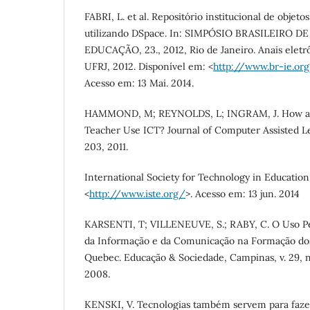
FABRI, L. et al. Repositório institucional de obje
utilizando DSpace. In: SIMPÓSIO BRASILEIRO 
EDUCAÇÃO, 23., 2012, Rio de Janeiro. Anais eletrôn
UFRJ, 2012. Disponível em: <
http://www.br-ie.org
Acesso em: 13 Mai. 2014.
HAMMOND, M; REYNOLDS, L; INGRAM, J. How a
Teacher Use ICT? Journal of Computer Assisted Lear
203, 2011.
International Society for Technology in Education
<
http://www.iste.org/
>. Acesso em: 13 jun. 2014
KARSENTI, T; VILLENEUVE, S.; RABY, C. O Uso Pe
da Informação e da Comunicação na Formação do
Quebec. Educação & Sociedade, Campinas, v. 29, n.
2008.
KENSKI, V. Tecnologias também servem para faze