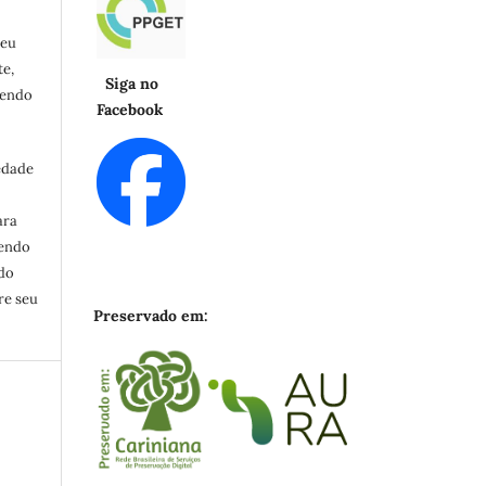
seu
e,
Siga no
cendo
Facebook
edade
ara
zendo
ndo
re seu
Preservado em: