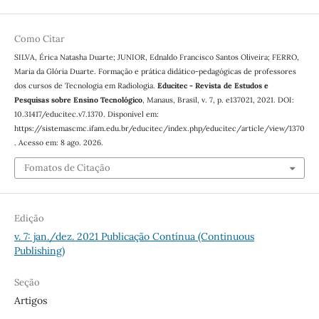
Como Citar
SILVA, Érica Natasha Duarte; JUNIOR, Ednaldo Francisco Santos Oliveira; FERRO,
Maria da Glória Duarte. Formação e prática didático-pedagógicas de professores
dos cursos de Tecnologia em Radiologia.
Educitec - Revista de Estudos e
Pesquisas sobre Ensino Tecnológico
, Manaus, Brasil, v. 7, p. e137021, 2021. DOI:
10.31417/educitec.v7.1370. Disponível em:
https://sistemascmc.ifam.edu.br/educitec/index.php/educitec/article/view/1370
. Acesso em: 8 ago. 2026.
Fomatos de Citação
Edição
v. 7: jan./dez. 2021 Publicação Contínua (Continuous
Publishing)
Seção
Artigos