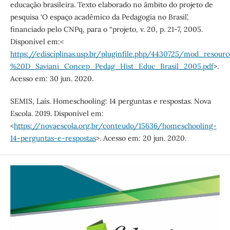
educação brasileira. Texto elaborado no âmbito do projeto de
pesquisa ‘O espaço acadêmico da Pedagogia no Brasil’,
financiado pelo CNPq, para o “projeto, v. 20, p. 21-7, 2005.
Disponível em:<
https://edisciplinas.usp.br/pluginfile.php/4430725/mod_resou
%20D_Saviani_Concep_Pedag_Hist_Educ_Brasil_2005.pdf
>.
Acesso em: 30 jun. 2020.
SEMIS, Laís. Homeschooling: 14 perguntas e respostas. Nova
Escola. 2019. Disponível em:
<
https://novaescola.org.br/conteudo/15636/homeschooling-
14-perguntas-e-respostas
>. Acesso em: 20 jun. 2020.