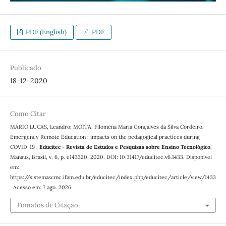
PDF (English)
PDF
Publicado
18-12-2020
Como Citar
MÁRIO LUCAS, Leandro; MOITA, Filomena Maria Gonçalves da Silva Cordeiro.
Emergency Remote Education : impacts on the pedagogical practices during
COVID-19 .
Educitec - Revista de Estudos e Pesquisas sobre Ensino Tecnológico
,
Manaus, Brasil, v. 6, p. e143320, 2020. DOI: 10.31417/educitec.v6.1433. Disponível
em:
https://sistemascmc.ifam.edu.br/educitec/index.php/educitec/article/view/1433
. Acesso em: 7 ago. 2026.
Fomatos de Citação