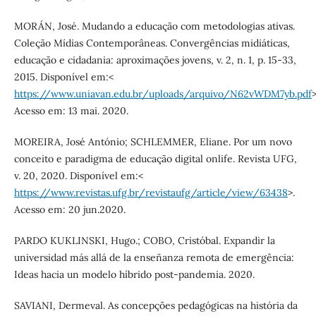
MORÁN, José. Mudando a educação com metodologias ativas.
Coleção Mídias Contemporâneas. Convergências midiáticas,
educação e cidadania: aproximações jovens, v. 2, n. 1, p. 15-33,
2015. Disponível em:<
https://www.uniavan.edu.br/uploads/arquivo/N62vWDM7yb.pdf
>
Acesso em: 13 mai. 2020.
MOREIRA, José António; SCHLEMMER, Eliane. Por um novo
conceito e paradigma de educação digital onlife. Revista UFG,
v. 20, 2020. Disponível em:<
https://www.revistas.ufg.br/revistaufg/article/view/63438
>.
Acesso em: 20 jun.2020.
PARDO KUKLINSKI, Hugo.; COBO, Cristóbal. Expandir la
universidad más allá de la enseñanza remota de emergência:
Ideas hacia un modelo híbrido post-pandemia. 2020.
SAVIANI, Dermeval. As concepções pedagógicas na história da