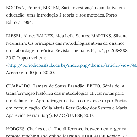
BOGDAN, Robert; BIKLEN, Sari. Investigação qualitativa em
educação: uma introdução à teoria e aos métodos. Porto
Editora, 1994.
DIESEL, Aline; BALDEZ, Alda Leila Santos; MARTINS, Silvana
Neumann. Os princípios das metodologias ativas de ensino:
uma abordagem teórica. Revista Thema, v. 14, n. 1, p. 268-288,
2017. Disponível em:
<
http://periodicos.ifsul.edu.br/index.php/thema/article/view/4
Acesso em: 10 jun. 2020.
GUARALDO, Tamara de Souza Brandão; BRITO, Sônia de. A
transformação histórica das metodologias ativas: notas para
um debate. In: Aprendizagem ativa: contextos e experiências
em comunicação. Célia Maria Retz Godoy dos Santos e Maria
Aparecida Ferrari (org.). FAAC/UNESP, 2017.
HODGES, Charles et al. The difference between emergency
remote teaching and online learning. EDUCAUSE Revide. 27