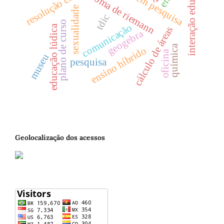
interação educativa
Ética em pesquisa
soma de riemann
sexualidade
tdic
plano de curso
comunicação
educação lúdica
cálculo de áreas
geogebra
química
ensino híbrido
oficina
museu
pesquisa
Geolocalização dos acessos