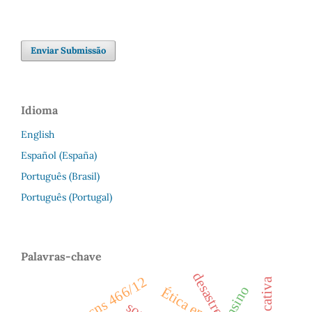
Enviar Submissão
Idioma
English
Español (España)
Português (Brasil)
Português (Portugal)
Palavras-chave
desastre
resolução cns 466/12
ensino