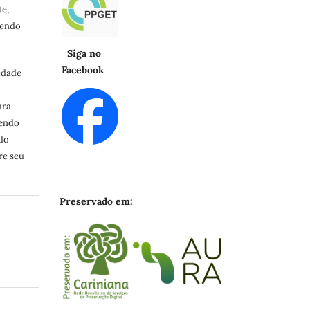
e,
cendo
Siga no
Facebook
edade
ara
zendo
ndo
re seu
Preservado em: