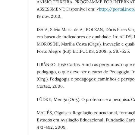
ANÍSIO TEIXEIRA. PROGRAMME FOR INTERNA
ASSESSMENT. Disponível em: <
http://portal.inep
19 nov. 2010.
ISAIA, Silvia Maria de A.; BOLZAN, Dóris Pires Va
em busca de indicadores de qualidade. In: AUDY, J
MOROSINI, Marília Costa (Orgs.). Inovação e quali
Porto Alegre (RS): EDIPUCRS, 2008. p. 510-525.
LIBÂNEO, José Carlos. Ainda as perguntas: o que 
pedagogo, o que deve ser o curso de Pedagogia. 
(Org.). Pedagogia e pedagogos: caminhos e perspect
Cortez, 2006.
LÜDKE, Menga (Org.). O professor e a pesquisa. C
MAUÉS, Olgaíses. Regulação educacional, formaçã
Estudos em Avaliação Educacional, Fundação Carlos
473-492, 2009.