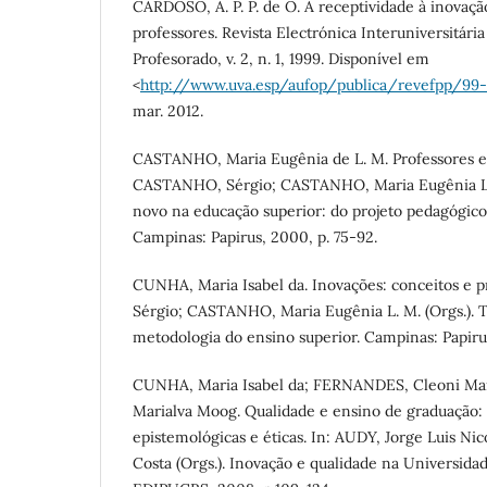
CARDOSO, A. P. P. de O. A receptividade à inovaçã
professores. Revista Electrónica Interuniversitári
Profesorado, v. 2, n. 1, 1999. Disponível em
<
http://www.uva.esp/aufop/publica/revefpp/99-
mar. 2012.
CASTANHO, Maria Eugênia de L. M. Professores e 
CASTANHO, Sérgio; CASTANHO, Maria Eugênia L. 
novo na educação superior: do projeto pedagógico
Campinas: Papirus, 2000, p. 75-92.
CUNHA, Maria Isabel da. Inovações: conceitos e 
Sérgio; CASTANHO, Maria Eugênia L. M. (Orgs.). 
metodologia do ensino superior. Campinas: Papirus
CUNHA, Maria Isabel da; FERNANDES, Cleoni Mar
Marialva Moog. Qualidade e ensino de graduação:
epistemológicas e éticas. In: AUDY, Jorge Luis Ni
Costa (Orgs.). Inovação e qualidade na Universidad