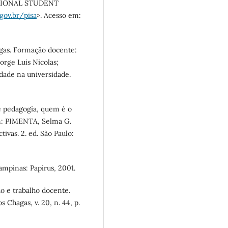
TIONAL STUDENT
.gov.br/pisa
>. Acesso em:
rgas. Formação docente:
orge Luis Nicolas;
dade na universidade.
é pedagogia, quem é o
In: PIMENTA, Selma G.
ivas. 2. ed. São Paulo:
ampinas: Papirus, 2001.
o e trabalho docente.
 Chagas, v. 20, n. 44, p.