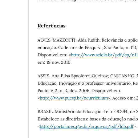
Referências
ALVES-MAZZOTTI, Alda Judith. Relevância e aplic
educação. Cadernos de Pesquisa, São Paulo, n. 113, 
Disponível em: <
http://www.scielo.br/pdf/cp/n11
em: 19 nov. 2010.
ASSIS, Ana Elisa Spaolonzi Queiroz; CASTANHO, M
Educação, Inovação e o professor universitário. R
Paulo, v. 2, n. 3, dez. 2006. Disponível em:
<
http://www.pucsp.br/ecurriculum
>. Acesso em: 
BRASIL. Ministério da Educação. Lei nº 9.394, de
Estabelece as diretrizes e bases da educação naci
<
http://portal.mec.gov.br/arquivos/pdf/ldb.pdf
>.