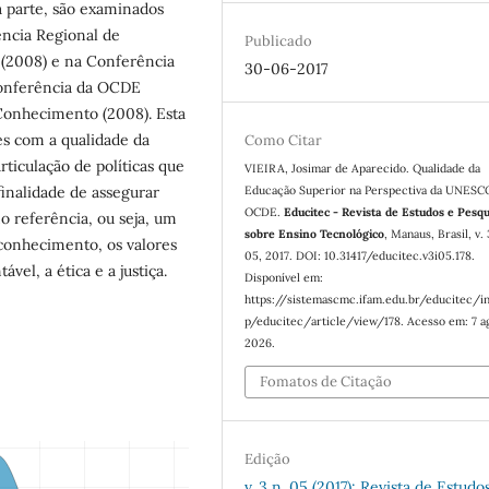
a parte, são examinados
ncia Regional de
Publicado
 (2008) e na Conferência
30-06-2017
Conferência da OCDE
onhecimento (2008). Esta
ões com a qualidade da
Como Citar
iculação de políticas que
VIEIRA, Josimar de Aparecido. Qualidade da
inalidade de assegurar
Educação Superior na Perspectiva da UNESC
OCDE.
Educitec - Revista de Estudos e Pesqu
o referência, ou seja, um
sobre Ensino Tecnológico
, Manaus, Brasil, v. 
conhecimento, os valores
05, 2017. DOI: 10.31417/educitec.v3i05.178.
vel, a ética e a justiça.
Disponível em:
https://sistemascmc.ifam.edu.br/educitec/i
p/educitec/article/view/178. Acesso em: 7 a
2026.
Fomatos de Citação
Edição
v. 3 n. 05 (2017): Revista de Estudo