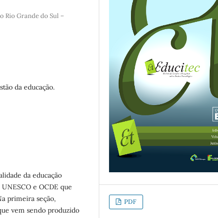
do Rio Grande do Sul –
stão da educação.
alidade da educação
da UNESCO e OCDE que
Na primeira seção,
PDF
 que vem sendo produzido