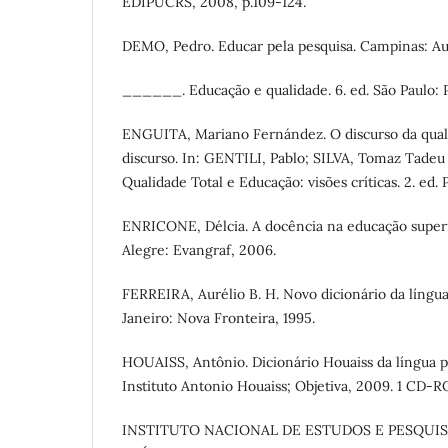
EDIPUCRS, 2008, p.109-124.
DEMO, Pedro. Educar pela pesquisa. Campinas: Aut
______. Educação e qualidade. 6. ed. São Paulo: P
ENGUITA, Mariano Fernández. O discurso da quali
discurso. In: GENTILI, Pablo; SILVA, Tomaz Tadeu 
Qualidade Total e Educação: visões críticas. 2. ed. P
ENRICONE, Délcia. A docência na educação superio
Alegre: Evangraf, 2006.
FERREIRA, Aurélio B. H. Novo dicionário da língua
Janeiro: Nova Fronteira, 1995.
HOUAISS, Antônio. Dicionário Houaiss da língua p
Instituto Antonio Houaiss; Objetiva, 2009. 1 CD-
INSTITUTO NACIONAL DE ESTUDOS E PESQUI