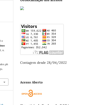
O e
isas
3, n.
Contagem desde 28/04/2022
ndex.ph
go.
Acesso Aberto
s e