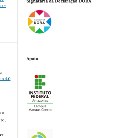
Signatária da Declaração DORA
o -
Apoio
ma
on 4.0
m o
to,
seu