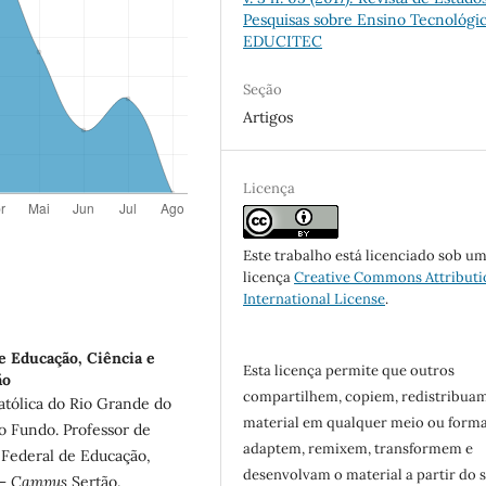
Pesquisas sobre Ensino Tecnológic
EDUCITEC
Seção
Artigos
Licença
Este trabalho está licenciado sob u
licença
Creative Commons Attributi
International License
.
de Educação, Ciência e
Esta licença permite que outros
ão
compartilhem, copiem, redistribua
atólica do Rio Grande do
material em qualquer meio ou forma
o Fundo. Professor de
adaptem, remixem, transformem e
 Federal de Educação,
desenvolvam o material a partir do 
 –
Campus
Sertão.