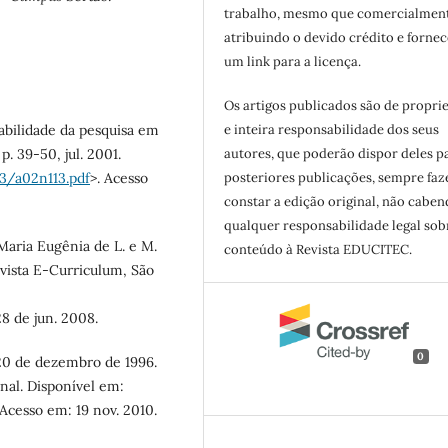
trabalho, mesmo que comercialment
atribuindo o devido crédito e forne
um link para a licença.
Os artigos publicados são de propri
abilidade da pesquisa em
e inteira responsabilidade dos seus
p. 39-50, jul. 2001.
autores, que poderão dispor deles p
3/a02n113.pdf
>. Acesso
posteriores publicações, sempre fa
constar a edição original, não cabe
qualquer responsabilidade legal sob
aria Eugênia de L. e M.
conteúdo à Revista EDUCITEC.
evista E-Curriculum, São
28 de jun. 2008.
0
 20 de dezembro de 1996.
onal. Disponível em:
 Acesso em: 19 nov. 2010.