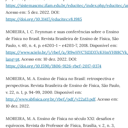
https://sistemascmc.ifam.edu.br/educitec/index.php/educitec/a
Acesso em: 5 dez. 2022. DOI:
https://doi.org/10.31417/educitec.v8.1985
MOREIRA, I. C. Feynman e suas conferências sobre o Ensino
de Física no Brasil. Revista Brasileira de Ensino de Física, São
Paulo, v. 40, n. 4, p. e4203-1 – e4203-7, 2018. Disponível em:
https://www.scielo.br/j/rbef/a/R9wHVCTd3D37cKHmYH88CVk/
lang=pt
. Acesso em: 10 dez. 2022. DOI:
https://doi.org/10.1590/1806-9126-rbef-2017-0374
MOREIRA, M. A. Ensino de Física no Brasil: retrospectiva e
perspectivas. Revista Brasileira de Ensino de Física, São Paulo,
v. 22, n. 1, p. 94-99, 2000. Disponível em:
http://www.sbfisica.org.br/rbef/pdf/v22a13.pdf
. Acesso em:
10 dez. 2022.
MOREIRA, M. A. Ensino de Física no século XXI: desafios e
equívocos. Revista do Professor de Física, Brasília, v. 2, n. 3,