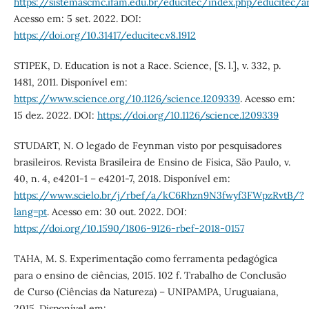
https://sistemascmc.ifam.edu.br/educitec/index.php/educitec/a
Acesso em: 5 set. 2022. DOI:
https://doi.org/10.31417/educitec.v8.1912
STIPEK, D. Education is not a Race. Science, [S. l.], v. 332, p.
1481, 2011. Disponível em:
https://www.science.org/10.1126/science.1209339
. Acesso em:
15 dez. 2022. DOI:
https://doi.org/10.1126/science.1209339
STUDART, N. O legado de Feynman visto por pesquisadores
brasileiros. Revista Brasileira de Ensino de Física, São Paulo, v.
40, n. 4, e4201-1 – e4201-7, 2018. Disponível em:
https://www.scielo.br/j/rbef/a/kC6Rhzn9N3fwyf3FWpzRvtB/?
lang=pt
. Acesso em: 30 out. 2022. DOI:
https://doi.org/10.1590/1806-9126-rbef-2018-0157
TAHA, M. S. Experimentação como ferramenta pedagógica
para o ensino de ciências, 2015. 102 f. Trabalho de Conclusão
de Curso (Ciências da Natureza) – UNIPAMPA, Uruguaiana,
2015. Disponível em: