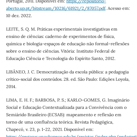
Portugal, 2011. Disponível em:
https://repositorio-
aberto.up.pt/bitstream/10216/61921/2/87057.pdf
. Acesso em:
10 dez. 2022.
LEITE, S. Q. M. Práticas experimentais investigativas em
ensino de ciências: caderno de experimentos de física,
química e biologia-espaços de educação não formal–reflexões
sobre o ensino de ciências. Vitória: Instituto Federal de
Educação Ciência e Tecnologia do Espírito Santo, 2012.
LIBÂNEO, J. C. Democratização da escola pública: a pedagogia
crítico-social dos conteúdos. 28. ed. São Paulo: Edições Loyola,
2014.
LIMA, E. H. F.; BARBOSA, P. S.; KARLO-GOMES, G. Imaginário
Social e Educação Contextualizada para a Convivência com o
Semiárido Brasileiro (ECSAB): mapeamento e reflexão em
torno de uma confluência teórica. Revista Pedagógica,
Chapecó, v. 23, p. 1-22, 2021. Disponível em:
https://pegasus.unochapeco.edu.br/revistas/index.php/pedagogi