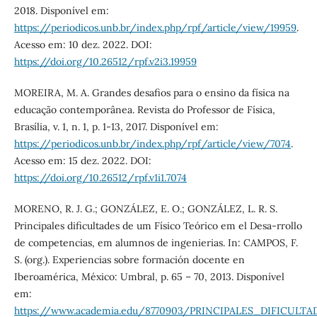
2018. Disponível em:
https://periodicos.unb.br/index.php/rpf/article/view/19959
.
Acesso em: 10 dez. 2022. DOI:
https://doi.org/10.26512/rpf.v2i3.19959
MOREIRA, M. A. Grandes desafios para o ensino da física na
educação contemporânea. Revista do Professor de Física,
Brasília, v. 1, n. 1, p. 1-13, 2017. Disponível em:
https://periodicos.unb.br/index.php/rpf/article/view/7074
.
Acesso em: 15 dez. 2022. DOI:
https://doi.org/10.26512/rpf.v1i1.7074
MORENO, R. J. G.; GONZÁLEZ, E. O.; GONZÁLEZ, L. R. S.
Principales dificultades de um Físico Teórico em el Desa-rrollo
de competencias, em alumnos de ingenierias. In: CAMPOS, F.
S. (org.). Experiencias sobre formación docente en
Iberoamérica, México: Umbral, p. 65 – 70, 2013. Disponível
em:
https://www.academia.edu/8770903/PRINCIPALES_DIF