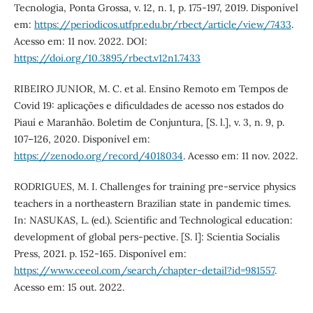
Tecnologia, Ponta Grossa, v. 12, n. 1, p. 175-197, 2019. Disponível
em:
https://periodicos.utfpr.edu.br/rbect/article/view/7433
.
Acesso em: 11 nov. 2022. DOI:
https://doi.org/10.3895/rbect.v12n1.7433
RIBEIRO JUNIOR, M. C. et al. Ensino Remoto em Tempos de
Covid 19: aplicações e dificuldades de acesso nos estados do
Piauí e Maranhão. Boletim de Conjuntura, [S. l.], v. 3, n. 9, p.
107–126, 2020. Disponível em:
https://zenodo.org/record/4018034
. Acesso em: 11 nov. 2022.
RODRIGUES, M. I. Challenges for training pre-service physics
teachers in a northeastern Brazilian state in pandemic times.
In: NASUKAS, L. (ed.). Scientific and Technological education:
development of global pers-pective. [S. l]: Scientia Socialis
Press, 2021. p. 152-165. Disponível em:
https://www.ceeol.com/search/chapter-detail?id=981557
.
Acesso em: 15 out. 2022.