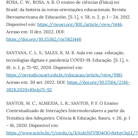
ROSA, C. W.; ROSA, A. B. O ensino de ciências (Física) no
Brasil: da história às novas orientações educacionais. Revista
Iberoamericana de Educación, [S. l.], v. 58, n. 2, p. 1 – 24, 2012.
Disponível em:
https://rieoei.org/RIE/article/view/1446
.
Acesso em: 11 dez. 2022. DOI:
https://doi.org/10.35362/rie5821446
SANTANA, C. L. S.; SALES, K. M. B. Aula em casa: educação,
tecnologias digitais e pandemia COVID-19. Educação, [S. l.], v.
10, n. 1, p. 75–92, 2020. Disponível em:
https://periodicos.set.edu.br/educacao/article/view/9181
.
Acesso em: 30 set. 2022. DOI:
https://doi.org/10.17564/2316-
3828.2020v10n1p75-92
SANTOS, M. C.; ALMEIDA, L. R.; SANTOS, P. F. O Ensino
Contextualizado de Interações Intermoleculares a partir da
Temática dos Adoçantes. Ciência & Educação, Bauru, v. 26, p. 1
– 16, 2020. Disponível em:
https://www.scielo.br/j/ciedu/a/kNzktNFY9D4QGybrkgr3qLf/?