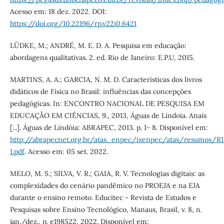
Acesso em: 18 dez. 2022. DOI:
https://doi.org/10.22196/rp.v22i0.6421
LÜDKE, M.; ANDRÉ, M. E. D. A. Pesquisa em educação:
abordagens qualitativas. 2. ed. Rio de Janeiro: E.P.U, 2015.
MARTINS, A. A.; GARCIA, N. M. D. Características dos livros
didáticos de Física no Brasil: influências das concepções
pedagógicas. In: ENCONTRO NACIONAL DE PESQUISA EM
EDUCAÇÃO EM CIÊNCIAS, 9., 2013, Águas de Líndoia. Anais
[...]. Águas de Lindóia: ABRAPEC, 2013. p. 1- 8. Disponível em:
http://abrapecnet.org.br/atas_enpec/ixenpec/atas/resumos/R1
1.pdf
. Acesso em: 05 set. 2022.
MELO, M. S.; SILVA, V. R.; GAIA, R. V. Tecnologias digitais: as
complexidades do cenário pandêmico no PROEJA e na EJA
durante o ensino remoto. Educitec - Revista de Estudos e
Pesquisas sobre Ensino Tecnológico, Manaus, Brasil, v. 8, n.
jan./dez., p. e198522, 2022. Disponível em: