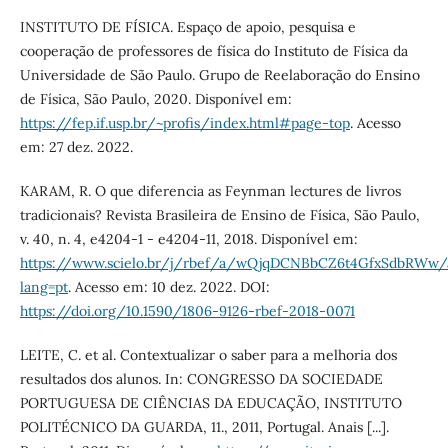
INSTITUTO DE FÍSICA. Espaço de apoio, pesquisa e
cooperação de professores de física do Instituto de Física da
Universidade de São Paulo. Grupo de Reelaboração do Ensino
de Física, São Paulo, 2020. Disponível em:
https://fep.if.usp.br/~profis/index.html#page-top
. Acesso
em: 27 dez. 2022.
KARAM, R. O que diferencia as Feynman lectures de livros
tradicionais? Revista Brasileira de Ensino de Física, São Paulo,
v. 40, n. 4, e4204-1 - e4204-11, 2018. Disponível em:
https://www.scielo.br/j/rbef/a/wQjqDCNBbCZ6t4GfxSdbRWw/a
lang=pt
. Acesso em: 10 dez. 2022. DOI:
https://doi.org/10.1590/1806-9126-rbef-2018-0071
LEITE, C. et al. Contextualizar o saber para a melhoria dos
resultados dos alunos. In: CONGRESSO DA SOCIEDADE
PORTUGUESA DE CIÊNCIAS DA EDUCAÇÃO, INSTITUTO
POLITÉCNICO DA GUARDA, 11., 2011, Portugal. Anais [...].