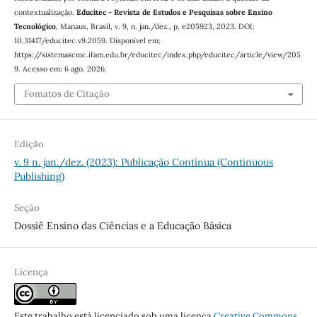
contextualização.
Educitec - Revista de Estudos e Pesquisas sobre Ensino
Tecnológico
, Manaus, Brasil, v. 9, n. jan./dez., p. e205923, 2023. DOI:
10.31417/educitec.v9.2059. Disponível em:
https://sistemascmc.ifam.edu.br/educitec/index.php/educitec/article/view/205
9. Acesso em: 6 ago. 2026.
Fomatos de Citação
Edição
v. 9 n. jan./dez. (2023): Publicação Contínua (Continuous
Publishing)
Seção
Dossiê Ensino das Ciências e a Educação Básica
Licença
Este trabalho está licenciado sob uma licença
Creative Commons