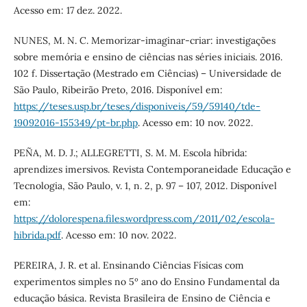
Acesso em: 17 dez. 2022.
NUNES, M. N. C. Memorizar-imaginar-criar: investigações
sobre memória e ensino de ciências nas séries iniciais. 2016.
102 f. Dissertação (Mestrado em Ciências) – Universidade de
São Paulo, Ribeirão Preto, 2016. Disponível em:
https://teses.usp.br/teses/disponiveis/59/59140/tde-
19092016-155349/pt-br.php
. Acesso em: 10 nov. 2022.
PEÑA, M. D. J.; ALLEGRETTI, S. M. M. Escola híbrida:
aprendizes imersivos. Revista Contemporaneidade Educação e
Tecnologia, São Paulo, v. 1, n. 2, p. 97 – 107, 2012. Disponível
em:
https://dolorespena.files.wordpress.com/2011/02/escola-
hibrida.pdf
. Acesso em: 10 nov. 2022.
PEREIRA, J. R. et al. Ensinando Ciências Físicas com
experimentos simples no 5º ano do Ensino Fundamental da
educação básica. Revista Brasileira de Ensino de Ciência e