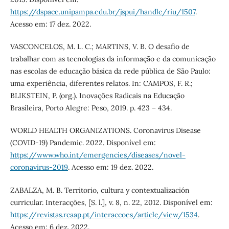
https://dspace.unipampa.edu.br/jspui/handle/riu/1507
.
Acesso em: 17 dez. 2022.
VASCONCELOS, M. L. C.; MARTINS, V. B. O desafio de
trabalhar com as tecnologias da informação e da comunicação
nas escolas de educação básica da rede pública de São Paulo:
uma experiência, diferentes relatos. In: CAMPOS, F. R.;
BLIKSTEIN, P. (org.). Inovações Radicais na Educação
Brasileira, Porto Alegre: Peso, 2019. p. 423 – 434.
WORLD HEALTH ORGANIZATIONS. Coronavirus Disease
(COVID-19) Pandemic. 2022. Disponível em:
https://www.who.int/emergencies/diseases/novel-
coronavirus-2019
. Acesso em: 19 dez. 2022.
ZABALZA, M. B. Territorio, cultura y contextualización
curricular. Interacções, [S. l.], v. 8, n. 22, 2012. Disponível em:
https://revistas.rcaap.pt/interaccoes/article/view/1534
.
Acesso em: 6 dez. 2022.