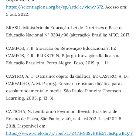
https://scientiaplena.org.br/sp/article/view/672
. Acesso em:
5 out. 2022.
BRASIL. Ministério da Educação. Lei de Diretrizes e Base da
Educação Nacional Nº 9394/96 (alteração). Brasília: MEC, 2017.
CAMPOS, F. R. Inovação ou Renovação Educacional?. In:
CAMPOS, F. R.; BLIKSTEIN, P. (org.). Inovações Radicais na
Educação Brasileira. Porto Alegre: Peso, 2019. p. 1-11.
CASTRO, A. D. O Ensino: objeto da didática. In: CASTRO, A. D.;
CARVALHO, A. M. P. (org.). Ensinar a ensinar: didática para a
escola fundamental e media. São Paulo: Pioneira Thomson
Learning, 2005. p. 13-31.
CATICHA, N. Lembrando Feynman. Revista Brasileira de
Ensino de Física, São Paulo, v. 40, n. 4., e4202-1 - e4202-5,
2018. Disponível em:
https://www.scielo.br/j/rbef/a/Z47Sv9S8vKKfs5TJ6sKpwBQ/?