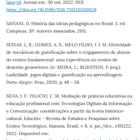
lang=pt
. Acesso em: 30 out. 2022. DOI:
https://doi.org/10.1590/1516-731320200028
SAVIANI, D. História das ideias pedagógicas no Brasil. 3. ed.
Campinas, SP: Autores Associados, 2011.
SEIXAS, L. R.; GOMES, A. S.; MELO FILHO, I. J. M. Efetividade
de mecânicas de gamificação sobre o engajamento de alunos
do ensino fundamental: uma experiência no ensino de
desenho geométrico. In: MEIRA, L.; BLIKSTEIN, P. (org.).
Ludicidade, jogos digitais e gamificação na aprendizagem.
Porto Alegre: Peso, 2020, p. 48 – 58.
SILVA, I. F.; FELICIO, C. M. Mediação de práticas educativas na
educação profissional com Tecnologias Digitais da Informação
e Comunicação: considerações a partir da teoria histórico-
cultural. Educitec - Revista de Estudos e Pesquisas sobre
Ensino Tecnológico, Manaus, Brasil, v. 8, n. jan./dez., e191222,
2022. Disponível em: