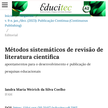
Início
/
Arquivos
/
v. 9 n. jan./dez. (2023): Publicação Contínua (Continuous
Publishing)
/
Editorial
Métodos sistemáticos de revisão de
literatura científica
apontamentos para o desenvolvimento e publicação de
pesquisas educacionais
Iandra Maria Weirich da Silva Coelho
IFAM
DOI:
https://doi.org/10.31417/educitec.v9.2165