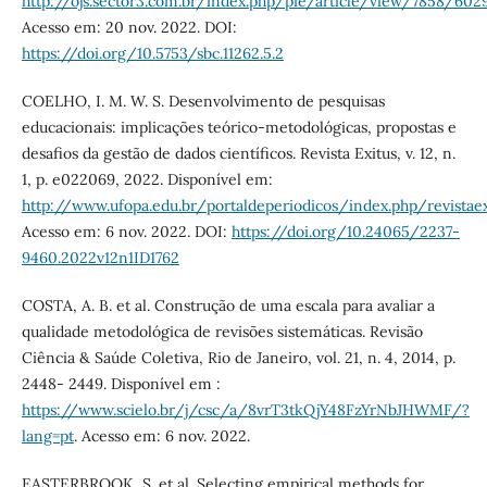
http://ojs.sector3.com.br/index.php/pie/article/view/7858/602
Acesso em: 20 nov. 2022. DOI:
https://doi.org/10.5753/sbc.11262.5.2
COELHO, I. M. W. S. Desenvolvimento de pesquisas
educacionais: implicações teórico-metodológicas, propostas e
desafios da gestão de dados científicos. Revista Exitus, v. 12, n.
1, p. e022069, 2022. Disponível em:
http://www.ufopa.edu.br/portaldeperiodicos/index.php/revistaex
Acesso em: 6 nov. 2022. DOI:
https://doi.org/10.24065/2237-
9460.2022v12n1ID1762
COSTA, A. B. et al. Construção de uma escala para avaliar a
qualidade metodológica de revisões sistemáticas. Revisão
Ciência & Saúde Coletiva, Rio de Janeiro, vol. 21, n. 4, 2014, p.
2448- 2449. Disponível em :
https://www.scielo.br/j/csc/a/8vrT3tkQjY48FzYrNbJHWMF/?
lang=pt
. Acesso em: 6 nov. 2022.
EASTERBROOK, S. et al. Selecting empirical methods for