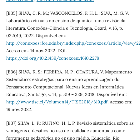
[E35] SILVA, C. R. M.; VASCONCELOS, F. H. L.; SLVA, M. G. V.
Laboratórios virtuais no ensino de química: uma revisão da
literatura. Conexões-Ciência e Tecnologia, Ceará, v. 16, p.
022019, 2022. Disponível em:
http://conexoes.ifce.edu.br/index.php/conexoes/article/view/2
Acesso em: 14 nov. 2022. DOI:
https://doi.org/10.21439/conexoes.v16i0.2278
[E36] SILVA, K. S.; PEREIRA, N. P.; ODAKURA, V. Mapeamento
Sistemático: estratégias para o ensino aprendizagem do
Pensamento Computacional. Nuevas Ideas en Informática
Educativa, Santiago, v. 14, p. 319 – 329, 2018. Disponível em:
http://www.tise.cl/Volumen14/TISE2018/319.pdf
. Acesso em:
19 nov. 2022.
[E37] SILVA, L. P.; RUFINO, H. L. P. Revisão sistemática sobre as
vantagens e desafios no uso de realidade aumentada como
ferramenta pedagógica no ensino médio. Educação, Rio