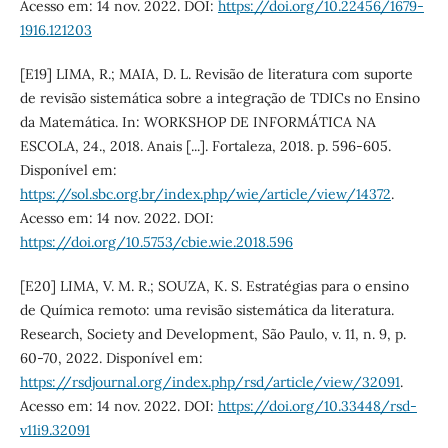
Acesso em: 14 nov. 2022. DOI:
https://doi.org/10.22456/1679-
1916.121203
[E19] LIMA, R.; MAIA, D. L. Revisão de literatura com suporte
de revisão sistemática sobre a integração de TDICs no Ensino
da Matemática. In: WORKSHOP DE INFORMÁTICA NA
ESCOLA, 24., 2018. Anais [...]. Fortaleza, 2018. p. 596-605.
Disponível em:
https://sol.sbc.org.br/index.php/wie/article/view/14372
.
Acesso em: 14 nov. 2022. DOI:
https://doi.org/10.5753/cbie.wie.2018.596
[E20] LIMA, V. M. R.; SOUZA, K. S. Estratégias para o ensino
de Química remoto: uma revisão sistemática da literatura.
Research, Society and Development, São Paulo, v. 11, n. 9, p.
60-70, 2022. Disponível em:
https://rsdjournal.org/index.php/rsd/article/view/32091
.
Acesso em: 14 nov. 2022. DOI:
https://doi.org/10.33448/rsd-
v11i9.32091