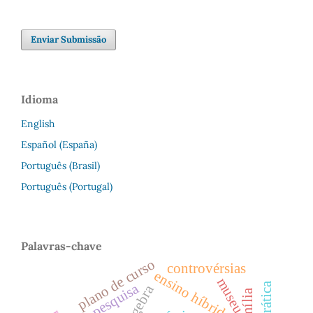
Enviar Submissão
Idioma
English
Español (España)
Português (Brasil)
Português (Portugal)
Palavras-chave
plano de curso
controvérsias
ensino híbrido
museu
pesquisa
geogebra