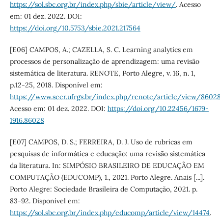
https://sol.sbc.org.br/index.php/sbie/article/view/
. Acesso
em: 01 dez. 2022. DOI:
https://doi.org/10.5753/sbie.2021.217564
[E06] CAMPOS, A.; CAZELLA, S. C. Learning analytics em
processos de personalização de aprendizagem: uma revisão
sistemática de literatura. RENOTE, Porto Alegre, v. 16, n. 1,
p.12-25, 2018. Disponível em:
https://www.seer.ufrgs.br/index.php/renote/article/view/8602
Acesso em: 01 dez. 2022. DOI:
https://doi.org/10.22456/1679-
1916.86028
[E07] CAMPOS, D. S.; FERREIRA, D. J. Uso de rubricas em
pesquisas de informática e educação: uma revisão sistemática
da literatura. In: SIMPÓSIO BRASILEIRO DE EDUCAÇÃO EM
COMPUTAÇÃO (EDUCOMP), 1., 2021. Porto Alegre. Anais [...].
Porto Alegre: Sociedade Brasileira de Computação, 2021. p.
83-92. Disponível em:
https://sol.sbc.org.br/index.php/educomp/article/view/14474
.