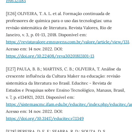
1916.121185
[E26] OLIVEIRA, T. A. L. et al. Formação continuada de
professores de química para o uso das tecnologias: uma
revisão sistemática de literatura. Revista Valores, Rio de
Janeiro, v. 3, p. 01-13, 2018. Disponível em:
https://revistavalore.emnuvens.com.br/valore/article/view/131
.
Acesso em: 14 nov. 2022. DOI:
https://doi.org/10.22408/reva30201813101-13
[E27] PAULA, B. B.; MARTINS, C. B.; OLIVEIRA, T. Análise da
crescente influência da Cultura Maker na educação: revisão
sistemática da literatura no Brasil. Educitec - Revista de
Estudos e Pesquisas sobre Ensino Tecnológico, Manaus, Brasil,
v. 7, p. e134921, 2021. Disponível em:
https://sistemascmc.ifam.edu.br/educitec/index.php/educitec/a
Acesso em: 14 nov. 2022. DOI:
https://doi.org/10.31417/educitec.v7.1349
[E28] PEREIRA, D. E. F.; SEABRA, R. D.; SOUZA, D. S.