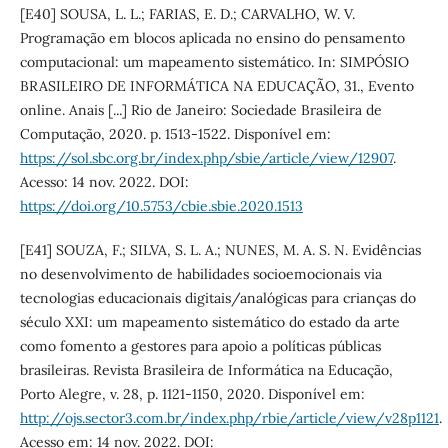
[E40] SOUSA, L. L.; FARIAS, E. D.; CARVALHO, W. V.
Programação em blocos aplicada no ensino do pensamento
computacional: um mapeamento sistemático. In: SIMPÓSIO
BRASILEIRO DE INFORMÁTICA NA EDUCAÇÃO, 31., Evento
online. Anais [...] Rio de Janeiro: Sociedade Brasileira de
Computação, 2020. p. 1513-1522. Disponível em:
https://sol.sbc.org.br/index.php/sbie/article/view/12907
.
Acesso: 14 nov. 2022. DOI:
https://doi.org/10.5753/cbie.sbie.2020.1513
[E41] SOUZA, F.; SILVA, S. L. A.; NUNES, M. A. S. N. Evidências
no desenvolvimento de habilidades socioemocionais via
tecnologias educacionais digitais/analógicas para crianças do
século XXI: um mapeamento sistemático do estado da arte
como fomento a gestores para apoio a políticas públicas
brasileiras. Revista Brasileira de Informática na Educação,
Porto Alegre, v. 28, p. 1121-1150, 2020. Disponível em:
http://ojs.sector3.com.br/index.php/rbie/article/view/v28p1121
.
Acesso em: 14 nov. 2022. DOI: