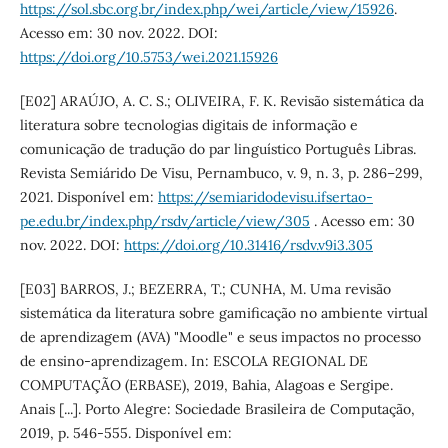
https://sol.sbc.org.br/index.php/wei/article/view/15926
.
Acesso em: 30 nov. 2022. DOI:
https://doi.org/10.5753/wei.2021.15926
[E02] ARAÚJO, A. C. S.; OLIVEIRA, F. K. Revisão sistemática da
literatura sobre tecnologias digitais de informação e
comunicação de tradução do par linguístico Português Libras.
Revista Semiárido De Visu, Pernambuco, v. 9, n. 3, p. 286–299,
2021. Disponível em:
https://semiaridodevisu.ifsertao-
pe.edu.br/index.php/rsdv/article/view/305
. Acesso em: 30
nov. 2022. DOI:
https://doi.org/10.31416/rsdv.v9i3.305
[E03] BARROS, J.; BEZERRA, T.; CUNHA, M. Uma revisão
sistemática da literatura sobre gamificação no ambiente virtual
de aprendizagem (AVA) "Moodle" e seus impactos no processo
de ensino-aprendizagem. In: ESCOLA REGIONAL DE
COMPUTAÇÃO (ERBASE), 2019, Bahia, Alagoas e Sergipe.
Anais [...]. Porto Alegre: Sociedade Brasileira de Computação,
2019, p. 546-555. Disponível em: