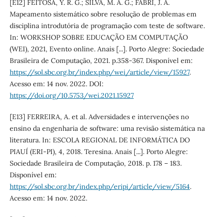
[E12] FEITOSA, Y. R. G.; SILVA, M. A. G.; FABRI, J. A.
Mapeamento sistemático sobre resolução de problemas em
disciplina introdutória de programação com teste de software.
In: WORKSHOP SOBRE EDUCAÇÃO EM COMPUTAÇÃO
(WEI), 2021, Evento online. Anais [...]. Porto Alegre: Sociedade
Brasileira de Computação, 2021. p.358-367. Disponível em:
https://sol.sbc.org.br/index.php/wei/article/view/15927
.
Acesso em: 14 nov. 2022. DOI:
https://doi.org/10.5753/wei.2021.15927
[E13] FERREIRA, A. et al. Adversidades e intervenções no
ensino da engenharia de software: uma revisão sistemática na
literatura. In: ESCOLA REGIONAL DE INFORMÁTICA DO
PIAUÍ (ERI-PI), 4, 2018. Teresina. Anais [...]. Porto Alegre:
Sociedade Brasileira de Computação, 2018. p. 178 – 183.
Disponível em:
https://sol.sbc.org.br/index.php/eripi/article/view/5164
.
Acesso em: 14 nov. 2022.