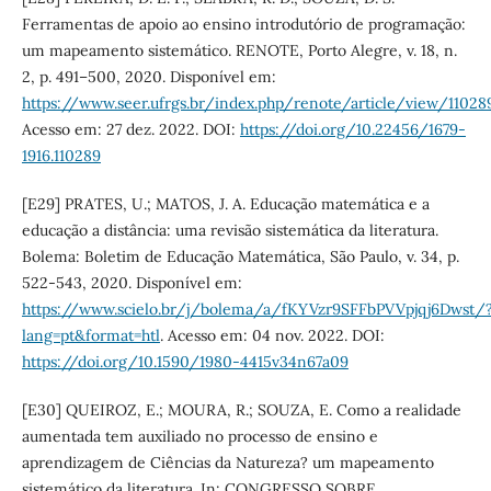
Ferramentas de apoio ao ensino introdutório de programação:
um mapeamento sistemático. RENOTE, Porto Alegre, v. 18, n.
2, p. 491–500, 2020. Disponível em:
https://www.seer.ufrgs.br/index.php/renote/article/view/11028
Acesso em: 27 dez. 2022. DOI:
https://doi.org/10.22456/1679-
1916.110289
[E29] PRATES, U.; MATOS, J. A. Educação matemática e a
educação a distância: uma revisão sistemática da literatura.
Bolema: Boletim de Educação Matemática, São Paulo, v. 34, p.
522-543, 2020. Disponível em:
https://www.scielo.br/j/bolema/a/fKYVzr9SFFbPVVpjqj6Dwst/
lang=pt&format=htl
. Acesso em: 04 nov. 2022. DOI:
https://doi.org/10.1590/1980-4415v34n67a09
[E30] QUEIROZ, E.; MOURA, R.; SOUZA, E. Como a realidade
aumentada tem auxiliado no processo de ensino e
aprendizagem de Ciências da Natureza? um mapeamento
sistemático da literatura. In: CONGRESSO SOBRE