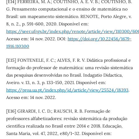
[E14] FERREIRA, M. A.; COUTINHO, A. E. V. B.; COUTINHO, B.
G. Pensamento computacional e o ensino de matemática no
Brasil: um mapeamento sistemático. RENOTE, Porto Alegre, v.
8, n. 2., p. 591-600, 2020. Disponível em:
https://seer.ufrgs.br/index.php/renote/article/view/110300/60
Acesso em: 14 nov. 2022. DOI:
https://doi.org/10.22456/1679-
1916.110300
[E15] FONTENELE, F. C.; ALVES, F. R. V. Didática profissional e
formação do professor de matemática: uma revisão sistemática
das pesquisas desenvolvidas no Brasil. Indagatio Didactica,
Aveiro. v. 13, n. 3, p. 133-150, 2021. Disponível em:
https://proa.ua.pt/index.php/id/article/view/25524/18393
.
Acesso em: 14 nov. 2022.
[E16] GIRARDI, I. C. D.; RAUSCH, R. B. Formação de
professores alfabetizadores: revisão sistemática da produção
científica realizada no Brasil entre 2014 e 2018. Educação,
Santa Maria, vol. 47, 2022, e80/1–32. Disponível em: