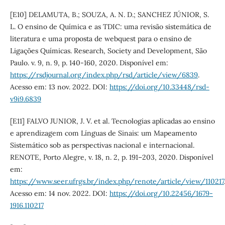
[E10] DELAMUTA, B.; SOUZA, A. N. D.; SANCHEZ JÚNIOR, S.
L. O ensino de Química e as TDIC: uma revisão sistemática de
literatura e uma proposta de webquest para o ensino de
Ligações Químicas. Research, Society and Development, São
Paulo. v. 9, n. 9, p. 140-160, 2020. Disponível em:
https://rsdjournal.org/index.php/rsd/article/view/6839
.
Acesso em: 13 nov. 2022. DOI:
https://doi.org/10.33448/rsd-
v9i9.6839
[E11] FALVO JUNIOR, J. V. et al. Tecnologias aplicadas ao ensino
e aprendizagem com Línguas de Sinais: um Mapeamento
Sistemático sob as perspectivas nacional e internacional.
RENOTE, Porto Alegre, v. 18, n. 2, p. 191–203, 2020. Disponível
em:
https://www.seer.ufrgs.br/index.php/renote/article/view/110217
Acesso em: 14 nov. 2022. DOI:
https://doi.org/10.22456/1679-
1916.110217