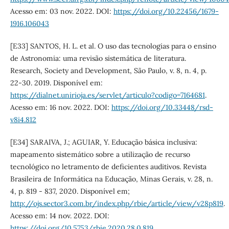
Acesso em: 03 nov. 2022. DOI:
https://doi.org/10.22456/1679-
1916.106043
[E33] SANTOS, H. L. et al. O uso das tecnologias para o ensino
de Astronomia: uma revisão sistemática de literatura.
Research, Society and Development, São Paulo, v. 8, n. 4, p.
22-30. 2019. Disponível em:
https://dialnet.unirioja.es/servlet/articulo?codigo=7164681
.
Acesso em: 16 nov. 2022. DOI:
https://doi.org/10.33448/rsd-
v8i4.812
[E34] SARAIVA, J.; AGUIAR, Y. Educação básica inclusiva:
mapeamento sistemático sobre a utilização de recurso
tecnológico no letramento de deficientes auditivos. Revista
Brasileira de Informática na Educação, Minas Gerais, v. 28, n.
4, p. 819 - 837, 2020. Disponível em;
http://ojs.sector3.com.br/index.php/rbie/article/view/v28p819
.
Acesso em: 14 nov. 2022. DOI:
https://doi.org/10.5753/rbie.2020.28.0.819