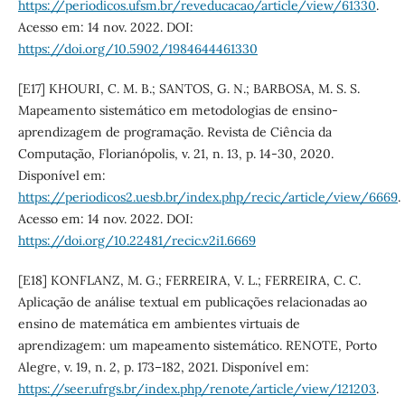
https://periodicos.ufsm.br/reveducacao/article/view/61330
.
Acesso em: 14 nov. 2022. DOI:
https://doi.org/10.5902/1984644461330
[E17] KHOURI, C. M. B.; SANTOS, G. N.; BARBOSA, M. S. S.
Mapeamento sistemático em metodologias de ensino-
aprendizagem de programação. Revista de Ciência da
Computação, Florianópolis, v. 21, n. 13, p. 14-30, 2020.
Disponível em:
https://periodicos2.uesb.br/index.php/recic/article/view/6669
.
Acesso em: 14 nov. 2022. DOI:
https://doi.org/10.22481/recic.v2i1.6669
[E18] KONFLANZ, M. G.; FERREIRA, V. L.; FERREIRA, C. C.
Aplicação de análise textual em publicações relacionadas ao
ensino de matemática em ambientes virtuais de
aprendizagem: um mapeamento sistemático. RENOTE, Porto
Alegre, v. 19, n. 2, p. 173–182, 2021. Disponível em:
https://seer.ufrgs.br/index.php/renote/article/view/121203
.