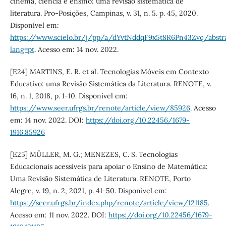
cinema, ciência e ensino: uma revisão sistemática de
literatura. Pro-Posições, Campinas, v. 31, n. 5. p. 45, 2020.
Disponível em:
https://www.scielo.br/j/pp/a/dYvtNddqF9x5t8R6Pn43Zvq/abstr
lang=pt
. Acesso em: 14 nov. 2022.
[E24] MARTINS, E. R. et al. Tecnologias Móveis em Contexto
Educativo: uma Revisão Sistemática da Literatura. RENOTE, v.
16, n. 1, 2018, p. 1-10. Disponível em:
https://www.seer.ufrgs.br/renote/article/view/85926
. Acesso
em: 14 nov. 2022. DOI:
https://doi.org/10.22456/1679-
1916.85926
[E25] MÜLLER, M. G.; MENEZES, C. S. Tecnologias
Educacionais acessíveis para apoiar o Ensino de Matemática:
Uma Revisão Sistemática de Literatura. RENOTE, Porto
Alegre, v. 19, n. 2, 2021, p. 41-50. Disponível em:
https://seer.ufrgs.br/index.php/renote/article/view/121185
.
Acesso em: 11 nov. 2022. DOI:
https://doi.org/10.22456/1679-