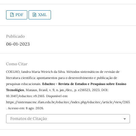
PDF
XML
Publicado
06-01-2023
Como Citar
COELHO, Iandra Maria Weirich da Silva. Métodos sistemáticos de revisão de
literatura científica: apontamentos para o desenvolvimento e publicação de
pesquisas educacionais.
Educitec - Revista de Estudos e Pesquisas sobre Ensino
Tecnológico
, Manaus, Brasil, v. 9, n. jan./dez., p. e216523, 2023. DOI:
10.31417/educitec.v9.2165. Disponível em:
https://sistemascmc.ifam.edu.br/educitec/index.php/educitec/article/view/2165
. Acesso em: 8 ago. 2026.
Fomatos de Citação