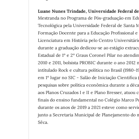
Luane Nunes Trindade,
Universidade Federal d
Mestranda no Programa de Pós-graduação em Educ
Tecnológica pela Universidade Federal de Santa M
Formação Docente para a Educação Profissional e
Licenciatura em História pelo Centro Universitár
durante a graduação dedicou-se ao estágio extracu
Estadual de 1º e 2º Graus Coronel Pilar no atendi
2010 e 2011, bolsista PROBIC durante o ano 2012 n
intítulado Rock e cultura política no Brasil (1980-
em 1º lugar no SIC - Salão de Iniciação Cientific
pesquisas sobre política econômica durante a déc
aos Planos Cruzados I e II e Plano Bresser, atuou
finais do ensino fundamental no Colégio Marco P
durante os anos de 2019 a 2021 esteve como servi
junto a Secretaria Municipal de Planejamento do 
Sêca.