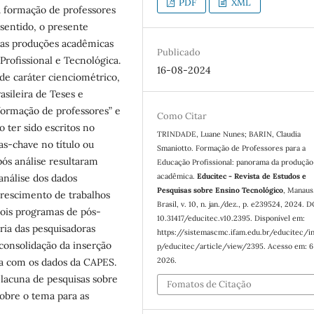
PDF
XML
 formação de professores
 sentido, o presente
 das produções acadêmicas
Publicado
rofissional e Tecnológica.
16-08-2024
de caráter cienciométrico,
asileira de Teses e
formação de professores” e
Como Citar
o ter sido escritos no
TRINDADE, Luane Nunes; BARIN, Claudia
as-chave no título ou
Smaniotto. Formação de Professores para a
pós análise resultaram
Educação Profissional: panorama da produção
acadêmica.
Educitec - Revista de Estudos e
análise dos dados
Pesquisas sobre Ensino Tecnológico
, Manaus
crescimento de trabalhos
Brasil, v. 10, n. jan./dez., p. e239524, 2024. D
dois programas de pós-
10.31417/educitec.v10.2395. Disponível em:
a das pesquisadoras
https://sistemascmc.ifam.edu.br/educitec/i
consolidação da inserção
p/educitec/article/view/2395. Acesso em: 6
2026.
a com os dados da CAPES.
lacuna de pesquisas sobre
Fomatos de Citação
sobre o tema para as