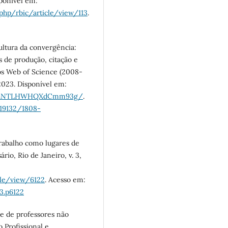
sponível em:
x.php/rbic/article/view/113
.
ultura da convergência:
s de produção, citação e
dos Web of Science (2008-
 2023. Disponível em:
LcvhNTLHWHQXdCmm93g/
.
.19132/1808-
rabalho como lugares de
io, Rio de Janeiro, v. 3,
icle/view/6122
. Acesso em:
3.p6122
te de professores não
 Profissional e