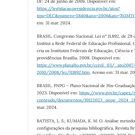
DF: 24 de junho de 2006. Disponível em:
https://legislacao.presidencia.gov.br/atos?
tipo=DEC&numero=5840&ano=2006&ato=7b3M
em: 31 mar. 2024.
BRASIL. Congresso Nacional. Lei nº 11.892, de 29
Institui a Rede Federal de Educação Profissional, 
cria os Institutos Federais de Educação, Ciência e
providências Brasília, 2008. Disponível em:
https://www.planalto.gov.br/ccivil_03/_ato2007
2010/2008/lei/l11892.htm
. Acesso em: 31 mar. 20
BRASIL. PNPG – Plano Nacional de Pós-Graduação 
2023. Disponível em:
https://www.gov.br/capes/p
conteudo/documentos/19122023_pnpg_2024_20
mar. 2024.
BATISTA, L. S.; KUMADA, K. M. O. Análise metodol
configurações da pesquisa bibliográfica. Revista Br