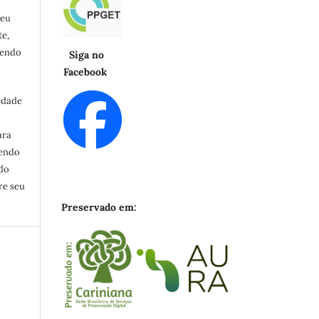
seu
e,
cendo
Siga no
Facebook
edade
ara
zendo
ndo
re seu
Preservado em: