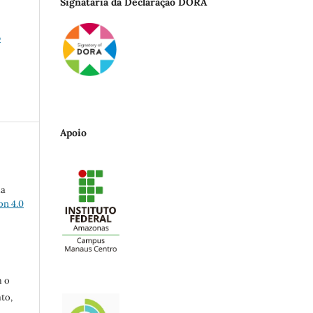
Signatária da Declaração DORA
o
Apoio
ma
on 4.0
m o
to,