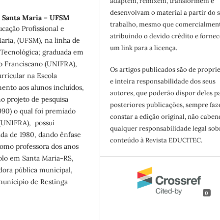
adaptem, remixem, transformem e
desenvolvam o material a partir do 
e Santa Maria – UFSM
trabalho, mesmo que comercialment
ação Profissional e
atribuindo o devido crédito e forne
aria, (UFSM), na linha de
um link para a licença.
 Tecnológica; graduada em
io Franciscano (UNIFRA),
Os artigos publicados são de propri
rricular na Escola
e inteira responsabilidade dos seus
mento aos alunos incluídos,
autores, que poderão dispor deles p
o projeto de pesquisa
posteriores publicações, sempre fa
1990) o qual foi premiado
constar a edição original, não cabe
a (UNIFRA), possui
qualquer responsabilidade legal sob
ada de 1980, dando ênfase
conteúdo à Revista EDUCITEC.
 como professora dos anos
olo em Santa Maria-RS,
dora pública municipal,
município de Restinga
0