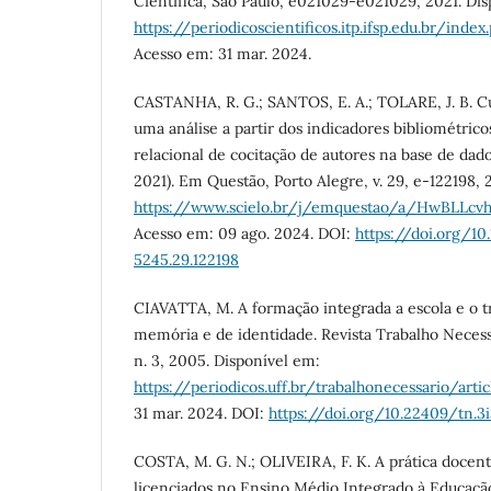
Científica, São Paulo, e021029-e021029, 2021. Di
https://periodicoscientificos.itp.ifsp.edu.br/inde
Acesso em: 31 mar. 2024.
CASTANHA, R. G.; SANTOS, E. A.; TOLARE, J. B. C
uma análise a partir dos indicadores bibliométrico
relacional de cocitação de autores na base de da
2021). Em Questão, Porto Alegre, v. 29, e-122198,
https://www.scielo.br/j/emquestao/a/HwBL
Acesso em: 09 ago. 2024. DOI:
https://doi.org/10
5245.29.122198
CIAVATTA, M. A formação integrada a escola e o t
memória e de identidade. Revista Trabalho Necessár
n. 3, 2005. Disponível em:
https://periodicos.uff.br/trabalhonecessario/art
31 mar. 2024. DOI:
https://doi.org/10.22409/tn.3i
COSTA, M. G. N.; OLIVEIRA, F. K. A prática docen
licenciados no Ensino Médio Integrado à Educação