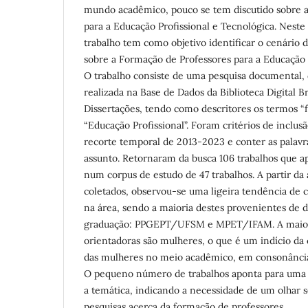
mundo acadêmico, pouco se tem discutido sobre a
para a Educação Profissional e Tecnológica. Neste
trabalho tem como objetivo identificar o cenário
sobre a Formação de Professores para a Educação P
O trabalho consiste de uma pesquisa documental, 
realizada na Base de Dados da Biblioteca Digital Br
Dissertações, tendo como descritores os termos “
“Educação Profissional”. Foram critérios de inclusã
recorte temporal de 2013-2023 e conter as palavr
assunto. Retornaram da busca 106 trabalhos que a
num corpus de estudo de 47 trabalhos. A partir da 
coletados, observou-se uma ligeira tendência de 
na área, sendo a maioria destes provenientes de 
graduação: PPGEPT/UFSM e MPET/IFAM. A maiori
orientadoras são mulheres, o que é um indício da 
das mulheres no meio acadêmico, em consonânci
O pequeno número de trabalhos aponta para uma 
a temática, indicando a necessidade de um olhar 
pesquisas acerca da formação de professores.