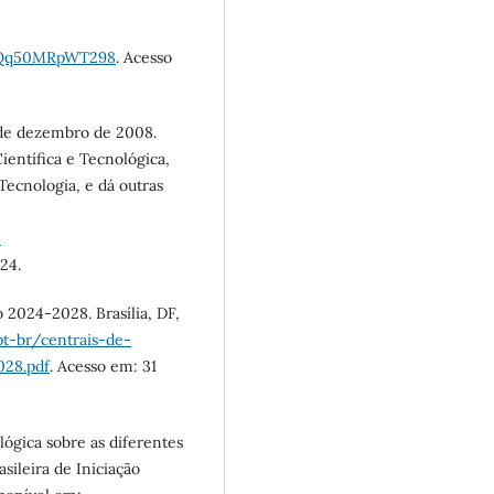
TQq50MRpWT298
. Acesso
 de dezembro de 2008.
Científica e Tecnológica,
 Tecnologia, e dá outras
-
24.
2024-2028. Brasília, DF,
t-br/centrais-de-
28.pdf
. Acesso em: 31
ógica sobre as diferentes
asileira de Iniciação